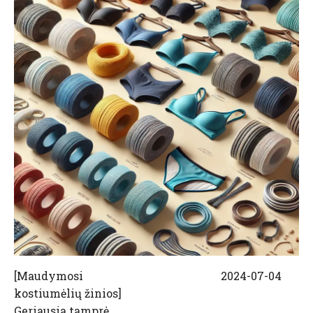
[
Maudymosi
2024-07-04
kostiumėlių žinios
]
Geriausia tamprė