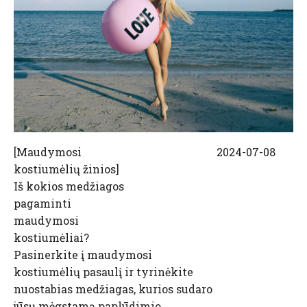
[
Maudymosi
2024-07-08
kostiumėlių žinios
]
Iš kokios medžiagos
pagaminti
maudymosi
kostiumėliai?
Pasinerkite į maudymosi
kostiumėlių pasaulį ir tyrinėkite
nuostabias medžiagas, kurios sudaro
jūsų mėgstamą paplūdimio