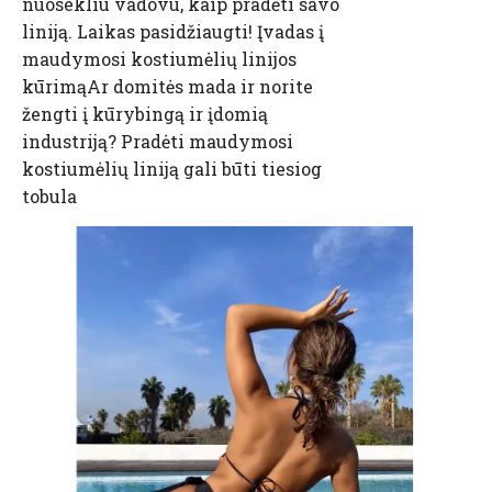
nuosekliu vadovu, kaip pradėti savo
liniją. Laikas pasidžiaugti! Įvadas į
maudymosi kostiumėlių linijos
kūrimąAr domitės mada ir norite
žengti į kūrybingą ir įdomią
industriją? Pradėti maudymosi
kostiumėlių liniją gali būti tiesiog
tobula