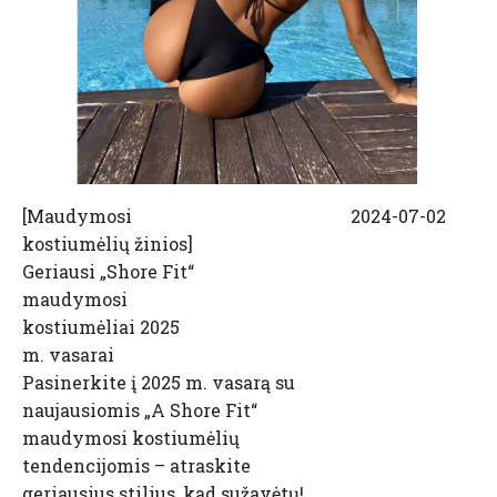
[
Maudymosi
2024-07-02
kostiumėlių žinios
]
Geriausi „Shore Fit“
maudymosi
kostiumėliai 2025
m. vasarai
Pasinerkite į 2025 m. vasarą su
naujausiomis „A Shore Fit“
maudymosi kostiumėlių
tendencijomis – atraskite
geriausius stilius, kad sužavėtų!