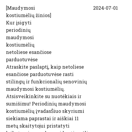
[
Maudymosi
2024-07-01
kostiumėlių žinios
]
Kur įsigyti
periodinių
maudymosi
kostiumėlių
netoliese esančiose
parduotuvėse
Atraskite paslaptį, kaip netoliese
esančiose parduotuvėse rasti
stilingų ir funkcionalių senovinių
maudymosi kostiumėlių.
Atsisveikinkite su nuotėkiais ir
sumišimu! Periodinių maudymosi
kostiumėlių įvadasŠiuo skyriumi
siekiama paprastai ir aiškiai 11
metų skaitytojui pristatyti