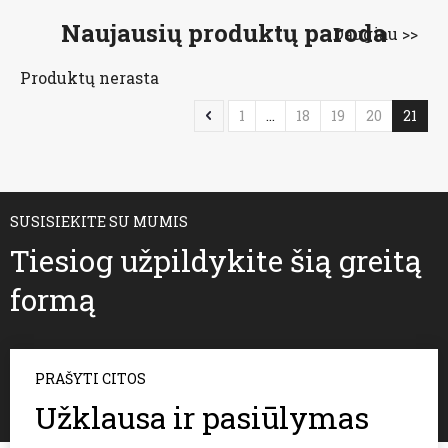
Naujausių produktų paroda
Daugiau >>
Produktų nerasta
1
...
18
19
20
21
SUSISIEKITE SU MUMIS
Tiesiog užpildykite šią greitą
formą
PRAŠYTI CITOS
Užklausa ir pasiūlymas