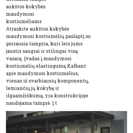
aukštos kokybės
maudymosi
kostiumėliams
Atraskite aukštos kokybės
maudymosi kostiumėlių paslaptį su
geriausia tampria, kuri leis jums
jaustis saugiai ir stilingai visą
vasarą. Įvadas į maudymosi
kostiumėlių elastingumą Kalbant
apie maudymosi kostiumėlius,
vienas iš svarbiausių komponentų,
lemiančių jų kokybę ir
ilgaamžiškumą, yra konstrukcijoje
naudojama tamprė. Į t