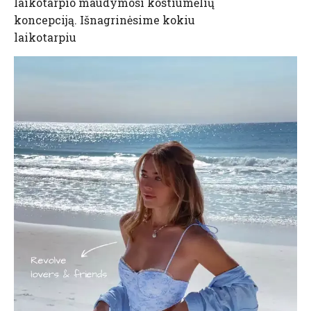
laikotarpio maudymosi kostiumėlių
koncepciją. Išnagrinėsime kokiu
laikotarpiu