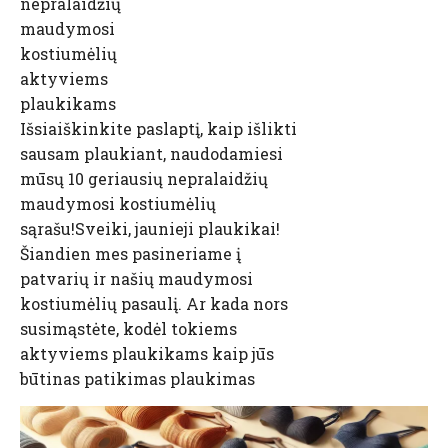
nepralaidžių
maudymosi
kostiumėlių
aktyviems
plaukikams
Išsiaiškinkite paslaptį, kaip išlikti
sausam plaukiant, naudodamiesi
mūsų 10 geriausių nepralaidžių
maudymosi kostiumėlių
sąrašu!Sveiki, jaunieji plaukikai!
Šiandien mes pasineriame į
patvarių ir našių maudymosi
kostiumėlių pasaulį. Ar kada nors
susimąstėte, kodėl tokiems
aktyviems plaukikams kaip jūs
būtinas patikimas plaukimas