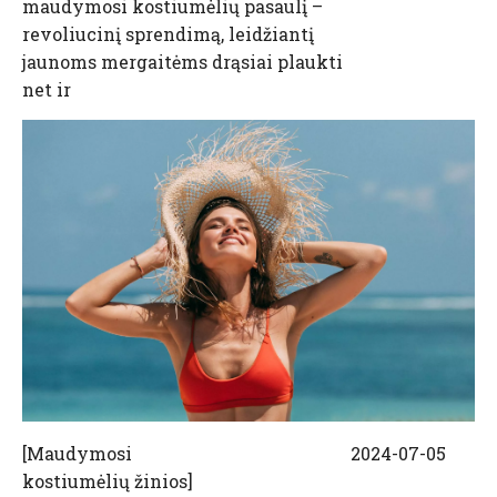
maudymosi kostiumėlių pasaulį –
revoliucinį sprendimą, leidžiantį
jaunoms mergaitėms drąsiai plaukti
net ir
[
Maudymosi
2024-07-05
kostiumėlių žinios
]