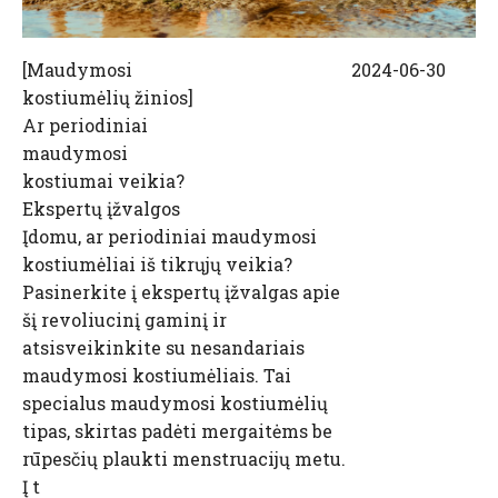
[
Maudymosi
2024-06-30
kostiumėlių žinios
]
Ar periodiniai
maudymosi
kostiumai veikia?
Ekspertų įžvalgos
Įdomu, ar periodiniai maudymosi
kostiumėliai iš tikrųjų veikia?
Pasinerkite į ekspertų įžvalgas apie
šį revoliucinį gaminį ir
atsisveikinkite su nesandariais
maudymosi kostiumėliais. Tai
specialus maudymosi kostiumėlių
tipas, skirtas padėti mergaitėms be
rūpesčių plaukti menstruacijų metu.
Į t