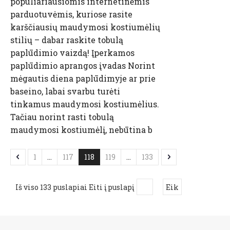
populiariausiomis internetinėmis
parduotuvėmis, kuriose rasite
karščiausių maudymosi kostiumėlių
stilių – dabar raskite tobulą
paplūdimio vaizdą! Įperkamos
paplūdimio aprangos įvadas Norint
mėgautis diena paplūdimyje ar prie
baseino, labai svarbu turėti
tinkamus maudymosi kostiumėlius.
Tačiau norint rasti tobulą
maudymosi kostiumėlį, nebūtina b
1
...
117
118
119
...
133
Iš viso 133 puslapiai Eiti į puslapį
Eik