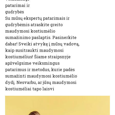
patarimai ir
gudrybės
Su mūsų ekspertų patarimais ir
gudrybėmis atraskite greito
maudymosi kostiumėlio
sumažinimo paslaptis. Pasinerkite
dabar! Sveiki atvykę į mūsų vadovą,
kaip susitraukti maudymosi
kostiumėlius! Šiame straipsnyje
apžvelgsime veiksmingus
patarimus ir metodus, kurie padės
sumažinti maudymosi kostiumėlio
dydį. Nesvarbu, ar jūsų maudymosi
kostiumėliai tapo laisvi