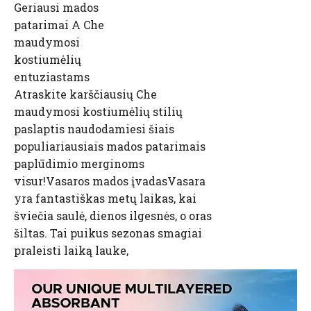
Geriausi mados
patarimai A Che
maudymosi
kostiumėlių
entuziastams
Atraskite karščiausių Che
maudymosi kostiumėlių stilių
paslaptis naudodamiesi šiais
populiariausiais mados patarimais
paplūdimio merginoms
visur!Vasaros mados įvadasVasara
yra fantastiškas metų laikas, kai
šviečia saulė, dienos ilgesnės, o oras
šiltas. Tai puikus sezonas smagiai
praleisti laiką lauke,