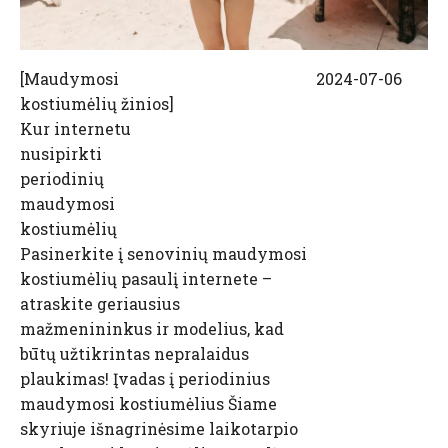
[
Maudymosi
2024-07-06
kostiumėlių žinios
]
Kur internetu
nusipirkti
periodinių
maudymosi
kostiumėlių
Pasinerkite į senovinių maudymosi
kostiumėlių pasaulį internete –
atraskite geriausius
mažmenininkus ir modelius, kad
būtų užtikrintas nepralaidus
plaukimas! Įvadas į periodinius
maudymosi kostiumėlius Šiame
skyriuje išnagrinėsime laikotarpio