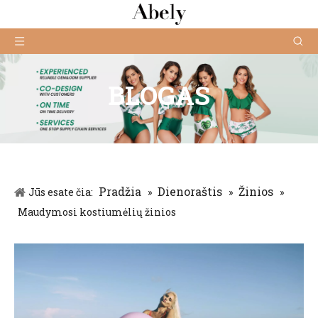
BLOGAS
Pradžia
Dienoraštis
Žinios
Jūs esate čia:
»
»
»
Maudymosi kostiumėlių žinios