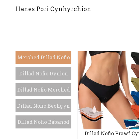
Hanes Pori Cynhyrchion
Merched Dillad Nofio
Dillad Nofio Dynion
Dillad Nofio Merched
Dillad Nofio Bechgyn
Dillad Nofio Babanod
Dillad Nofio Prawf C