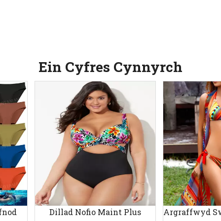
Ein Cyfres Cynnyrch
yfnod
Dillad Nofio Maint Plus