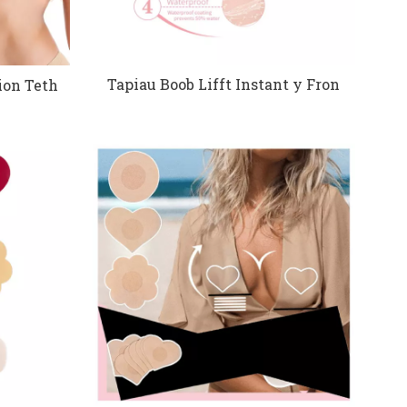
Tapiau Boob Lifft Instant y Fron
ion Teth