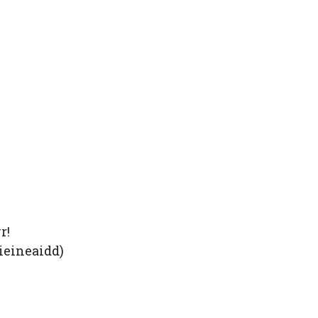
r!
ieineaidd)