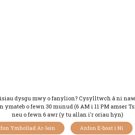
isiau dysgu mwy o fanylion? Cysylltwch â ni naw
 ymateb o fewn 30 munud (6 AM i 11 PM amser Ts
neu o fewn 6 awr (y tu allan i'r oriau hyn)
fon Ymholiad Ar-lein
Anfon E-bost i Ni