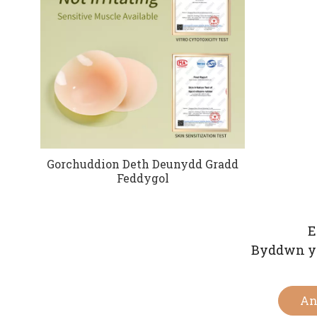
Gorchuddion Deth Deunydd Gradd
Feddygol
E
Byddwn yn
An