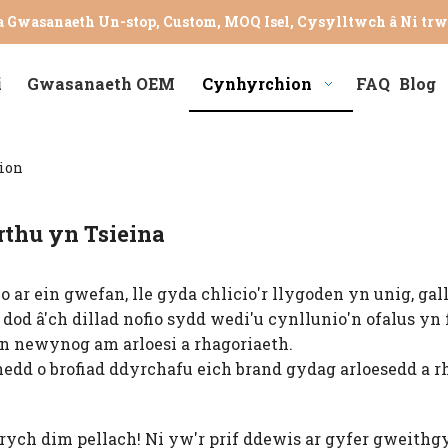
a Gwasanaeth Un-stop, Custom, MOQ Isel, Cysylltwch â Ni tr
i
Gwasanaeth OEM
Cynhyrchion
FAQ
Blog
ion
thu yn Tsieina
ar ein gwefan, lle gyda chlicio'r llygoden yn unig, ga
d â'ch dillad nofio sydd wedi'u cynllunio'n ofalus yn
'n newynog am arloesi a rhagoriaeth.
edd o brofiad ddyrchafu eich brand gydag arloesedd a r
 Edrych dim pellach! Ni yw'r prif ddewis ar gyfer gweith