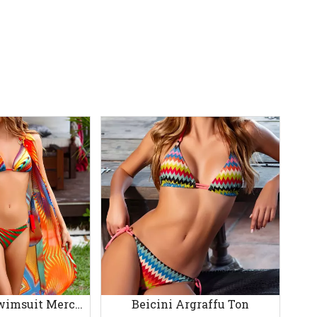
Argraffwyd Swimsuit Merched Tri darn
Beicini Argraffu Ton