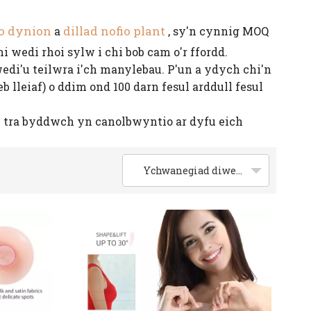
io dynion
dillad nofio plant
a
, sy'n cynnig MOQ
wedi rhoi sylw i chi bob cam o'r ffordd.
di'u teilwra i'ch manylebau. P'un a ydych chi'n
lleiaf) o ddim ond 100 darn fesul arddull fesul
 tra byddwch yn canolbwyntio ar dyfu eich
Ychwanegiad diweddaraf