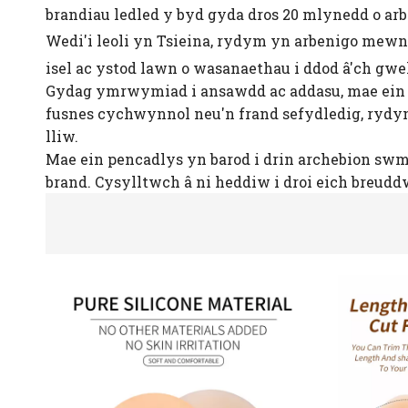
brandiau ledled y byd gyda dros 20 mlynedd o ar
Wedi'i leoli yn Tsieina, rydym yn arbenigo mew
isel ac ystod lawn o wasanaethau i ddod â'ch gwe
Gydag ymrwymiad i ansawdd ac addasu, mae ein tî
fusnes cychwynnol neu'n frand sefydledig, rydym 
lliw.
Mae ein pencadlys yn barod i drin archebion sw
brand. Cysylltwch â ni heddiw i droi eich breuddw