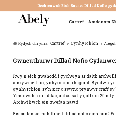
Dechreuwch Eich Busnes Dillad Nofio gyd
Cartref
Amdanom N
Cartref
Cynhyrchion
Rydych chi yma:
»
»
Ategol
Gwneuthurwr Dillad Nofio Cyfanwer
Rwy'n eich gwahodd i gychwyn ar daith archwilio 
amrywiaeth o gynhyrchion rhagorol. Byddwn yn do
gynhyrchion, sy'n sicr o swyno prynwyr craff sy
Ymunwch â ni i ddarganfod sut y gall ein 20 mlyn
Archwiliwch ein gwefan nawr!
Eisiau lansio eich llinell dillad nofio eich hun?