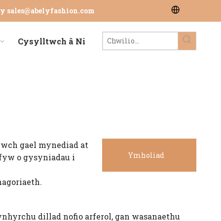
wy
sales@abelyfashion.com
Cysylltwch â Ni
llwch gael mynediad at
Ymholiad
 fyw o gysyniadau i
hagoriaeth.
Nawr
gynhyrchu dillad nofio arferol, gan wasanaethu