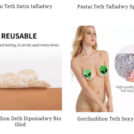
ai Teth Satin tafladwy
Pastai Teth Tafladwy 
dion Deth Diposiadwy Bio
Gorchuddion Teth Sexy
Glud