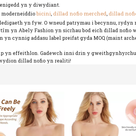
benigedd yn y diwydiant.
bicini
dillad nofio merched
dillad nof
n moderneiddio
,
,
ledigaeth yn fyw. O wneud patrymau i becynnu, rydyn ni 
m yn Abely Fashion yn sicrhau bod eich dillad nofio we
yn cynnig addasu label preifat gyda MOQ (maint archeb 
mp yn effeithlon. Gadewch inni drin y gweithgynhyrchu
ydion dillad nofio yn realiti!