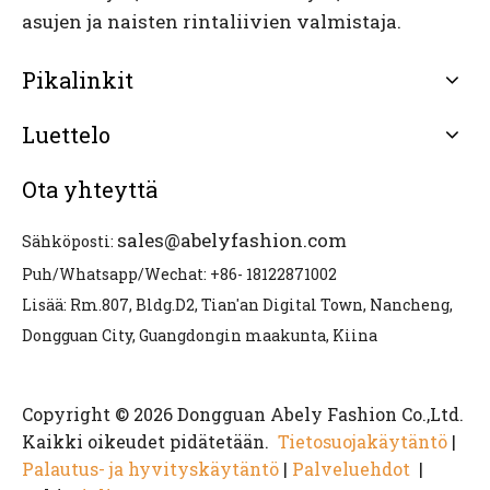
asujen ja naisten rintaliivien valmistaja.
Pikalinkit
Luettelo
Ota yhteyttä
sales@abelyfashion.com
Sähköposti:
Puh/Whatsapp/Wechat: +86- 18122871002
Lisää: Rm.807, Bldg.D2, Tian'an Digital Town, Nancheng,
Dongguan City, Guangdongin maakunta, Kiina
Copyright © 2026 Dongguan Abely Fashion Co.,Ltd.
Kaikki oikeudet pidätetään.
Tietosuojakäytäntö
|
Palautus- ja hyvityskäytäntö
|
Palveluehdot
|