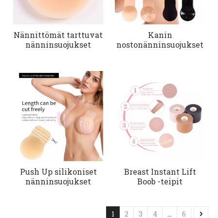
Nännittömät tarttuvat
Kanin
nänninsuojukset
nostonänninsuojukset
Push Up silikoniset
Breast Instant Lift
nänninsuojukset
Boob -teipit
1
2
3
4
...
6