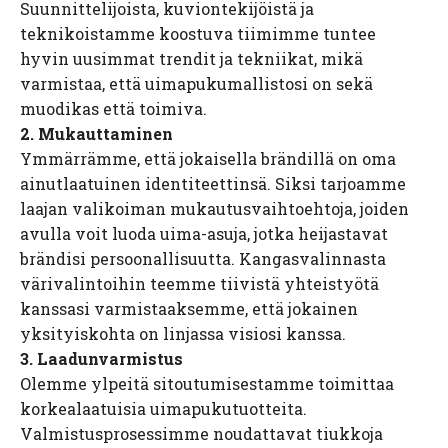
Suunnittelijoista, kuviontekijöistä ja
teknikoistamme koostuva tiimimme tuntee
hyvin uusimmat trendit ja tekniikat, mikä
varmistaa, että uimapukumallistosi on sekä
muodikas että toimiva.
2. Mukauttaminen
Ymmärrämme, että jokaisella brändillä on oma
ainutlaatuinen identiteettinsä. Siksi tarjoamme
laajan valikoiman mukautusvaihtoehtoja, joiden
avulla voit luoda uima-asuja, jotka heijastavat
brändisi persoonallisuutta. Kangasvalinnasta
värivalintoihin teemme tiivistä yhteistyötä
kanssasi varmistaaksemme, että jokainen
yksityiskohta on linjassa visiosi kanssa.
3. Laadunvarmistus
Olemme ylpeitä sitoutumisestamme toimittaa
korkealaatuisia uimapukutuotteita.
Valmistusprosessimme noudattavat tiukkoja