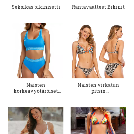
Seksikäs bikinisetti
Rantavaatteet Bikinit
Naisten
Naisten virkatun
korkeavyötäröiset
pitsin
bikinit, urheilulliset
yksityiskohtainen
uimapuvut
bikinisetti