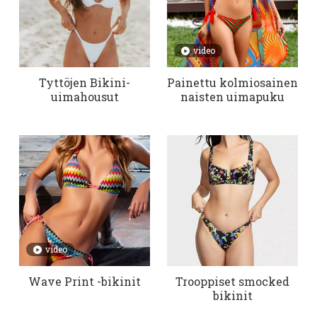
video
Tyttöjen Bikini-
Painettu kolmiosainen
uimahousut
naisten uimapuku
video
Wave Print -bikinit
Trooppiset smocked
bikinit