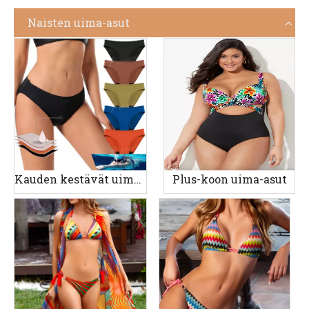
Naisten uima-asut
Kauden kestävät uima-asut
Plus-koon uima-asut