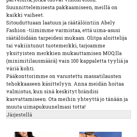
Suunnittelemisesta pakkaamiseen, meillä on
kaikki vaiheet.
Sitouduttuaan laatuun ja räätälöintiin Abely
Fashion -tiimimme varmistaa, että uima-asusi
räätälöidään tarpeidesi mukaan. Olitpa aloittelija
tai vakiintunut tuotemerkki, tarjoamme
yksityisten merkkien mukauttamisen MOQ:lla
(minimitilausmäärä) vain 100 kappaletta tyyliä ja
väriä kohti.
Pääkonttorimme on varustettu massatilausten
tehokkaaseen käsittelyyn. Anna meidän hoitaa
valmistus, kun sinä keskityt brändisi
kasvattamiseen. Ota meihin yhteyttä jo tänään ja
muuta uimapukuunelmasi totta!
Järjestellä