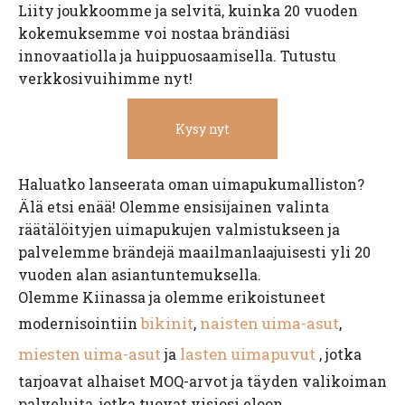
Liity joukkoomme ja selvitä, kuinka 20 vuoden
kokemuksemme voi nostaa brändiäsi
innovaatiolla ja huippuosaamisella. Tutustu
verkkosivuihimme nyt!
Kysy nyt
Haluatko lanseerata oman uimapukumalliston?
Älä etsi enää! Olemme ensisijainen valinta
räätälöityjen uimapukujen valmistukseen ja
palvelemme brändejä maailmanlaajuisesti yli 20
vuoden alan asiantuntemuksella.
Olemme Kiinassa ja olemme erikoistuneet
bikinit
naisten uima-asut
modernisointiin
,
,
miesten uima-asut
lasten uimapuvut
ja
, jotka
tarjoavat alhaiset MOQ-arvot ja täyden valikoiman
palveluita, jotka tuovat visiosi eloon.