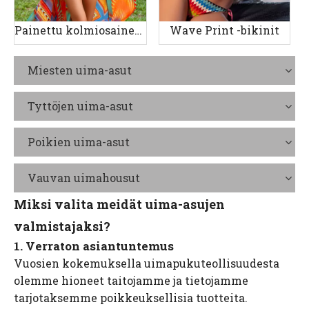
Painettu kolmiosainen naisten uimapuku
Wave Print -bikinit
Miesten uima-asut
Tyttöjen uima-asut
Poikien uima-asut
Vauvan uimahousut
Miksi valita meidät uima-asujen
valmistajaksi?
1. Verraton asiantuntemus
Vuosien kokemuksella uimapukuteollisuudesta
olemme hioneet taitojamme ja tietojamme
tarjotaksemme poikkeuksellisia tuotteita.