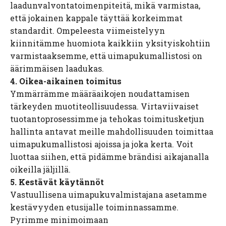
laadunvalvontatoimenpiteitä, mikä varmistaa,
että jokainen kappale täyttää korkeimmat
standardit. Ompeleesta viimeistelyyn
kiinnitämme huomiota kaikkiin yksityiskohtiin
varmistaaksemme, että uimapukumallistosi on
äärimmäisen laadukas.
4. Oikea-aikainen toimitus
Ymmärrämme määräaikojen noudattamisen
tärkeyden muotiteollisuudessa. Virtaviivaiset
tuotantoprosessimme ja tehokas toimitusketjun
hallinta antavat meille mahdollisuuden toimittaa
uimapukumallistosi ajoissa ja joka kerta. Voit
luottaa siihen, että pidämme brändisi aikajanalla
oikeilla jäljillä.
5. Kestävät käytännöt
Vastuullisena uimapukuvalmistajana asetamme
kestävyyden etusijalle toiminnassamme.
Pyrimme minimoimaan