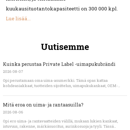
kuukausituotantokapasiteetti on 300 000 kpl.
Lue lisää...
Uutisemme
Kuinka perustaa Private Label -uimapukubrändi
2026 08-07
Opi perustamaan oma uima-asumerkki. Tämä opas kattaa
kohdeasiakkaat, tuotteiden sijoittelun, uimapukukankaat, OEM-
valmistuksen, näytekehityksen, teknologiapaketit, hinnoittelun,
pakkaamisen, laadunvalvonnan, markkinoinnin ja lanseerauksen
suunnittelun.
Mitä eroa on uima- ja rantaasuilla?
2026 08-06
Opi ero uima- ja rantavaatteiden välillä, mukaan lukien kankaat,
istuvuus, rakenne, märkäsuoritus, aurinkosuoja ja tyyli. Tässä