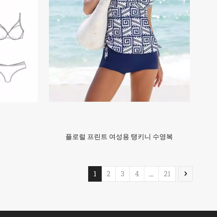
플로럴 프린트 여성용 탱키니 수영복
1
2
3
4
...
21