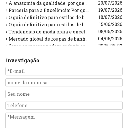
20/07/2026
A anatomia da qualidade: por que as copas de camada dupla são essenciais na engenharia de moda praia premium
19/07/2026
Parceria para a Excelência: Por que a fabricação experiente é a chave para o sucesso da sua marca de roupas de banho
18/07/2026
O guia definitivo para estilos de biquínis: insights de especialistas para marcas de roupas de banho
15/06/2026
O guia definitivo para estilos de biquínis: tendências, seleção e insights de fabricação para 2026
08/06/2026
Tendências de moda praia e excelência em fabricação para 2026
04/06/2026
Mercado global de roupas de banho e perspectivas da indústria para 2026: um guia estratégico para marcas
2026-06-02
Como as marcas podem reduzir os custos de produção e, ao mesmo tempo, manter a qualidade na fabricação de roupas de banho
30/05/2026
Dominando a qualidade: a solução de engenharia para o escorregamento dos trajes de banho sem alças
2026-05-29
O guia definitivo para escolher o biquíni perfeito para cada formato de corpo: Expert Insights
Investigação
2026-04-10
Por que a costura com 4 agulhas e 6 fios é o padrão inegociável para trajes de banho esportivos profissionais
2026-04-09
Por que a qualidade da tira do biquíni pode fazer ou quebrar sua marca de roupas de banho
2026-04-08
Como os trajes de banho OEM de quatro agulhas e seis fios resolvem os pontos problemáticos de 2.026 e aumentam a lucratividade da marca
2026-04-07
Por trás das costuras: como dominamos o controle de qualidade na fabricação de roupas de banho de alta qualidade
05/03/2026
Como escolher fabricantes de roupas de banho confiáveis ​​para sua marca?
06/08/2026
Qual é a diferença entre roupas de banho e roupas de praia?
2026-08-05
Como encontrar um fabricante OEM de biquínis confiável na China
04/08/2026
Guia de fabricação de biquínis: tecnologia de tecido, engenharia de ajuste e controle de qualidade OEM
2026-08-03
Por que elevadores frontais de maiô: diagnóstico de ajuste especializado e soluções OEM