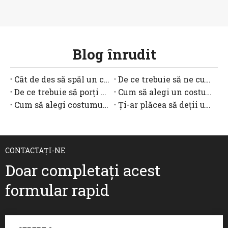
Blog înrudit
Cât de des să spăl un costum de baie?
De ce trebuie să ne curățăm costumul de baie?
De ce trebuie să porți un costum de baie într-o piscină?
Cum să alegi un costum de baie sportiv?
Cum să alegi costumul de baie pentru bebeluș?
Ți-ar plăcea să deții un costum de baie inteligent?
CONTACTAȚI-NE
Doar completați acest
formular rapid