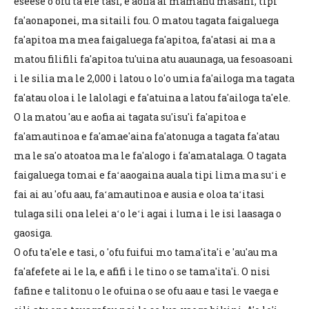
eseese o ofu ta'ele tasi, e aofia ai mamanu masani, tipi
fa'aonaponei, ma sitaili fou. O matou tagata faigaluega
fa'apitoa ma mea faigaluega fa'apitoa, fa'atasi ai ma a
matou filifili fa'apitoa tu'uina atu auaunaga, ua fesoasoani
i le silia ma le 2,000 i latou o lo'o umia fa'ailoga ma tagata
fa'atau oloa i le lalolagi e fa'atuina a latou fa'ailoga ta'ele.
O la matou 'au e aofia ai tagata su'isu'i fa'apitoa e
fa'amautinoa e fa'amae'aina fa'atonuga a tagata fa'atau
ma le sa'o atoatoa ma le fa'alogo i fa'amatalaga. O tagata
faigaluega tomai e faʻaaogaina auala tipi lima ma suʻi e
fai ai au 'ofu aau, faʻamautinoa e ausia e oloa taʻitasi
tulaga sili ona lelei aʻo leʻi agai i luma i le isi laasaga o
gaosiga.
O ofu ta'ele e tasi, o 'ofu fuifui mo tama'ita'i e 'au'au ma
fa'afefete ai le la, e afifi i le tino o se tama'ita'i. O nisi
fafine e talitonu o le ofuina o se ofu aau e tasi le vaega e