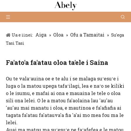
Aiga
Oloa
Ofu a Tamaitai
Ua e iinei:
»
»
»
Su'ega
Tasi Tasi
Fa'ato'a fa'atau oloa ta'ele i Saina
Ou te valaʻauina oe e te alu i se malaga suʻesuʻe i
luga o la matou upega tafaʻilagi, lea e naʻo se kiliki
o le isumu, e mafai ai ona e mauaina le tele o oloa
sili ona lelei. O le a matou fa'aolaina lau 'au'au
'au'au mai manatu i oloa, e mautinoa e fa'afiafia ai
tagata fa'atau fa'atauva'a fia 'a'ai mo mea fou ma le
lelei.
Auai ma matou ma suʻesuʻe pe faʻafefea e le matou