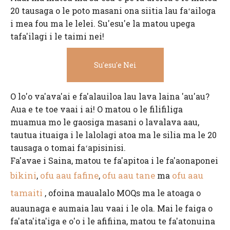
20 tausaga o le poto masani ona siitia lau faʻailoga
i mea fou ma le lelei. Su'esu'e la matou upega
tafa'ilagi i le taimi nei!
Su'esu'e Nei
O lo'o va'ava'ai e fa'alauiloa lau lava laina 'au'au?
Aua e te toe vaai i ai! O matou o le filifiliga
muamua mo le gaosiga masani o lavalava aau,
tautua ituaiga i le lalolagi atoa ma le silia ma le 20
tausaga o tomai faʻapisinisi.
Fa'avae i Saina, matou te fa'apitoa i le fa'aonaponei
bikini
ofu aau fafine
ofu aau tane
ofu aau
,
,
ma
tamaiti
, ofoina maualalo MOQs ma le atoaga o
auaunaga e aumaia lau vaai i le ola. Mai le faiga o
fa'ata'ita'iga e o'o i le afifiina, matou te fa'atonuina