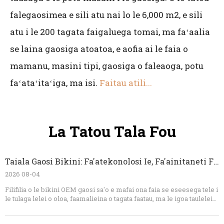
falegaosimea e sili atu nai lo le 6,000 m2, e sili
atu i le 200 tagata faigaluega tomai, ma faʻaalia
se laina gaosiga atoatoa, e aofia ai le faia o
mamanu, masini tipi, gaosiga o faleaoga, potu
faʻataʻitaʻiga, ma isi.
Faitau atili...
La Tatou Tala Fou
Taiala Gaosi Bikini: Fa'atekonolosi Ie, Fa'ainitaneti Fitu, Ma Pulea Lelei OEM
2026 08-04
Filifilia o le bikini OEM gaosi sa'o e mafai ona faia se eseesega tele i
le tulaga lelei o oloa, faamalieina o tagata faatau, ma le igoa tauleleia.
Afai o oe o se fa'ailoga fa'ailoga, fa'atau oloa si'isi'i, fa'atau'oloa, po'o
se kamupani su'esu'e ofu aau, Dongguan Abely Fashion Co., Ltd. e