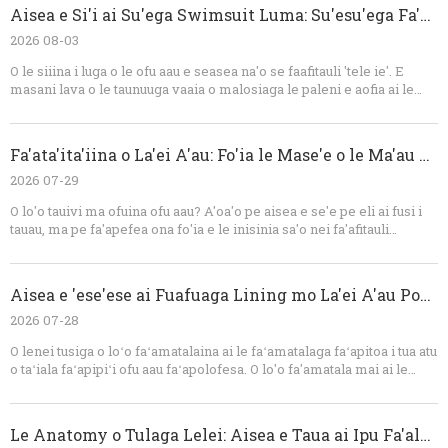
mafai ona fesoasoani ia te oe e atia'e tu'ufa'atasiga, ofu aau, pupuu,
Aisea e Si'i ai Su'ega Swimsuit Luma: Su'esu'ega Fa'apitoa Fa'apitoa Ma Fofo OEM
ma fusi e ala i se faiga fa'apolofesa OEM. Fa'afeso'ota'i la matou 'au e
fa'atalanoa lau mamanu, ie, lapo'a lapo'a, MOQ, fa'ata'ita'iga
2026 08-03
mana'oga, ma le fa'atulagaina o le gaosiga. Auina mai ia i matou au
O le siiina i luga o le ofu aau e seasea na'o se faafitauli 'tele ie'. E
ata faʻasino poʻo le tech pack, ma seʻi matou fesoasoani e faʻaliliu lau
masani lava o le taunuuga vaaia o malosiaga le paleni e aofia ai le
manatu o ofu aau i se faʻaputuga saunia.
umi i luma, curvature o le tino, bust volume, fusi, elastic, lining, ma le
toe faʻaleleia o ie. E ala i le faʻataʻitaʻiina o le ofusa ma le faʻasaʻoina
o le mamanu faʻatulagaina, e mafai e faʻailoga ona maua le
Fa'ata'ita'iina o La'ei A'au: Fo'ia le Mase'e o le Ma'au ma le Eli o Tau'au
faʻamafanafanaga sili atu, faʻapipiʻi, foliga vaaia, ma le faʻatulagaina o
le gaosiga. Mo le atina'eina o ofu aau OEM, o le vave iloiloga
2026 07-29
fa'atekinisi o le auala sili lea ona lelei e puipuia ai fa'ata'ita'iga
O lo'o tauivi ma ofuina ofu aau? A'oa'o pe aisea e se'e pe eli ai fusi i
faifaipea ma fa'asa'oga fa'atauga tele.
tauau, ma pe fa'apefea ona fo'ia e le inisinia sa'o nei fa'afitauli
masani. O le Dongguan Abely Fashion Co., Ltd. e tu'uina atu ai
fa'amatalaga fa'apitoa OEM i le mamanu mamanu, tekinolosi su'isu'i,
ma fa'atonuga talafeagai mo le oloa fa'aau'au lelei atoatoa.
Aisea e 'ese'ese ai Fuafuaga Lining mo La'ei A'au Pogisa vs
2026 07-28
O lenei tusiga o loʻo faʻamatalaina ai le faʻamatalaga faʻapitoa i tua atu
o taʻiala faʻapipiʻi ofu aau faʻapolofesa. O lo'o fa'amatala mai ai le
mafua'aga e mana'omia ai e 'ie lanu mama le 'ie atoa e puipuia ai le
manino, a'o ie lanu uliuli e fa'aaogaina ai le malamalama fa'anatura e
fa'ataga ai le fa'aogaina atili, fau-na'o le fau, paleni o le tumama,
Le Anatomy o Tulaga Lelei: Aisea e Taua ai Ipu Fa'alua-Layer i totonu ole Inisinia Ofu Ta'ele
opacity, ma le mautinoa o tagata fa'atau.