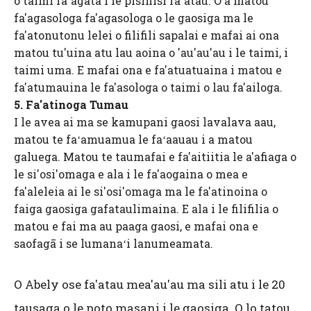
o taimi faʻagata i le pisinisi faʻatau. O a matou
fa'agasologa fa'agasologa o le gaosiga ma le
fa'atonutonu lelei o filifili sapalai e mafai ai ona
matou tu'uina atu lau aoina o 'au'au'au i le taimi, i
taimi uma. E mafai ona e fa'atuatuaina i matou e
fa'atumauina le fa'asologa o taimi o lau fa'ailoga.
5. Fa'atinoga Tumau
I le avea ai ma se kamupani gaosi lavalava aau,
matou te faʻamuamua le faʻaauau i a matou
galuega. Matou te taumafai e fa'aitiitia le a'afiaga o
le si'osi'omaga e ala i le fa'aogaina o mea e
fa'aleleia ai le si'osi'omaga ma le fa'atinoina o
faiga gaosiga gafataulimaina. E ala i le filifilia o
matou e fai ma au paaga gaosi, e mafai ona e
saofagā i se lumanaʻi lanumeamata.
O Abely ose fa'atau mea'au'au ma sili atu i le 20
tausaga o le poto masani i le gaosiga. O lo tatou