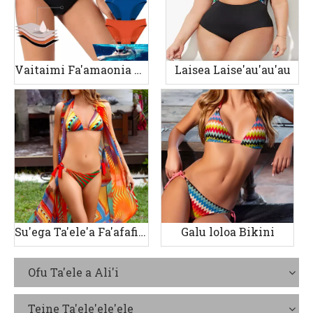
Vaitaimi Fa'amaonia La'ei A'au
Laisea Laise'au'au'au
Su'ega Ta'ele'a Fa'afafine Lomi
Galu loloa Bikini
Ofu Ta'ele a Ali'i
Teine Ta'ele'ele'ele