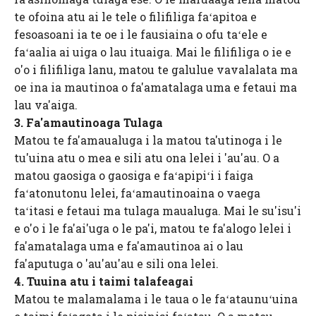
te ofoina atu ai le tele o filifiliga faʻapitoa e
fesoasoani ia te oe i le fausiaina o ofu taʻele e
faʻaalia ai uiga o lau ituaiga. Mai le filifiliga o ie e
o'o i filifiliga lanu, matou te galulue vavalalata ma
oe ina ia mautinoa o fa'amatalaga uma e fetaui ma
lau va'aiga.
3. Fa'amautinoaga Tulaga
Matou te fa'amaualuga i la matou ta'utinoga i le
tu'uina atu o mea e sili atu ona lelei i 'au'au. O a
matou gaosiga o gaosiga e faʻapipiʻi i faiga
faʻatonutonu lelei, faʻamautinoaina o vaega
taʻitasi e fetaui ma tulaga maualuga. Mai le su'isu'i
e o'o i le fa'ai'uga o le pa'i, matou te fa'alogo lelei i
fa'amatalaga uma e fa'amautinoa ai o lau
fa'aputuga o 'au'au'au e sili ona lelei.
4. Tuuina atu i taimi talafeagai
Matou te malamalama i le taua o le faʻataunuʻuina