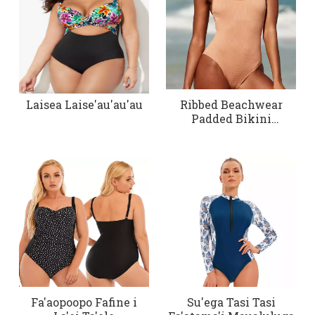
Laisea Laise'au'au'au
Ribbed Beachwear
Padded Bikini
Swimsuits One Piece
Fa'aopoopo Fafine i
Su'ega Tasi Tasi