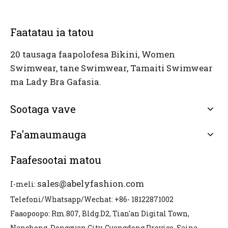
Faatatau ia tatou
20 tausaga faapolofesa Bikini, Women
Swimwear, tane Swimwear, Tamaiti Swimwear
ma Lady Bra Gafasia.
Sootaga vave
Fa'amaumauga
Faafesootai matou
sales@abelyfashion.com
I-meli:
Telefoni/Whatsapp/Wechat: +86- 18122871002
Faaopoopo: Rm.807, Bldg.D2, Tian'an Digital Town,
Nancheng, Dongguan City, Guangdong Provice, Saina