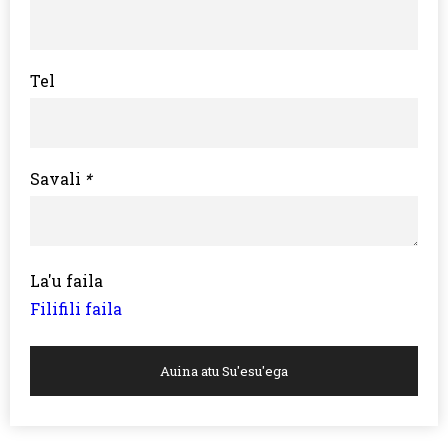
Tel
Savali
*
La'u faila
Filifili faila
Auina atu Su'esu'ega