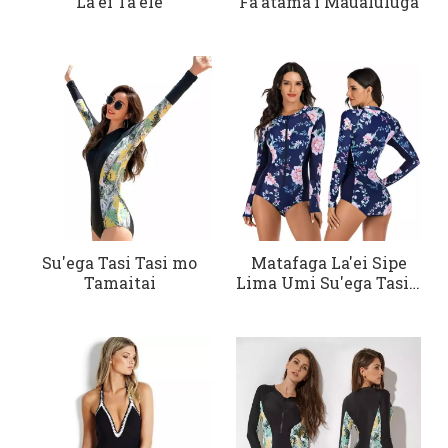
La'ei Ta'ele
Fa'atama'i Maualuluga
Su'ega Tasi Tasi mo
Matafaga La'ei Sipe
Tamaitai
Lima Umi Su'ega Tasi a
Tama'ita'i