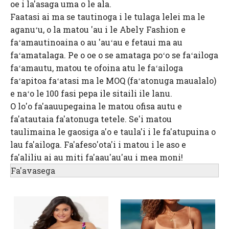
oe i la'asaga uma o le ala.
Faatasi ai ma se tautinoga i le tulaga lelei ma le
aganuʻu, o la matou 'au i le Abely Fashion e
faʻamautinoaina o au 'auʻau e fetaui ma au
faʻamatalaga. Pe o oe o se amataga poʻo se faʻailoga
faʻamautu, matou te ofoina atu le faʻailoga
faʻapitoa faʻatasi ma le MOQ (faʻatonuga maualalo)
e naʻo le 100 fasi pepa ile sitaili ile lanu.
O lo'o fa'aauupegaina le matou ofisa autu e
fa'atautaia fa'atonuga tetele. Se'i matou
taulimaina le gaosiga a'o e taula'i i le fa'atupuina o
lau fa'ailoga. Fa'afeso'ota'i i matou i le aso e
fa'aliliu ai au miti fa'aau'au'au i mea moni!
Fa'avasega