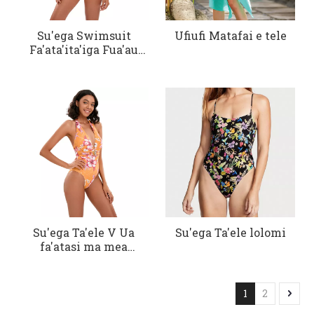
Su'ega Swimsuit
Ufiufi Matafai e tele
Fa'ata'ita'iga Fua'au
Fa'a-V-neckline
Su'ega Ta'ele V Ua
Su'ega Ta'ele lolomi
fa'atasi ma mea
fa'ameamea
1
2