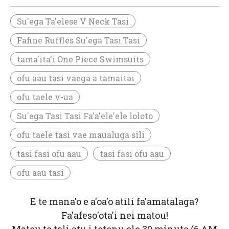
Su'ega Ta'elese V Neck Tasi
Fafine Ruffles Su'ega Tasi Tasi
tama'ita'i One Piece Swimsuits
ofu aau tasi vaega a tamaitai
ofu taele v-ua
Su'ega Tasi Tasi Fa'a'ele'ele loloto
ofu taele tasi vae maualuga sili
tasi fasi ofu aau
tasi fasi ofu aau
ofu aau tasi
E te mana'o e a'oa'o atili fa'amatalaga?
Fa'afeso'ota'i nei matou!