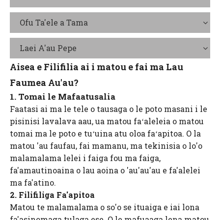
Ofu Ta'ele a Tama
Laei A'au Pepe
Aisea e Filifilia ai i matou e fai ma Lau
Faumea Au'au?
1. Tomai le Mafaatusalia
Faatasi ai ma le tele o tausaga o le poto masani i le
pisinisi lavalava aau, ua matou faʻaleleia o matou
tomai ma le poto e tuʻuina atu oloa faʻapitoa. O la
matou 'au faufau, fai mamanu, ma tekinisia o lo'o
malamalama lelei i faiga fou ma faiga,
fa'amautinoaina o lau aoina o 'au'au'au e fa'alelei
ma fa'atino.
2. Filifiliga Fa'apitoa
Matou te malamalama o so'o se ituaiga e iai lona
fa'asinomaga tulaga ese. O le mafuaaga lena matou