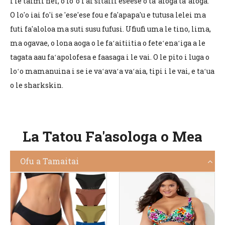
I le taimi nei, o loʻo i ai sitaili eseese o taʻaloga taʻaloga.
O lo'o iai fo'i se 'ese'ese fou e fa'apapa'u e tutusa lelei ma
futi fa'aloloa ma suti susu fufusi. Ufiufi uma le tino, lima,
ma ogavae, o lona aoga o le faʻaitiitia o feteʻenaʻiga a le
tagata aau faʻapolofesa e faasaga i le vai. O le pito i luga o
loʻo mamanuina i se ie vaʻavaʻa vaʻaia, tipi i le vai, e taʻua
o le sharkskin.
La Tatou Fa'asologa o Mea
Ofu a Tamaitai