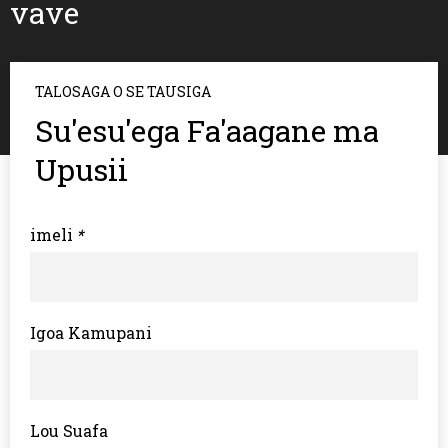
vave
TALOSAGA O SE TAUSIGA
Su'esu'ega Fa'aagane ma
Upusii
imeli
*
Igoa Kamupani
Lou Suafa