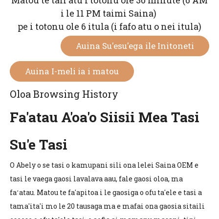
Matou te tali atu i totonu ole 30 minute (6 AM
i le 11 PM taimi Saina)
pe i totonu ole 6 itula (i fafo atu o nei itula)
Auina Su'esu'ega ile Initoneti
Auina I-meli ia i matou
Oloa Browsing History
Fa'atau A'oa'o Siisii ​​Mea Tasi
Su'e Tasi
O Abely o se tasi o kamupani sili ona lelei Saina OEM e
tasi le vaega gaosi lavalava aau, fale gaosi oloa, ma
faʻatau. Matou te fa'apitoa i le gaosiga o ofu ta'ele e tasi a
tama'ita'i mo le 20 tausaga ma e mafai ona gaosia sitaili