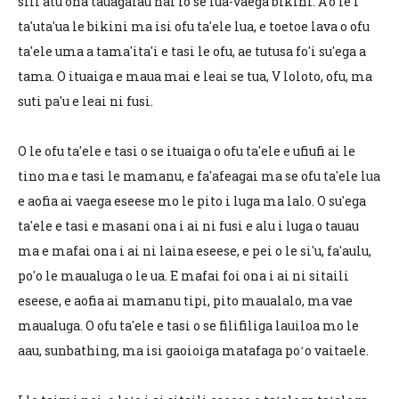
sili atu ona tauagafau nai lo se lua-vaega bikini. A'o le'i
ta'uta'ua le bikini ma isi ofu ta'ele lua, e toetoe lava o ofu
ta'ele uma a tama'ita'i e tasi le ofu, ae tutusa fo'i su'ega a
tama. O ituaiga e maua mai e leai se tua, V loloto, ofu, ma
suti pa'u e leai ni fusi.
O le ofu ta'ele e tasi o se ituaiga o ofu ta'ele e ufiufi ai le
tino ma e tasi le mamanu, e fa'afeagai ma se ofu ta'ele lua
e aofia ai vaega eseese mo le pito i luga ma lalo. O su'ega
ta'ele e tasi e masani ona i ai ni fusi e alu i luga o tauau
ma e mafai ona i ai ni laina eseese, e pei o le si'u, fa'aulu,
po'o le maualuga o le ua. E mafai foi ona i ai ni sitaili
eseese, e aofia ai mamanu tipi, pito maualalo, ma vae
maualuga. O ofu ta'ele e tasi o se filifiliga lauiloa mo le
aau, sunbathing, ma isi gaoioiga matafaga poʻo vaitaele.