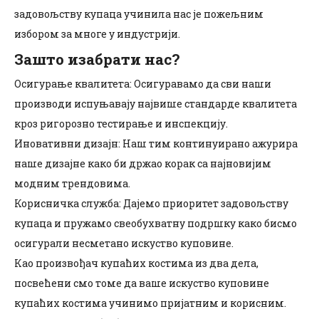
задовољству купаца учинила нас је пожељним
избором за многе у индустрији.
Зашто изабрати нас?
Осигурање квалитета: Осигуравамо да сви наши
производи испуњавају највише стандарде квалитета
кроз ригорозно тестирање и инспекцију.
Иновативни дизајн: Наш тим континуирано ажурира
наше дизајне како би држао корак са најновијим
модним трендовима.
Корисничка служба: Дајемо приоритет задовољству
купаца и пружамо свеобухватну подршку како бисмо
осигурали несметано искуство куповине.
Као произвођач купаћих костима из два дела,
посвећени смо томе да ваше искуство куповине
купаћих костима учинимо пријатним и корисним.