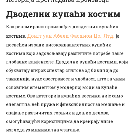
Дводелни купаћи костим
Као реномирани произвођач дводелних купаћих
Донггуан Абели Фасхион Цо., Лтд.
костима,
је
посвећен изради висококвалитетних купаћих
костима који задовољавају различите потребе наше
глобалне клијентеле. Дводелни купаћи костими, који
обухватају широк спектар стилова од бикинија до
танкинија, нуде свестраност и удобност, што га чини
основним елементом у модерној моди за купаће
костиме. Ова категорија купаћих костима није само
елегантна, већ пружа и флексибилност за мешање и
спајање различитих горњих и доњих делова,
омогућавајући корисницима да креирају више
изгледа уз минимална улагања.