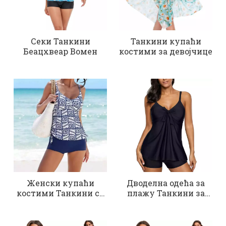
Секи Танкини
Танкини купаћи
Беацхвеар Вомен
костими за девојчице
Женски купаћи
Дводелна одећа за
костими Танкини са
плажу Танкини за
цветним принтом
контролу стомака