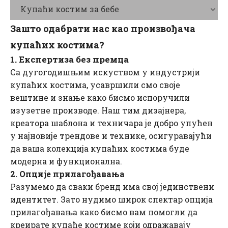
Купаћи костим за бебе
Зашто одабрати нас као произвођача
купаћих костима?
1. Експертиза без премца
Са дугогодишњим искуством у индустрији
купаћих костима, усавршили смо своје
вештине и знање како бисмо испоручили
изузетне производе. Наш тим дизајнера,
креатора шаблона и техничара је добро упућен
у најновије трендове и технике, осигуравајући
да ваша колекција купаћих костима буде
модерна и функционална.
2. Опције прилагођавања
Разумемо да сваки бренд има свој јединствени
идентитет. Зато нудимо широк спектар опција
прилагођавања како бисмо вам помогли да
креирате купаће костиме који одражавају