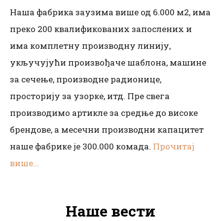
Наша фабрика заузима више од 6.000 м2, има
преко 200 квалификованих запослених и
има комплетну производну линију,
укључујући произвођаче шаблона, машине
за сечење, производне радионице,
просторију за узорке, итд. Пре свега
производимо артикле за средње до високе
брендове, а месечни производни капацитет
наше фабрике је 300.000 комада.
Прочитај
више...
Наше вести