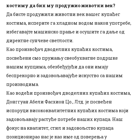
костиму да бих му продужио животни век?
Да бисте продужили животни век вашег купаћег
костима, исперите га хладном водом након употребе,
избегавајте машинско прање и осушите га даље од
директне сунчеве светлости.
Као произвођач дводелних купаћих костима,
посвећени смо пружању свеобухватне подршке
нашим купцима, обезбеђујући да они имају
беспрекорно и задовољавајуће искуство са нашим
производима.
Као водећи произвођач дводелних купаћих костима,
Донггуан Абели Фасхион Цо., Лтд. је посвећен
испоруци висококвалитетних купаћих костима који
задовољавају растуће потребе наших купаца. Наш
фокус на квалитет, стил и задовољство купаца
позиционирао нас је као име од поверења у