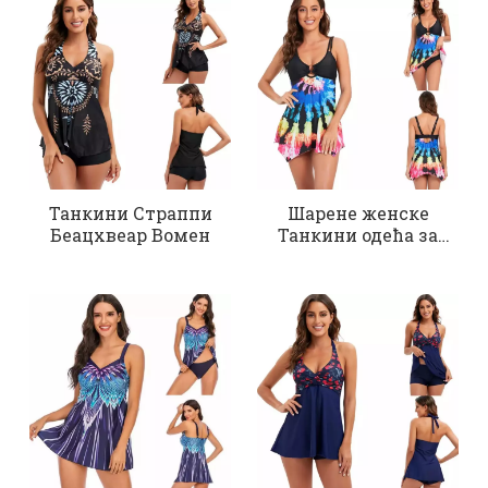
Танкини Страппи
Шарене женске
Беацхвеар Вомен
Танкини одећа за
плажу