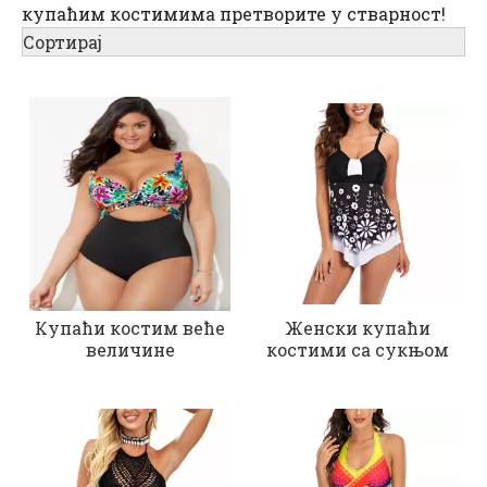
купаћим костимима претворите у стварност!
Сортирај
Купаћи костим веће
Женски купаћи
величине
костими са сукњом