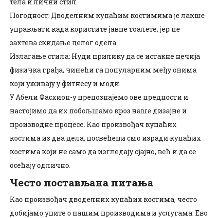
тела и лични стил.
Погодност: Дводелним купаћим костимима је лакше
управљати када користите јавне тоалете, јер не
захтева скидање целог одела.
Излагање стила: Нуди прилику да се истакне нечија
физичка грађа, чинећи га популарним међу онима
који уживају у фитнесу и моди.
У Абели Фасхион-у препознајемо ове предности и
настојимо да их побољшамо кроз наше дизајне и
производне процесе. Као произвођач купаћих
костима из два дела, посвећени смо изради купаћих
костима који не само да изгледају сјајно, већ и да се
осећају одлично.
Често постављана питања
Као произвођач дводелних купаћих костима, често
добијамо упите о нашим производима и услугама. Ево