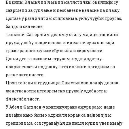
Бикини: Класични и минималистички, бикинији су
савршени за сунчање и необавезне изласке на плажу.
Долазе у различитим стиловима, укључујући троугао,
бандо и склекове.
Танкини: Са горњим делом у стилу мајице, танкини
пружају већу покривеност и идеални су за оне који
траже равнотежу између стила и скромности.
Доњи део са високим струком: нуди додатну
покривеност и подршку, што их чини погодним за
разне активности.
Цроп топови и грудњаци: Ови стилови додају дашак
женствености истовремено пружају удобност и
флексибилност.
У Абели Фасхион-у континуирано ажурирамо наше
дизајне како бисмо одржали корак са најновијим
трендовима, осигуравајући да наши купци увек имају