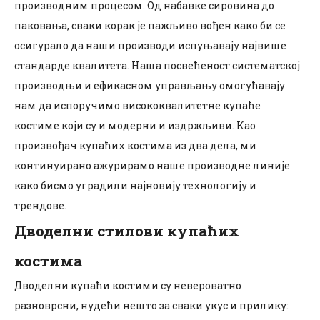
производним процесом. Од набавке сировина до
паковања, сваки корак је пажљиво вођен како би се
осигурало да наши производи испуњавају највише
стандарде квалитета. Наша посвећеност систематској
производњи и ефикасном управљању омогућавају
нам да испоручимо висококвалитетне купаће
костиме који су и модерни и издржљиви. Као
произвођач купаћих костима из два дела, ми
континуирано ажурирамо наше производне линије
како бисмо уградили најновију технологију и
трендове.
Дводелни стилови купаћих
костима
Дводелни купаћи костими су невероватно
разноврсни, нудећи нешто за сваки укус и прилику: