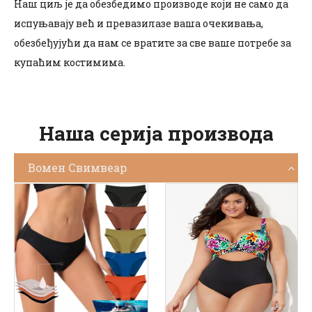
Наш циљ је да обезбедимо производе који не само да
испуњавају већ и превазилазе ваша очекивања,
обезбеђујући да нам се вратите за све ваше потребе за
купаћим костимима.
Наша серија производа
Вомен Свимвеар