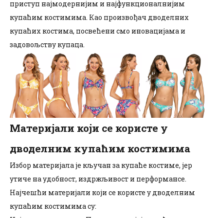
приступ најмодернијим и најфункционалнијим
купаћим костимима. Као произвођач дводелних
купаћих костима, посвећени смо иновацијама и
задовољству купаца.
Материјали који се користе у
дводелним купаћим костимима
Избор материјала је кључан за купаће костиме, јер
утиче на удобност, издржљивост и перформансе.
Најчешћи материјали који се користе у дводелним
купаћим костимима су: