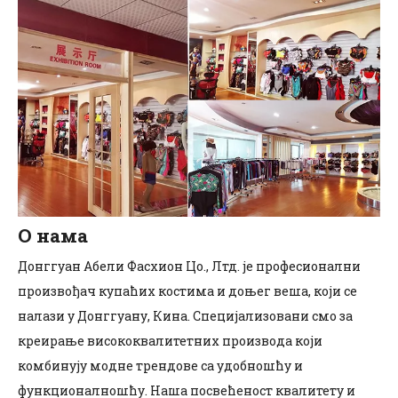
О нама
Донггуан Абели Фасхион Цо., Лтд. је професионални
произвођач купаћих костима и доњег веша, који се
налази у Донггуану, Кина. Специјализовани смо за
креирање висококвалитетних производа који
комбинују модне трендове са удобношћу и
функционалношћу. Наша посвећеност квалитету и