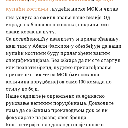
купаћи костими
, нудећи ниске МОК и читав
низ услуга за оживљавање ваше визије. Од
израде шаблона до паковања, покрили смо
сваки корак на путу.
Са посвећеношћу квалитету и прилагођавању,
наш тим у Абели Фасхион-у обезбеђује да ваши
купаћи костими буду прилагођени вашим
спецификацијама. Без обзира да ли сте стартуп
или познати бренд, нудимо прилагођавање
приватне етикете са МОК (минимална
количина поруџбине) од само 100 комада по
стилу по боји.
Наше седиште је опремљено за ефикасно
руковање великим поруџбинама. Дозволите
нама да се бавимо производњом док се ви
фокусирате на развој свог бренда.
Контактирајте нас данас да своје снове о