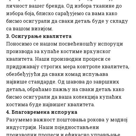
личност вашег бренда. Од избора тканине до
избора боја, блиско сарађујемо са вама како
бисмо осигурали да сваки детаљ буде у складу
са вашом визијом.
3. Осигурање квалитета
Поносимо се нашом посвећеношћу испоруци
производа за купаће костиме врхунског
квалитета. Наши производни процеси се
придржавају строгих мера контроле квалитета,
обезбеђујући да сваки комад испуњава
највише стандарде. Од шавова до завршних
детаља, обраћамо пажњу на сваки детаљ како
бисмо осигурали да ваша колекција купаћих
костима буде највишег квалитета.
4. Благовремена испорука
Разумемо важност поштовања рокова у модној
индустрији. Наши поједностављени
производни процеси и ефикасно управљање