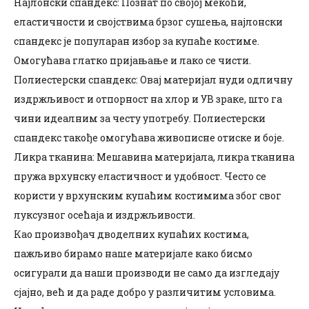
Најлонски спандекс: Познат по својој мекоћи,
еластичности и својствима брзог сушења, најлонски
спандекс је популаран избор за купаће костиме.
Омогућава глатко пријањање и лако се чисти.
Полиестерски спандекс: Овај материјал нуди одличну
издржљивост и отпорност на хлор и УВ зраке, што га
чини идеалним за честу употребу. Полиестерски
спандекс такође омогућава живописне отиске и боје.
Ликра тканина: Мешавина материјала, ликра тканина
пружа врхунску еластичност и удобност. Често се
користи у врхунским купаћим костимима због свог
луксузног осећаја и издржљивости.
Као произвођач дводелних купаћих костима,
пажљиво бирамо наше материјале како бисмо
осигурали да наши производи не само да изгледају
сјајно, већ и да раде добро у различитим условима.