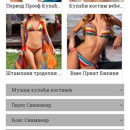
Период Прооф Купаћи костими
Купаћи костим веће величине
Штампани троделни женски купаћи костим
Ваве Принт Бикини
Мушки купаћи костими
Гирлс Свимвеар
Боис Свимвеар