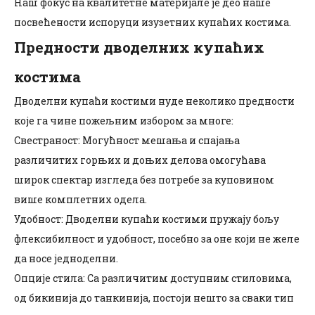
Наш фокус на квалитетне материјале је део наше
посвећености испоруци изузетних купаћих костима.
Предности дводелних купаћих
костима
Дводелни купаћи костими нуде неколико предности
које га чине пожељним избором за многе:
Свестраност: Могућност мешања и спајања
различитих горњих и доњих делова омогућава
широк спектар изгледа без потребе за куповином
више комплетних одела.
Удобност: Дводелни купаћи костими пружају бољу
флексибилност и удобност, посебно за оне који не желе
да носе једноделни.
Опције стила: Са различитим доступним стиловима,
од бикинија до танкинија, постоји нешто за сваки тип