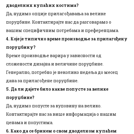
дводелних купаћих костима?
Да, нудимо опције прилагођавања за велике
поруџбине. Контактирајте нас да разговарамо о
вашим специфичним потребама и преференцама.
4. Које је типично време производње за прилагођену
поруџбину?
Време производње варира у зависности од
сложености дизајна и величине поруџбине.
Генерално, потребно је неколико недеља до месец
дана за прилагођене поруџбине.
5. Да ли дајете било какве попусте за велике
поруџбине?
Да, нудимо попусте за куповину на велико.
Контактирајте нас за више информација о нашим
ценама и попустима.
6. Како да се бринем о свом дводелном купаћем