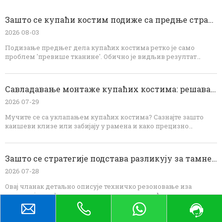
Зашто се купаћи костим подиже са предње стране: стручна дијагноза кроја и ОЕМ решења
2026 08-03
Подизање предњег дела купаћих костима ретко је само
проблем 'превише тканине'. Обично је видљив резултат
неуравнотежених сила које укључују предњу дужину,
закривљеност тела, запремину груди, траке, еластику,
поставу и опоравак тканине. Динамичким тестирањем одеће
Савладавање монтаже купаћих костима: решавање клизања ремена и копања рамена
и структуралним исправљањем дезена, брендови могу
постићи бољу удобност, покривеност, изглед и
2026 07-29
конзистентност производње. За развој ОЕМ купаћих костима,
Мучите се са уклапањем купаћих костима? Сазнајте зашто
рани технички преглед је најефикаснији начин да се спрече
каишеви клизе или забијају у рамена и како прецизно
поновљени узорци и скупе исправке масовне производње.
инжењерство решава ове уобичајене проблеме. Донггуан
Абели Фасхион Цо., Лтд. пружа стручне ОЕМ увиде у дизајн
дезена, технологију шавова и протоколе уклапања за
Зашто се стратегије подстава разликују за тамне и светле купаће костиме
савршен производ за купаће костиме.
2026 07-28
Овај чланак детаљно описује техничко резоновање иза
стратегија професионалних подстава за купаће костиме.
Објашњава зашто тканине светлих боја захтевају пуну
подставу да би спречиле провидност, док тканине тамне боје
користе природну апсорпцију светлости како би омогућиле