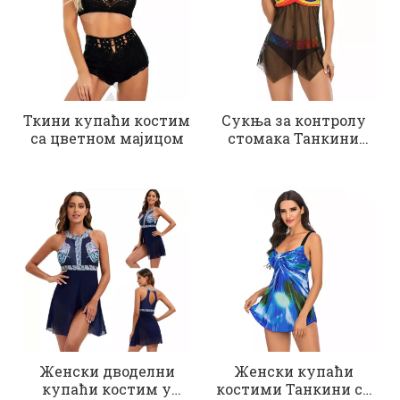
Ткини купаћи костим
Сукња за контролу
са цветном мајицом
стомака Танкини
Одећа за плажу
Женски дводелни
Женски купаћи
купаћи костим у
костими Танкини са