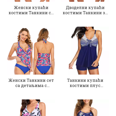
Женски купаћи
Дводелни купаћи
костими Танкини са
костими Танкини за
шортсом
жене
Женски Танкини сет
Танкини купаћи
са детаљима с
костими плус
воланима
величине