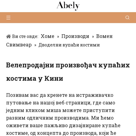
Хоме
Производи
Вомен
Ви сте овде:
»
»
Свимвеар
»
Дводелни купаћи костими
Велепродајни произвођач купаћих
костима у Кини
Позивам вас да кренете на истраживачко
путовање на нашој веб страници, где само
једним кликом миша можете приступити
разним одличним производима. Ми ћемо
оживети ваше пажљиво дизајниране купаће
костиме, од концепта до производа, који ће