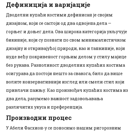
Дефиниција и варијације
Дводелни купаћи костими дефинисан је својим
дизајном, који се састоји од два одвојена дела —
горњег и доњег дела. Ова широка категорија укључује
бикиније, који су познати по свом минималистичком
дизајну и откривајућој природи, као и танкиније, који
нуде већу покривеност горњим делом у стилу мајице
без рукава. Разноликост дводелних купаћих костима
осигурава да постоји нешто за свакога, било да више
волите конзервативнији изглед или смели стил који
привлачи пажњу. Као произвођач купаћих костима из
два дела, разумемо важност задовољавања
различитих укуса и преференција.
Производни процес
У Абели Фасхион-у се поносимо нашим ригорозним