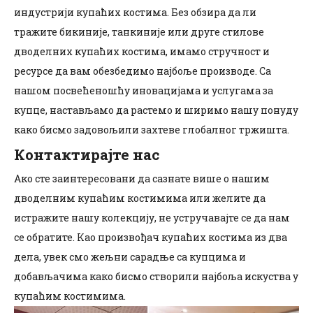
индустрији купаћих костима. Без обзира да ли
тражите бикиније, танкиније или друге стилове
дводелних купаћих костима, имамо стручност и
ресурсе да вам обезбедимо најбоље производе. Са
нашом посвећеношћу иновацијама и услугама за
купце, настављамо да растемо и ширимо нашу понуду
како бисмо задовољили захтеве глобалног тржишта.
Контактирајте нас
Ако сте заинтересовани да сазнате више о нашим
дводелним купаћим костимима или желите да
истражите нашу колекцију, не устручавајте се да нам
се обратите. Као произвођач купаћих костима из два
дела, увек смо жељни сарадње са купцима и
добављачима како бисмо створили најбоља искуства у
купаћим костимима.