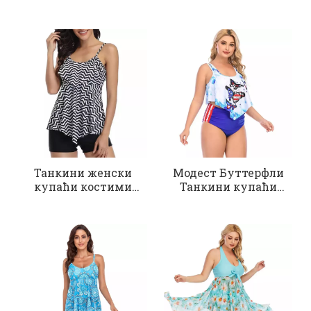
танки
укрштеним тракама
плус величине
Танкини женски
Модест Буттерфли
купаћи костими
Танкини купаћи
црни
костим