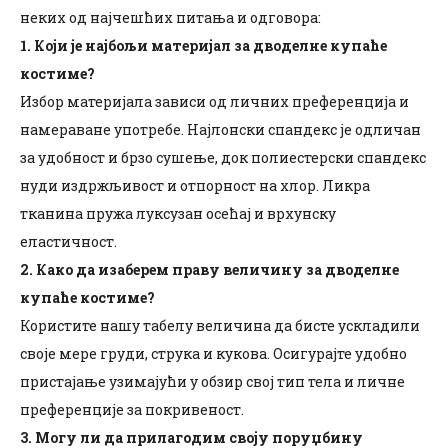
неких од најчешћих питања и одговора:
1. Који је најбољи материјал за дводелне купаће
костиме?
Избор материјала зависи од личних преференција и
намераване употребе. Најлонски спандекс је одличан
за удобност и брзо сушење, док полиестерски спандекс
нуди издржљивост и отпорност на хлор. Ликра
тканина пружа луксузан осећај и врхунску
еластичност.
2. Како да изаберем праву величину за дводелне
купаће костиме?
Користите нашу табелу величина да бисте ускладили
своје мере груди, струка и кукова. Осигурајте удобно
пристајање узимајући у обзир свој тип тела и личне
преференције за покривеност.
3. Могу ли да прилагодим своју поруџбину