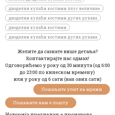
дводелни купаћи костими плус величине
дводелни купаћи костими дугих рукава
дводелни купаћи костими
дводелни купаћи костими дугих рукава
Желите да сазнате више детаља?
Контактирајте нас одмах!
Одговорићемо у року од 30 минута (од 6:00
до 23:00 по кинеском времену)
или у року од 6 сати (ван ових сати)
Пошаљите упит на мрежи
Пошаљите нам е-пошту
Историја прегледања производа