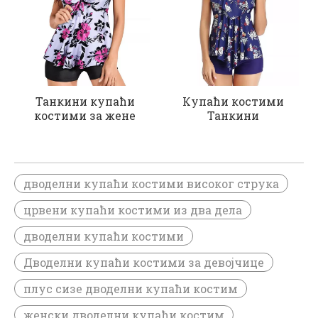
Танкини купаћи
Купаћи костими
костими за жене
Танкини
дводелни купаћи костими високог струка
црвени купаћи костими из два дела
дводелни купаћи костими
Дводелни купаћи костими за девојчице
плус сизе дводелни купаћи костим
женски дводелни купаћи костим