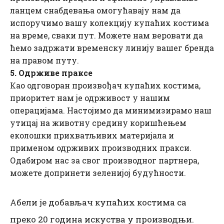
ланцем снабдевања омогућавају нам да
испоручимо вашу колекцију купаћих костима
на време, сваки пут. Можете нам веровати да
ћемо задржати временску линију вашег бренда
на правом путу.
5. Одрживе праксе
Као одговоран произвођач купаћих костима,
приоритет нам је одрживост у нашим
операцијама. Настојимо да минимизирамо наш
утицај на животну средину коришћењем
еколошки прихватљивих материјала и
применом одрживих производних пракси.
Одабиром нас за свог производног партнера,
можете допринети зеленијој будућности.
Абели је добављач купаћих костима са
преко 20 година искуства у производњи.