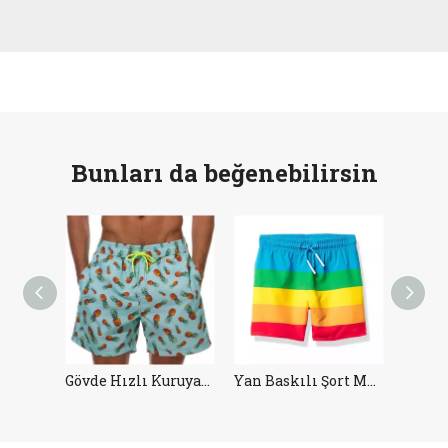
Bunları da beğenebilirsin
Düz Renk Yüzme Külotları
Gövde Hızlı Kuruyan Erkek Plaj Şort
Yan Baskılı Şort Mayo