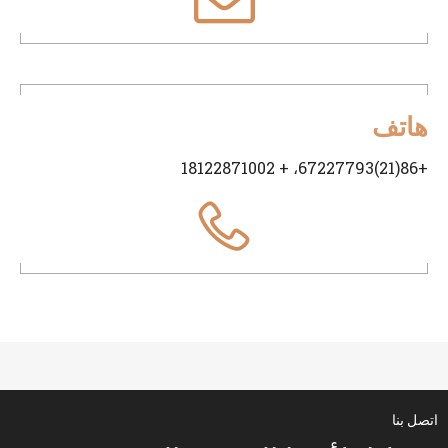
هاتف
+86(21)67227793، + 18122871002
اتصل بنا