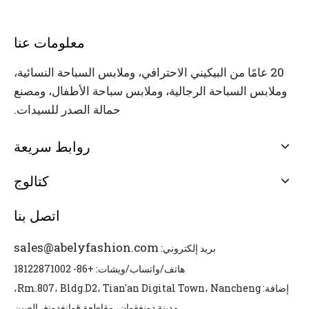
معلومات عنا
20 عامًا من البيكيني الاحترافي، وملابس السباحة النسائية،
وملابس السباحة الرجالية، وملابس سباحة الأطفال، ومصنع
حمالة الصدر للسيدات.
روابط سريعة
كتالوج
اتصل بنا
sales@abelyfashion.com
بريد إلكتروني:
هاتف/واتساب/ويشات: +86- 18122871002
إضافة: Rm.807، Bldg.D2، Tian'an Digital Town، Nancheng،
مدينة دونغقوان، مقاطعة قوانغدونغ، الصين