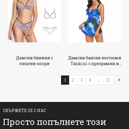
Дамски бикини с
Дамски бански костюми
лицеви опори
Tankini с презрамки и
големи размери
1
2
3
4
...
21
СВЪРЖЕТЕ СЕ С НАС
Просто попълнете този