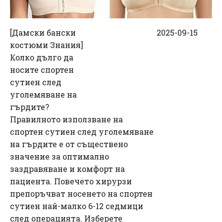
[
Дамски бански
2025-09-15
костюми Знания
]
Колко дълго да
носите спортен
сутиен след
уголемяване на
гърдите?
Правилното използване на
спортен сутиен след уголемяване
на гърдите е от съществено
значение за оптимално
заздравяване и комфорт на
пациента. Повечето хирурзи
препоръчват носенето на спортен
сутиен най-малко 6-12 седмици
след операцията. Изберете