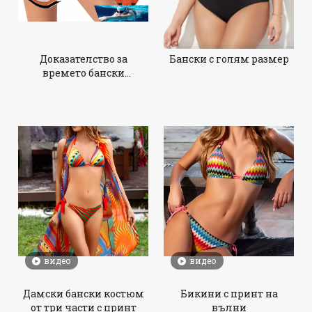
Доказателство за
Бански с голям размер
времето бански
костюми
видео
видео
Дамски бански костюм
Бикини с принт на
от три части с принт
вълни