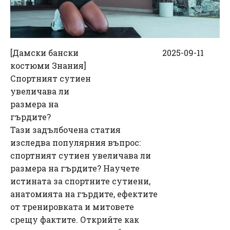
[
Дамски бански
2025-09-11
костюми Знания
]
Спортният сутиен
увеличава ли
размера на
гърдите?
Тази задълбочена статия
изследва популярния въпрос:
спортният сутиен увеличава ли
размера на гърдите? Научете
истината за спортните сутиени,
анатомията на гърдите, ефектите
от тренировката и митовете
срещу фактите. Открийте как