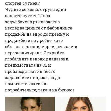
спортен сутиен?
Чудите се колко струва един
спортен сутиен? Това
задълбочено ръководство
изследва цените от фабричните
продажби на едро до премиум
продажбите на дребно, като
обхваща тъкани, марки, региони и
персонализиране. Открийте
глобалните ценови диапазони,
предимствата на OEM
производството и често
задаваните въпроси, за да
помогнете както на
потребителите, така и на бизнеса.