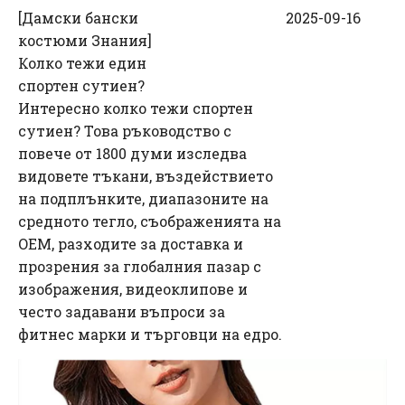
[
Дамски бански
2025-09-16
костюми Знания
]
Колко тежи един
спортен сутиен?
Интересно колко тежи спортен
сутиен? Това ръководство с
повече от 1800 думи изследва
видовете тъкани, въздействието
на подплънките, диапазоните на
средното тегло, съображенията на
OEM, разходите за доставка и
прозрения за глобалния пазар с
изображения, видеоклипове и
често задавани въпроси за
фитнес марки и търговци на едро.