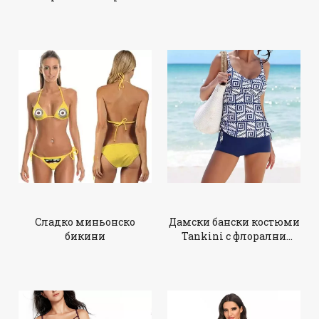
Сладко миньонско
Дамски бански костюми
бикини
Tankini с флорални
щампи