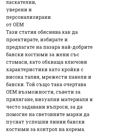
ласкателни,
уверени и
персонализирани
от OEM
Тази статия обяснява как да
проектирате, избирате и
предлагате на пазара най-добрите
бански костюми за жени със
стомаси, като обхваща ключови
характеристики като кройки с
висока талия, мрежести панели и
бански. Той също така очертава
OEM възможности, съвети за
прилягане, визуални материали и
често задавани въпроси, за да
помогне на световните марки да
пуснат успешни линии бански
костюми за контрол на корема.