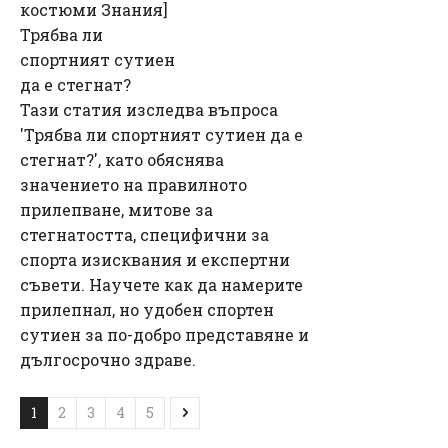
костюми Знания
]
Трябва ли
спортният сутиен
да е стегнат?
Тази статия изследва въпроса
'Трябва ли спортният сутиен да е
стегнат?', като обяснява
значението на правилното
прилепване, митове за
стегнатостта, специфични за
спорта изисквания и експертни
съвети. Научете как да намерите
прилепнал, но удобен спортен
сутиен за по-добро представяне и
дългосрочно здраве.
1
2
3
4
5