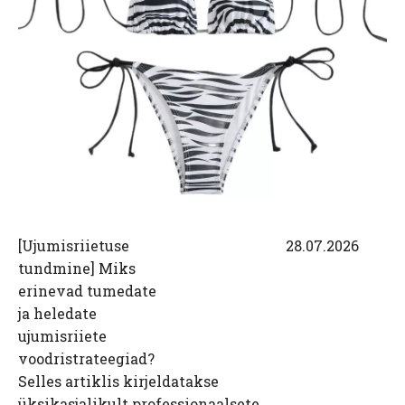
[
Ujumisriietuse
28.07.2026
tundmine
]
Miks
erinevad tumedate
ja heledate
ujumisriiete
voodristrateegiad?
Selles artiklis kirjeldatakse
üksikasjalikult professionaalsete