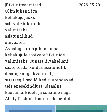
[
Bikiiniteadmised
]
2026-05-29
Ülim juhend iga
kehakuju jaoks
sobivate bikiinide
valimiseks:
asjatundlikud
ülevaated
Avastage ülim juhend oma
kehakujule sobivate bikiinide
valimiseks. Õunast liivakellani
saate teada, kuidas asjatundlik
disain, kanga kvaliteet ja
strateegilised lõiked suurendavad
teie enesekindlust. Ideaalne
kaubamärkidele ja ostjatele nagu
Abely Fashion tootmiseksperdid.