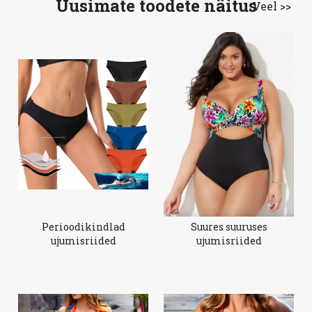
Uusimate toodete näitus
Veel >>
Perioodikindlad
Suures suuruses
ujumisriided
ujumisriided