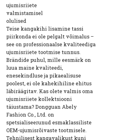
ujumisriiete
valmistamisel
olulised
Teise kangakihi lisamine tassi
piirkonda ei ole pelgalt võimalus –
see on professionaalse kvaliteediga
ujumisriiete tootmise tunnus.
Brändide puhul, mille eesmärk on
luua maine kvaliteedi,
enesekindluse ja pikaealisuse
poolest, ei ole kahekihiline ehitus
läbiräägitav. Kas olete valmis oma
ujumisriiete kollektsiooni
täiustama? Dongguan Abely
Fashion Co., Ltd. on
spetsialiseerunud esmaklassiliste
OEM-ujumisrõivaste tootmisele.
Tehnilisest kangavalikust kuni