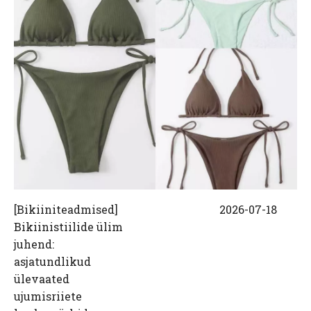
[
Bikiiniteadmised
]
2026-07-18
Bikiinistiilide ülim
juhend:
asjatundlikud
ülevaated
ujumisriiete