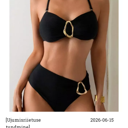
[
Ujumisriietuse
2026-06-15
tundmine
]