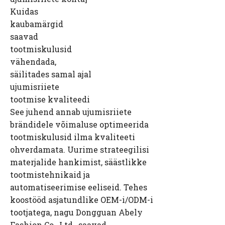
Kuidas
kaubamärgid
saavad
tootmiskulusid
vähendada,
säilitades samal ajal
ujumisriiete
tootmise kvaliteedi
See juhend annab ujumisriiete
brändidele võimaluse optimeerida
tootmiskulusid ilma kvaliteeti
ohverdamata. Uurime strateegilisi
materjalide hankimist, säästlikke
tootmistehnikaid ja
automatiseerimise eeliseid. Tehes
koostööd asjatundlike OEM-i/ODM-i
tootjatega, nagu Dongguan Abely
Fashion Co., Ltd., saavad