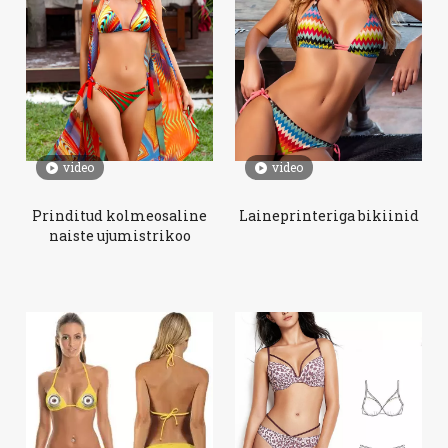
video
video
Prinditud kolmeosaline
Laineprinteriga bikiinid
naiste ujumistrikoo