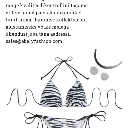
range kvaliteedikontrollini tagame,
et teie bränd paistab rahvarohkel
turul silma. Järgmise kollektsiooni
alustamiseks võtke meiega
ühendust juba täna aadressil
sales@abelyfashion.com .