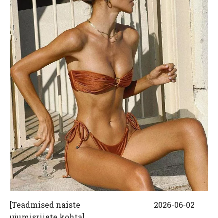
[
Teadmised naiste
2026-06-02
ujumisriiete kohta
]