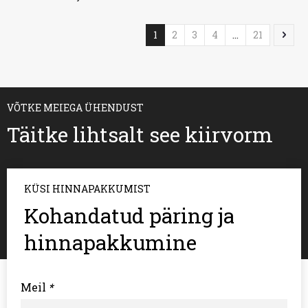
ujumistrikoo
1
2
3
4
...
21
VÕTKE MEIEGA ÜHENDUST
Täitke lihtsalt see kiirvorm
KÜSI HINNAPAKKUMIST
Kohandatud päring ja
hinnapakkumine
Meil
*