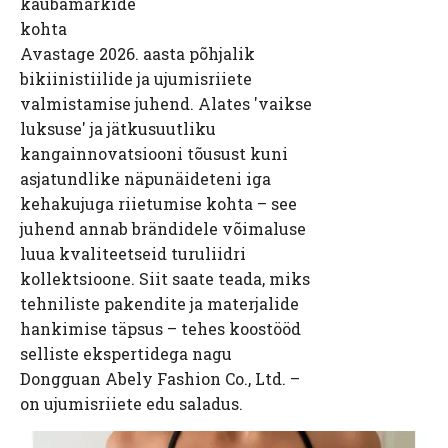
kaubamärkide
kohta
Avastage 2026. aasta põhjalik
bikiinistiilide ja ujumisriiete
valmistamise juhend. Alates 'vaikse
luksuse' ja jätkusuutliku
kangainnovatsiooni tõusust kuni
asjatundlike näpunäideteni iga
kehakujuga riietumise kohta – see
juhend annab brändidele võimaluse
luua kvaliteetseid turuliidri
kollektsioone. Siit saate teada, miks
tehniliste pakendite ja materjalide
hankimise täpsus – tehes koostööd
selliste ekspertidega nagu
Dongguan Abely Fashion Co., Ltd. –
on ujumisriiete edu saladus.