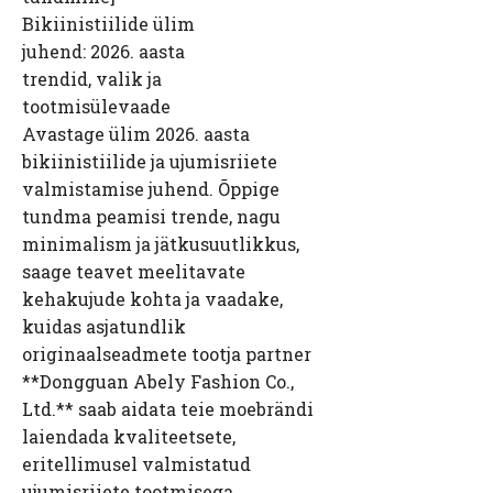
Bikiinistiilide ülim
juhend: 2026. aasta
trendid, valik ja
tootmisülevaade
Avastage ülim 2026. aasta
bikiinistiilide ja ujumisriiete
valmistamise juhend. Õppige
tundma peamisi trende, nagu
minimalism ja jätkusuutlikkus,
saage teavet meelitavate
kehakujude kohta ja vaadake,
kuidas asjatundlik
originaalseadmete tootja partner
**Dongguan Abely Fashion Co.,
Ltd.** saab aidata teie moebrändi
laiendada kvaliteetsete,
eritellimusel valmistatud
ujumisriiete tootmisega.