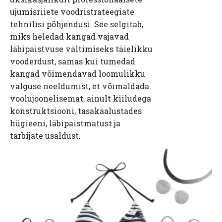
ujumisriiete voodristrateegiate
tehnilisi põhjendusi. See selgitab,
miks heledad kangad vajavad
läbipaistvuse vältimiseks täielikku
vooderdust, samas kui tumedad
kangad võimendavad loomulikku
valguse neeldumist, et võimaldada
voolujoonelisemat, ainult kiiludega
konstruktsiooni, tasakaalustades
hügieeni, läbipaistmatust ja
tarbijate usaldust.