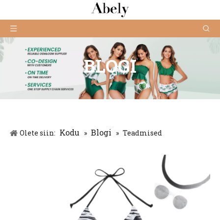
BLOGI
Kodu
Blogi
Olete siin:
»
»
Teadmised