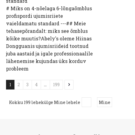
standard
# Miks on 4-nõelaga 6-lõngaõmblus
profispordi ujumisriiete
vaieldamatu standard ---## Meie
tehasepõrandalt: miks see õmblus
kõike muutis?Abely's oleme Hiinas
Dongguanis ujumisriideid tootnud
juba aastaid ja igale professionaalile
lähenemise kujundas üks korduv
probleem
1
2
3
4
...
199
Kokku 199 lehekülge Mine lehele
Mine