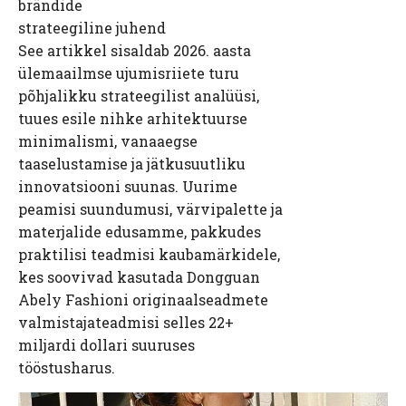
brändide
strateegiline juhend
See artikkel sisaldab 2026. aasta
ülemaailmse ujumisriiete turu
põhjalikku strateegilist analüüsi,
tuues esile nihke arhitektuurse
minimalismi, vanaaegse
taaselustamise ja jätkusuutliku
innovatsiooni suunas. Uurime
peamisi suundumusi, värvipalette ja
materjalide edusamme, pakkudes
praktilisi teadmisi kaubamärkidele,
kes soovivad kasutada Dongguan
Abely Fashioni originaalseadmete
valmistajateadmisi selles 22+
miljardi dollari suuruses
tööstusharus.