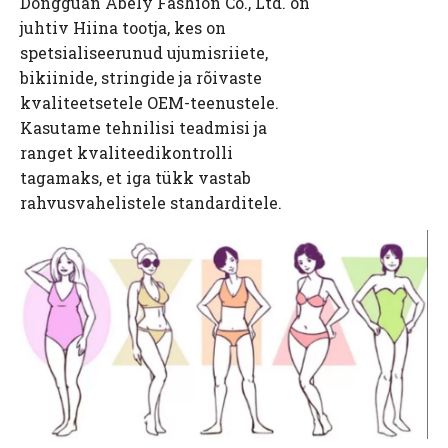
Dongguan Abely Fashion Co., Ltd. on
juhtiv Hiina tootja, kes on
spetsialiseerunud ujumisriiete,
bikiinide, stringide ja rõivaste
kvaliteetsetele OEM-teenustele.
Kasutame tehnilisi teadmisi ja
ranget kvaliteedikontrolli
tagamaks, et iga tükk vastab
rahvusvahelistele standarditele.