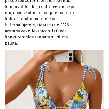
pakub see autoriteetseid soovitusi
kangavaliku, kuju optimeerimise ja
originaalseadmete tootjate tootmise
kohta brändiomanikele ja
hulgimüüjatele, aidates teie 2026.
aasta suvekollektsioonil tiheda
konkurentsiga rannaturul silma
paista.