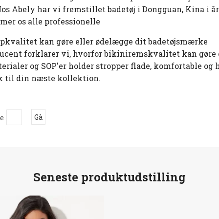
s Abely har vi fremstillet badetøj i Dongguan, Kina i å
er os alle professionelle
opkvalitet kan gøre eller ødelægge dit badetøjsmærke
ent forklarer vi, hvorfor bikiniremskvalitet kan gøre e
erialer og SOP'er holder stropper flade, komfortable og 
 til din næste kollektion.
de
Gå
Seneste produktudstilling