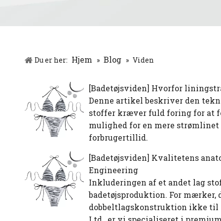
Hjem
Blog
Du er her:
»
»
Viden
[
Badetøjsviden
]
Hvorfor liningstr
Denne artikel beskriver den tekni
stoffer kræver fuld foring for at
mulighed for en mere strømlinet 
forbrugertillid.
[
Badetøjsviden
]
Kvalitetens anat
Engineering
Inkluderingen af ​​et andet lag st
badetøjsproduktion. For mærker, de
dobbeltlagskonstruktion ikke til 
Ltd., er vi specialiseret i premiu