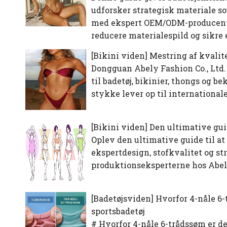
udforsker strategisk materiale s
med ekspert OEM/ODM-producenter
reducere materialespild og sikre e
[
Bikini viden
]
Mestring af kvalite
Dongguan Abely Fashion Co., Ltd. 
til badetøj, bikinier, thongs og b
stykke lever op til international
[
Bikini viden
]
Den ultimative gui
Oplev den ultimative guide til at
ekspertdesign, stofkvalitet og str
produktionseksperterne hos Abel
[
Badetøjsviden
]
Hvorfor 4-nåle 6-
sportsbadetøj
# Hvorfor 4-nåle 6-trådssøm er de