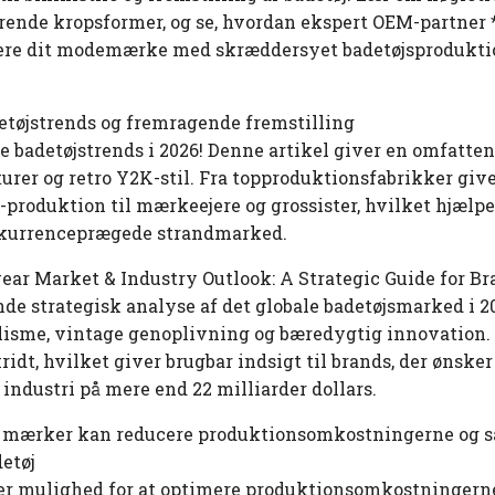
terende kropsformer, og se, hvordan ekspert OEM-partne
lere dit modemærke med skræddersyet badetøjsproduktio
etøjstrends og fremragende fremstilling
e badetøjstrends i 2026! Denne artikel giver en omfatte
rer og retro Y2K-stil. Fra topproduktionsfabrikker giver
-produktion til mærkeejere og grossister, hvilket hjæl
konkurrenceprægede strandmarked.
ar Market & Industry Outlook: A Strategic Guide for Br
e strategisk analyse af det globale badetøjsmarked i 20
isme, vintage genoplivning og bæredygtig innovation. 
idt, hvilket giver brugbar indsigt til brands, der ønsk
ndustri på mere end 22 milliarder dollars.
mærker kan reducere produktionsomkostningerne og s
detøj
r mulighed for at optimere produktionsomkostningerne 