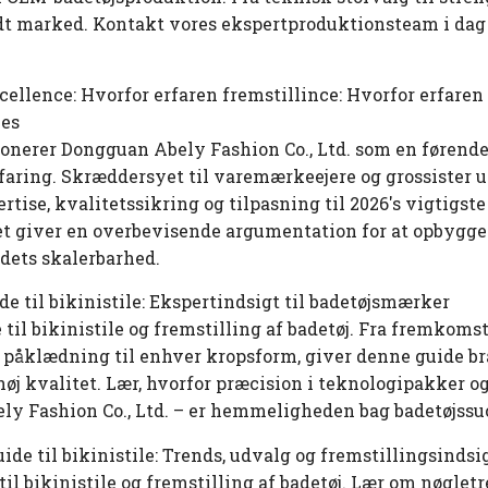
yldt marked. Kontakt vores ekspertproduktionsteam i dag
cellence: Hvorfor erfaren fremstillince: Hvorfor erfaren 
ces
ionerer Dongguan Abely Fashion Co., Ltd. som en førend
faring. Skræddersyet til varemærkeejere og grossister u
tise, kvalitetssikring og tilpasning til 2026's vigtigste
t giver en overbevisende argumentation for at opbygge 
dets skalerbarhed.
e til bikinistile: Ekspertindsigt til badetøjsmærker
l bikinistile og fremstilling af badetøj. Fra fremkomsten
m påklædning til enhver kropsform, giver denne guide b
øj kvalitet. Lær, hvorfor præcision i teknologipakker 
y Fashion Co., Ltd. – er hemmeligheden bag badetøjssu
ide til bikinistile: Trends, udvalg og fremstillingsindsig
til bikinistile og fremstilling af badetøj. Lær om nøgl