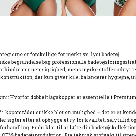
ategierne er forskellige for mørkt vs. lyst badetøj
ske begrundelse bag professionelle badetøjsforingsstrate
 forhindre gennemsigtighed, mens mørke stoffer udnytter
konstruktion, der kun giver kile, balancerer hygiejne,
omi: Hvorfor dobbeltlagskopper er essentielle i Premi
of i kopområdet er ikke blot en mulighed – det er et kend
r sigter efter at opbygge et ry for kvalitet, selvtillid og
forhandling. Er du klar til at løfte din badetøjskollekt
m OEM-badetøjsproduktion. Fra teknisk stofvalg til streng