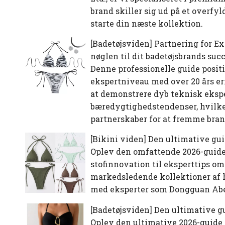
brand skiller sig ud på et overf
starte din næste kollektion.
[
Badetøjsviden
]
Partnering for Ex
nøglen til dit badetøjsbrands suc
Denne professionelle guide posit
ekspertniveau med over 20 års er
at demonstrere dyb teknisk eksper
bæredygtighedstendenser, hvilke
partnerskaber for at fremme bran
[
Bikini viden
]
Den ultimative guid
Oplev den omfattende 2026-guide ti
stofinnovation til eksperttips o
markedsledende kollektioner af h
med eksperter som Dongguan Abel
[
Badetøjsviden
]
Den ultimative gu
Oplev den ultimative 2026-guide 