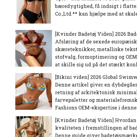
bæredygtighed, få indsigt i flat
Co.,Ltd.** kan hjælpe med at ska
[
Kvinder Badetøj Viden
]
2026 Bad
Afsløring af de sexede europæisk
skæreteknikker, metalliske tekstu
stofvalg, formoptimering og OEM
at skille sig ud på det stærkt 
[
Bikini viden
]
2026 Global Swimwe
Denne artikel giver en dybdegåend
retning af arkitektonisk minimal
farvepaletter og materialefremskr
Fashions OEM-ekspertise i denne i
[
Kvinder Badetøj Viden
]
Hvordan 
kvaliteten i fremstillingen af ​​ba
Denne guide giver badetøjsmærke