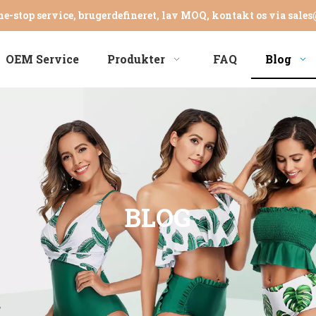
ne-stop service, brugerdefineret, lav MOQ, kontakt os via
sales
OEM Service
Produkter
FAQ
Blog
BLOG