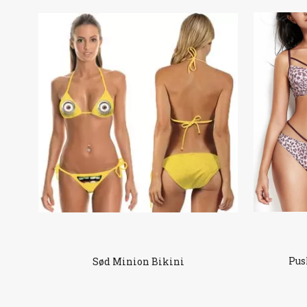
Pus
Sød Minion Bikini