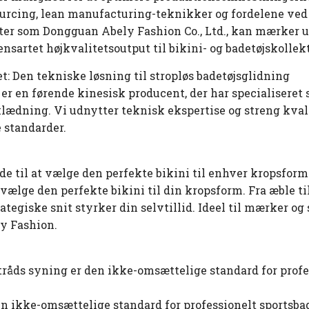
ourcing, lean manufacturing-teknikker og fordelene ved
 som Dongguan Abely Fashion Co., Ltd., kan mærker ud
nsartet højkvalitetsoutput til bikini- og badetøjskollek
t: Den tekniske løsning til stropløs badetøjsglidning
er en førende kinesisk producent, der har specialiseret s
eklædning. Vi udnytter teknisk ekspertise og streng kvali
e standarder.
de til at vælge den perfekte bikini til enhver kropsform
 vælge den perfekte bikini til din kropsform. Fra æble t
ategiske snit styrker din selvtillid. Ideel til mærker og 
y Fashion.
tråds syning er den ikke-omsættelige standard for profe
n ikke-omsættelige standard for professionelt sportsbade