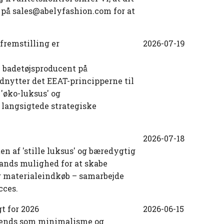
 på sales@abelyfashion.com for at
fremstilling er
2026-07-19
e badetøjsproducent på
dnytter det EEAT-principperne til
 'øko-luksus' og
langsigtede strategiske
2026-07-18
 af ​​'stille luksus' og bæredygtig
rands mulighed for at skabe
og materialeindkøb – samarbejde
cces.
t for 2026
2026-06-15
etrends som minimalisme og