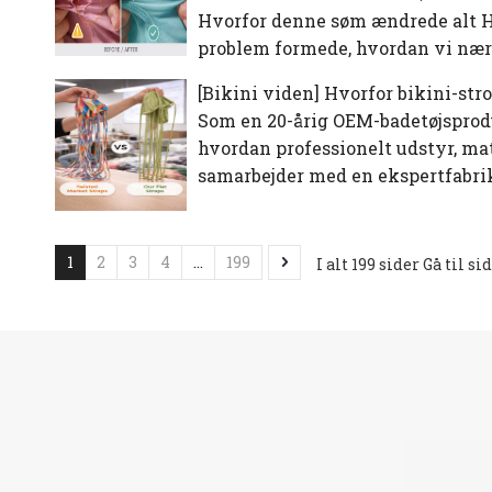
Hvorfor denne søm ændrede alt Ho
problem formede, hvordan vi nærm
[
Bikini viden
]
Hvorfor bikini-str
Som en 20-årig OEM-badetøjsproduc
hvordan professionelt udstyr, mat
samarbejder med en ekspertfabrik
1
2
3
4
...
199
I alt 199 sider Gå til si