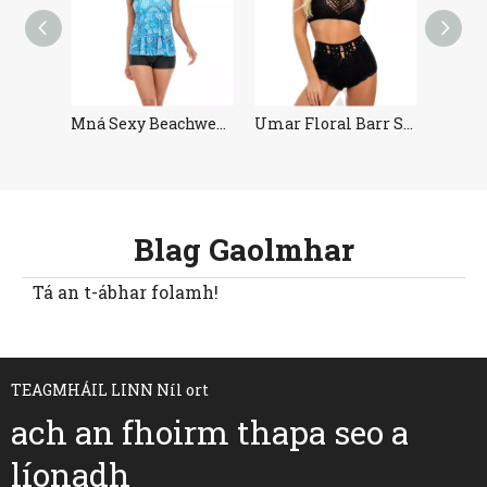
Éadaí Snámha Méid Plus
Mná Sexy Beachwear Tankini
Umar Floral Barr Swimsuit Tankini
Blag Gaolmhar
Tá an t-ábhar folamh!
TEAGMHÁIL LINN Níl ort
ach an fhoirm thapa seo a
líonadh