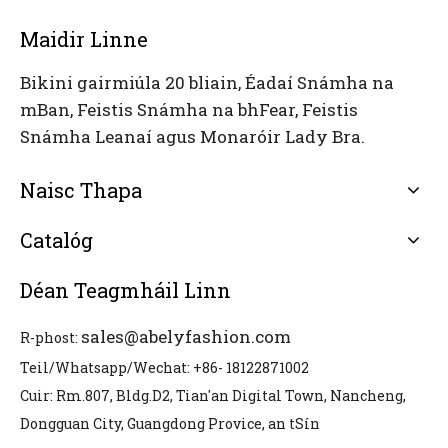
Maidir Linne
Bikini gairmiúla 20 bliain, Éadaí Snámha na
mBan, Feistis Snámha na bhFear, Feistis
Snámha Leanaí agus Monaróir Lady Bra.
Naisc Thapa
Catalóg
Déan Teagmháil Linn
sales@abelyfashion.com
R-phost:
Teil/Whatsapp/Wechat: +86- 18122871002
Cuir: Rm.807, Bldg.D2, Tian'an Digital Town, Nancheng,
Dongguan City, Guangdong Provice, an tSín