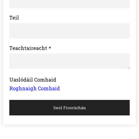
Teil
Teachtaireacht
*
Uaslódáil Comhaid
Roghnaigh Comhaid
Seol Fiosrúchán