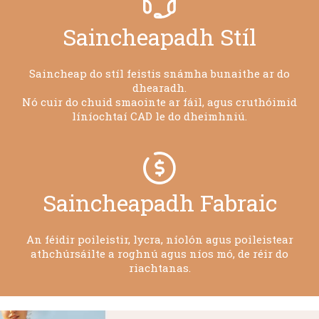
Saincheapadh Stíl
Saincheap do stíl feistis snámha bunaithe ar do
dhearadh.
Nó cuir do chuid smaointe ar fáil, agus cruthóimid
líníochtaí CAD le do dheimhniú.
Saincheapadh Fabraic
An féidir poileistir, lycra, níolón agus poileistear
athchúrsáilte a roghnú agus níos mó, de réir do
riachtanas.