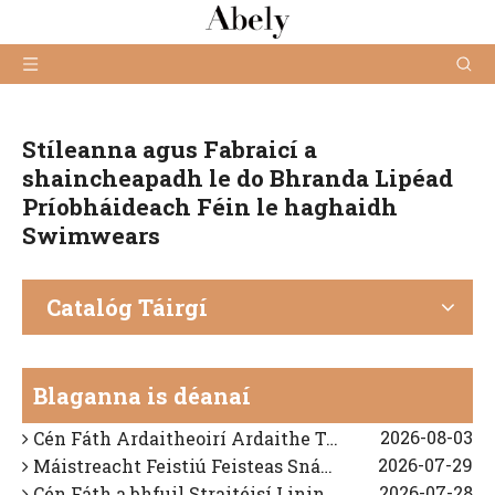
Stíleanna agus Fabraicí a
shaincheapadh le do Bhranda Lipéad
Príobháideach Féin le haghaidh
Swimwears
Catalóg Táirgí
2026-03-03
Monaróir Éadaí Snámha OEM tSín: Mar a Chruthaighimid Éadaí Snámha Saincheaptha Préimh le haghaidh Brandaí Domhanda
2026-08-05
Conas Monaróir Bikini OEM Iontaofa a Aimsiú sa tSín
Blaganna is déanaí
2026-08-04
Treoir Déantúsaíochta Bikini: Teicneolaíocht Fabraic, Innealtóireacht Fit, Agus Rialú Cáilíochta OEM
2026-08-03
Cén Fáth Ardaitheoirí Ardaithe Tosaigh Suit Snámha: Diagnóis Feistithe Saineolaithe Agus Réitigh OEM
2026-07-29
Máistreacht Feistiú Feisteas Snámha: Sciorradh Strapaí agus Tochailt Ghualainn a Réiteach
2026-07-28
Cén Fáth a bhfuil Straitéisí Lining Difriúil d’Éadaí Snámha Dorcha vs Éadrom