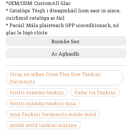
*OEM/ODM: CustomAll Glac
* Catalóga: Téigh i dteagmháil liom saor in aisce,
cuirfimid catalóga ar fáil
* Pacáil: Mála plaisteach OPP uiscedhíonach, nó
glac le lógó clóite
Roimhe Seo:
Ar Aghaidh:
Strap na mBan Cross Plus Size Tankini
Swimsuits
feistis snámha tankini
Éadaí trá Tankini
feistis snámha tankini mná
mná Tankini Swimsuits móide méid
móide méid tankini scarann