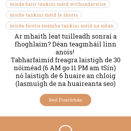
móide bairr tankini méid withunderwire
móide tankini méid le shorts
móide feistis snámha tankini méid na mban
Ar mhaith leat tuilleadh sonraí a
fhoghlaim? Déan teagmháil linn
anois!
Tabharfaimid freagra laistigh de 30
nóiméad (6 AM go 11 PM am tSín)
nó laistigh de 6 huaire an chloig
(lasmuigh de na huaireanta seo)
Seol Fiosrúchán