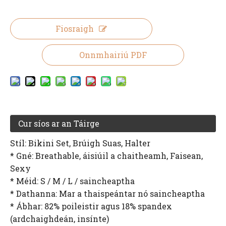
Fiosraigh
Onnmhairiú PDF
Cur síos ar an Táirge
Stíl: Bikini Set, Brúigh Suas, Halter
* Gné: Breathable, áisiúil a chaitheamh, Faisean,
Sexy
* Méid: S / M / L / saincheaptha
* Dathanna: Mar a thaispeántar nó saincheaptha
* Ábhar: 82% poileistir agus 18% spandex
(ardchaighdeán, insínte)