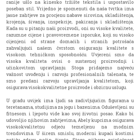
ranije ušlo na kinesko tržište tekstila i uspostavilo
poseban stil. Vrijedno je spomenuti da naša tvrtka ima
jasne zahtjeve za procjenu nabave sirovina, skladištenja,
krojenja, šivanja, inspekcije, pakiranja i skladištenja.
Kada su u pitanju naši proizvodi, oni su visoke kvalitete,
razumne cijene i pravovremene isporuke, koji su visoko
cijenjeni od strane domaćih i stranih potrošača
zahvaljujući našem čvrstom osiguranju kvalitete s
visokom tehničkom sposobnošću. Uvjereni smo da
visoka kvaliteta ovisi o sustavnoj proizvodnji i
učinkovitom upravljanju. Stoga pridajemo najveću
važnost uvođenju i razvoju profesionalnih talenata, te
smo predani razvoju upravljanja kvalitetom, koji
osigurava visokokvalitetne proizvode i obzirnu uslugu.
U gradu uvijek ima ljudi sa zadivljujućim figurama u
teretanama, studijima za jogu i bazenima. Oduševljeni su
fitnesom i ljepotu vide kao svoj životni posao. Kako bi
udovoljio njihovim zahtjevima, Abely kupcima osigurava
visokokvalitetnu odjeću temeljenu na modnim
trendovima. U širem smislu, moderni kupaći kostimi
potiču zdrav način života. Stoga njihovu privlačnost