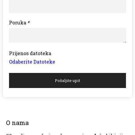
Poruka
*
Prijenos datoteka
Odaberite Datoteke
Pošaljite upit
O nama