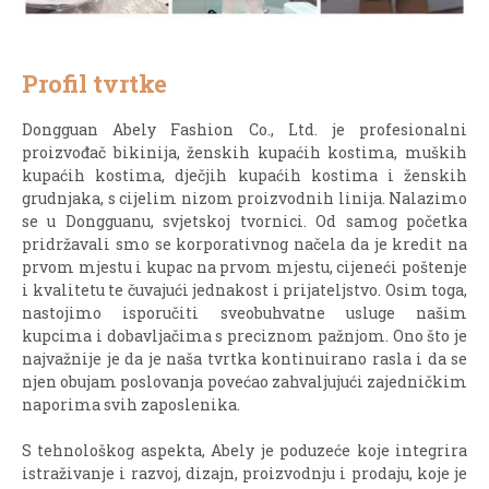
Profil tvrtke
Dongguan Abely Fashion Co., Ltd.
je profesionalni
proizvođač bikinija, ženskih kupaćih kostima, muških
kupaćih kostima, dječjih kupaćih kostima i ženskih
grudnjaka, s cijelim nizom proizvodnih linija. Nalazimo
se u Dongguanu, svjetskoj tvornici. Od samog početka
pridržavali smo se korporativnog načela da je kredit na
prvom mjestu i kupac na prvom mjestu, cijeneći poštenje
i kvalitetu te čuvajući jednakost i prijateljstvo. Osim toga,
nastojimo isporučiti sveobuhvatne usluge našim
kupcima i dobavljačima s preciznom pažnjom. Ono što je
najvažnije je da je naša tvrtka kontinuirano rasla i da se
njen obujam poslovanja povećao zahvaljujući zajedničkim
naporima svih zaposlenika.
S tehnološkog aspekta, Abely je poduzeće koje integrira
istraživanje i razvoj, dizajn, proizvodnju i prodaju, koje je