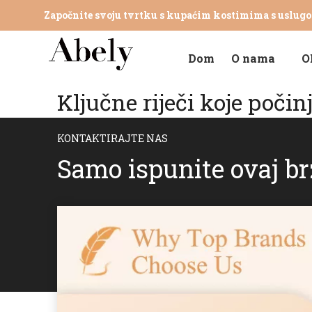
Započnite svoju tvrtku s kupaćim kostimima s uslug
Dom
O nama
O
Ključne riječi koje počin
KONTAKTIRAJTE NAS
Samo ispunite ovaj br