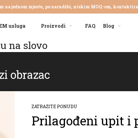
om na jednom mjestu, po narudžbi, niskim MOQ-om, kontaktira
EM usluga
Proizvodi
FAQ
Blog
ju na slovo
zi obrazac
ZATRAŽITE PONUDU
Prilagođeni upit i