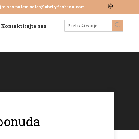
jte nas putem
sales@abelyfashion.com
Kontaktirajte nas
 ponuda