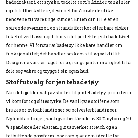
badedrakter i ett stykke, todelte sett, bikinier, tankinier
og utslettbeskyttere, designet for å møte de ulike
behovene til våre unge kunder. Enten din lille er en
spirende svømmer, en strandutforsker eller bare elsker
leketid ved bassenget, har vi det perfekte jentebadetøyet
for henne. Vi forstår at badetøy ikke bare handler om
funksjonalitet; det handler også om stil og selvtillit.
Designene våre er laget for å gi unge jenter mulighet til å
føle seg vakre og trygge i sin egen hud.
Stoffutvalg for jentebadetøy
Når det gjelder valg av stoffer til jentebadetøy, prioriterer
vi komfort og slitestyrke. De vanligste stoffene som
brukes er nylonblandinger og polyesterblandinger.
Nylonblandinger, vanligvis bestående av 80 % nylon og 20
% spandex eller elastan, gir utmerket stretch og en
tettsittende passform, noe som gjør dem ideelle for