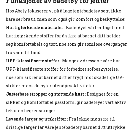
Funksjoner av badetøy for jenter
Hos Abely fokuserer vi på å lage jentebadetøy som ikke
bare ser bra ut, men som også gir komfort og beskyttelse:
Hurtigtørkende materialer
: Badetøyet vårt er laget med
hurtigtørkende stoffer for å sikre at barnet ditt holder
seg komfortabelt og tørt, noe som gir sømløse overganger
fra vann til land.
UPF-klassifiserte stoffer
: Mange av dressene våre har
UPF-klassifiserte stoffer for forbedret solbeskyttelse,
noe som sikrer at barnet ditt er trygt mot skadelige UV-
stråler mens du nyter utendørsaktiviteter.
Justerbare stropper og støttende kutt
: Designet for en
sikker og komfortabel passform, gir badetøyet vårt aktiv
lek uten begrensninger.
Levende farger og utskrifter
: Fra lekne mønstre til
dristige farger lar våre jentebadetøy barnet ditt uttrykke