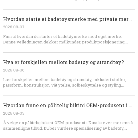
båndet, reimplassering, fôr, polstring, størrelsesgradering, negativ
letthet, symetoder, passformstesting og utvikling av OEM-badetøy.
Hvordan starte et badetøysmerke med private merker
2026 08-07
Finn ut hvordan du starter et badetøymerke med eget merke.
Denne veiledningen dekker målkunder, produktposisjonering,
badetøysstoffer, OEM-produksjon, prøveutvikling,
teknologipakker, priser, emballasje, kvalitetskontroll,
markedsføring og lanseringsplanlegging.
Hva er forskjellen mellom badetøy og strandtøy?
2026 08-06
Lær forskjellen mellom badetøy og strandtøy, inkludert stoffer,
passform, konstruksjon, våt ytelse, solbeskyttelse og styling.
Denne guiden forklarer også hvordan merker kan utvikle
koordinerte bikini-, cover-up-, shorts- og resortwear-kolleksjoner
med en erfaren OEM-produsent.
Hvordan finne en pålitelig bikini OEM-produsent i Kina
2026 08-05
Å velge en pålitelig bikini-OEM-produsent i Kina krever mer enn å
sammenligne tilbud. Du bør vurdere spesialisering av badetøy,
stoffkunnskap, prøvetakingsevne, kvalitetskontrollprosedyrer,