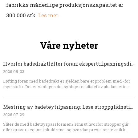
fabrikks månedlige produksjonskapasitet er
300 000 stk.
Les mer...
Våre nyheter
Hvorfor badedraktløfter foran: eksperttilpasningsdiagnose og OEM-løsninger
2026 08-03
Løfting foran med badedrakt er sjelden bare et problem med «for
mye stoff». Det er vanligvis det synlige resultatet av ubalanserte
krefter som involverer frontlengde, kroppskrumning, bystevolum,
stropper, strikk, fôr og stoffgjenvinning. Ved å teste plagget
dynamisk og korrigere mønsteret strukturelt, kan merker oppnå
Mestring av badetøytilpasning: Løse stroppglidnstillingen=min?
bedre komfort, dekning, utseende og produksjonskonsistens. For
utvikling av OEM-badetøy er tidlig teknisk gjennomgang den mest
2026 07-29
effektive måten å forhindre gjentatte prøver og kostbare
Sliter du med badetøyspassformen? Finn ut hvorfor stropper glir
bulkproduksjonskorreksjoner.
eller graver seg inn i skuldrene, og hvordan presisjonsteknikk
løser disse vanlige problemene. Dongguan Abely Fashion Co., Ltd.