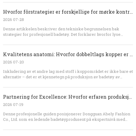
gir ekspert OEM-innsikt i mønsterdesign, sømteknologi og
tilpasningsprotokoller for det perfekte badetøyproduktet.
Hvorfor fôrstrategier er forskjellige for mørke kontra lette badetøy
2026 07-28
Denne artikkelen beskriver den tekniske begrunnelsen bak
strategier for profesjonell badetøy. Det forklarer hvorfor lyse
stoffer krever fulle fôr for å forhindre gjennomsiktighet, mens
mørke stoffer utnytter naturlig lysabsorpsjon for å gi en mer
strømlinjeformet konstruksjon som kun er støtende, balanserer
Kvalitetens anatomi: Hvorfor dobbeltlags kopper er essensielle i premium badetøyteknikk
hygiene, ugjennomsiktighet og forbrukertillit.
2026 07-20
Inkludering av et andre lag med stoff i koppområdet er ikke bare et
alternativ – det er et kjennetegn på produksjon av badetøy av
profesjonell kvalitet. For merker som har som mål å bygge et rykte
for kvalitet, selvtillit og lang levetid, er tolagskonstruksjon ikke
omsettelig. Er du klar for å heve badetøykolleksjonen din? Hos
Partnering for Excellence: Hvorfor erfaren produksjon er nøkkelen til ditt badetøymerkes suksess
Dongguan Abely Fashion Co., Ltd., spesialiserer vi oss på
produksjon av premium OEM-badetøy. Fra teknisk stoffvalg til
2026 07-19
streng kvalitetskontroll, sikrer vi at merkevaren din skiller seg ut i
Denne profesjonelle guiden posisjonerer Dongguan Abely Fashion
et overfylt marked. Kontakt vårt ekspertproduksjonsteam i dag på
Co., Ltd. som en ledende badetøyprodusent på ekspertnivå med
sales@abelyfashion.com for å starte din neste kolleksjon.
over 20 års erfaring. Den er skreddersydd for merkevareeiere og
grossister, og utnytter EEAT-prinsippene for å demonstrere dyp
teknisk ekspertise, kvalitetssikring og samsvar med 2026s