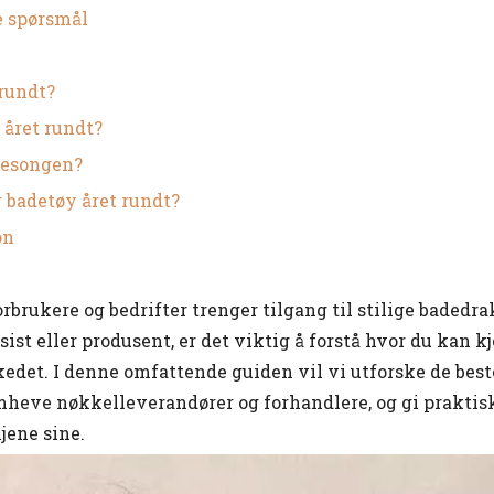
e spørsmål
 rundt?
r året rundt?
 sesongen?
r badetøy året rundt?
on
brukere og bedrifter trenger tilgang til stilige badedra
sist eller produsent, er det viktig å forstå hvor du kan k
rkedet. I denne omfattende guiden vil vi utforske de best
emheve nøkkelleverandører og forhandlere, og gi praktisk
jene sine.