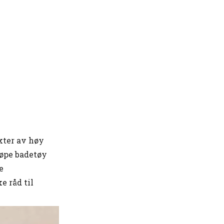
2. Vurder din kroppstype
3. Se etter allsidighet
4. Se etter kvalitet
5. Ikke glem tilbehør
Hvor kan du kjøpe badetøy
året rundt: Ofte stilte
spørsmål
1. Er badetøy tilgjengelig året
rundt?
2. Hvor er det beste stedet å kjøpe
badetøy året rundt?
kter av høy
3. Kan jeg finne badetøy i
jøpe badetøy
forskjellige størrelser året rundt?
e
4. Er det fordeler med å kjøpe
badetøy utenom sesongen?
e råd til
5. Hvordan kan jeg kvalitetssikre
når jeg kjøper badetøy året rundt?
Hvor kan du kjøpe badetøy