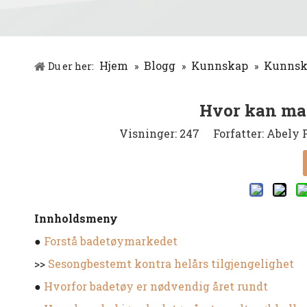
Hjem
Blogg
Kunnskap
Kunnsk
Du er her:
»
»
»
Hvor kan man
Visninger:
247
Forfatter: Abely P
Innholdsmeny
●
Forstå badetøymarkedet
>>
Sesongbestemt kontra helårs tilgjengelighet
●
Hvorfor badetøy er nødvendig året rundt