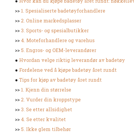
●
Hvor kan du kjøpe badetøy året rundt: nøkkelle
>>
1. Spesialiserte badetøyforhandlere
>>
2. Online markedsplasser
>>
3. Sports- og spesialbutikker
>>
4. Moteforhandlere og varehus
>>
5. Engros- og OEM-leverandører
●
Hvordan velge riktig leverandør av badetøy
●
Fordelene ved å kjøpe badetøy året rundt
●
Tips for kjøp av badetøy året rundt
>>
1. Kjenn din størrelse
>>
2. Vurder din kroppstype
>>
3. Se etter allsidighet
>>
4. Se etter kvalitet
>>
5. Ikke glem tilbehør