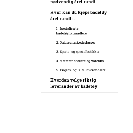
nødvendig året rundt
Hvor kan du kjøpe badetøy
året rundt:
nøkkelleverandører og
1. Spesialiserte
forhandlere
badetøyforhandlere
2. Online markedsplasser
3. Sports- og spesialbutikker
4. Moteforhandlere og varehus
5. Engros- og OEM-leverandører
Hvordan velge riktig
leverandør av badetøy
Fordelene ved å kjøpe
badetøy året rundt
Tips for kjøp av badetøy
året rundt
1. Kjenn din størrelse