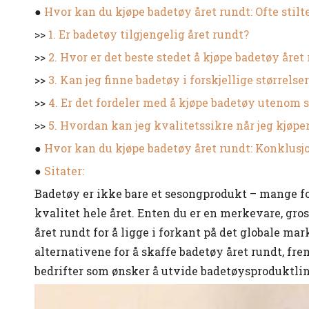
●
Hvor kan du kjøpe badetøy året rundt: Ofte stilt
>>
1. Er badetøy tilgjengelig året rundt?
>>
2. Hvor er det beste stedet å kjøpe badetøy året
>>
3. Kan jeg finne badetøy i forskjellige størrelse
>>
4. Er det fordeler med å kjøpe badetøy utenom
>>
5. Hvordan kan jeg kvalitetssikre når jeg kjøpe
●
Hvor kan du kjøpe badetøy året rundt: Konklusj
●
Sitater:
Badetøy er ikke bare et sesongprodukt – mange for
kvalitet hele året. Enten du er en merkevare, gros
året rundt for å ligge i forkant på det globale ma
alternativene for å skaffe badetøy året rundt, fr
bedrifter som ønsker å utvide badetøysproduktlin