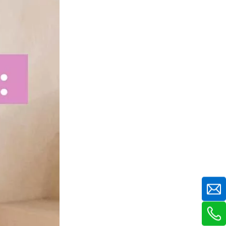
året rundt: Konklusjon
Sitater: