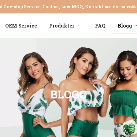
d One-stop Service, Custom, Low MOQ, Kontakt oss via
sales@
OEM Service
Produkter
FAQ
Blogg
BLOGG