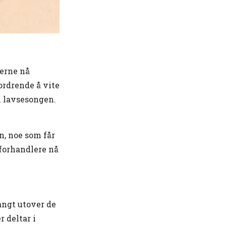
erne nå
fordrende å vite
 i lavsesongen.
n, noe som får
 forhandlere nå
angt utover de
 deltar i