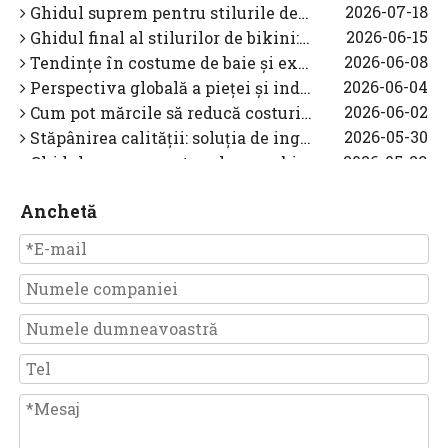
Ghidul suprem pentru stilurile de bikini: informații experți pentru mărcile de costume de baie
2026-06-15
Ghidul final al stilurilor de bikini: tendințe, selecție și informații despre producție pentru 2026
2026-06-08
Tendințe în costume de baie și excelență în producție în 2026
2026-06-04
Perspectiva globală a pieței și industriei de costume de baie în 2026: un ghid strategic pentru mărci
2026-06-02
Cum pot mărcile să reducă costurile de producție, menținând în același timp calitatea în producția de costume de baie
2026-05-30
Stăpânirea calității: soluția de inginerie pentru alunecarea costumelor de baie fără bretele
2026-05-29
Ghidul suprem pentru alegerea bikinilor perfect pentru fiecare formă de corp: Perspective ale experților
2026-04-10
De ce cusătura cu 4 ace și 6 fire este standardul nenegociabil pentru costumele de baie sportive profesionale
2026-04-09
De ce calitatea curelei de bikini poate face sau distruge marca dvs. de costume de baie
Anchetă
2026-04-08
Cum costumele de baie OEM cu patru ace și șase fire rezolvă punctele dureroase din 2026 și măresc profitabilitatea mărcii
2026-04-07
În spatele cusăturilor: cum stăpânim controlul calității în producția de costume de baie de ultimă generație
2026-03-05
Cum să alegi producători de încredere de costume de baie pentru marca ta?
2026-03-03
Producător de costume de baie OEM din China: Cum creăm costume de baie personalizate premium pentru mărci globale
2026-03-02
Cum să alegi un costum de baie pentru copii cu mânecă lungă și acoperire completă pentru vară (UPF 50+, țesături sigure și culori de înaltă vizibilitate) - Un ghid pentru fabrici OEM
2026-08-04
Ghid de fabricație a bikinilor: tehnologia țesăturilor, ingineria de potrivire și controlul calității OEM
2026-08-03
De ce se ridică în față pentru costumul de baie: diagnosticare expertă a potrivirii și soluții OEM
2026-07-29
Stăpânirea montării costumelor de baie: rezolvarea alunecării curelei și săpăturii umerilor
2026-07-28
De ce diferă strategiile de căptușeală pentru costumele de baie întunecate față de cele ușoare