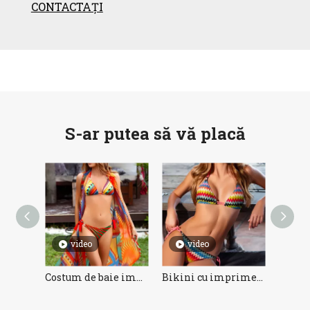
CONTACTAȚI
S-ar putea să vă placă
video
Costum de baie imprimat din trei piese pentru damă
Bikini cu imprimeu Wave
Bikini drăguț Minion