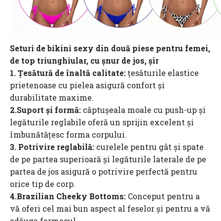
Seturi de bikini sexy din două piese pentru femei,
de top triunghiular, cu șnur de jos, șir
1. Țesătură de înaltă calitate:
țesăturile elastice
prietenoase cu pielea asigură confort și
durabilitate maxime.
2.Suport și formă:
căptușeala moale cu push-up și
legăturile reglabile oferă un sprijin excelent și
îmbunătățesc forma corpului.
3. Potrivire reglabilă:
curelele pentru gât și spate
de pe partea superioară și legăturile laterale de pe
partea de jos asigură o potrivire perfectă pentru
orice tip de corp.
4.Brazilian Cheeky Bottoms:
Conceput pentru a
vă oferi cel mai bun aspect al feselor și pentru a vă
adăuga farmecul.