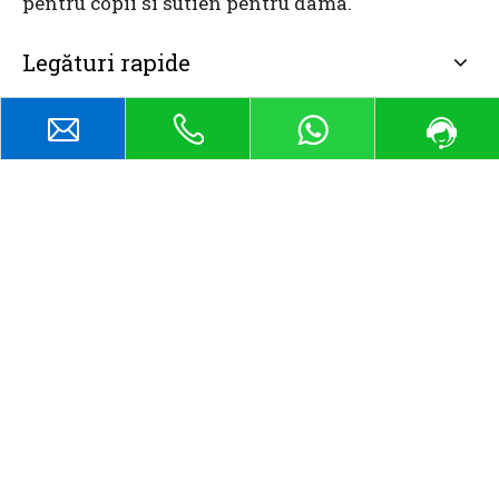
pentru copii si sutien pentru dama.
Legături rapide
Catalog
Contactaţi-ne
sales@abelyfashion.com
E-mail:
Tel/Whatsapp/Wechat: +86- 18122871002
Adăugați: Rm.807, Bldg.D2, Tian'an Digital Town,
Nancheng, Dongguan City, Guangdong Provice, China
Copyright © 2026 Dongguan Abely Fashion Co.,Ltd.
Toate drepturile rezervate.
Politica de
confidențialitate
|
Politica de returnare și
rambursare
|
Termeni și condiții
| Sprijin de către