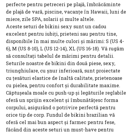
perfecte pentru petreceri pe plajă, îmbrăcăminte
de plajă de vară, piscine, vacanțe în Hawaii, luni de
miere, zile SPA, solarii și multe altele.
Aceste seturi de bikini sexy sunt un cadou
excelent pentru iubiți, prieteni sau pentru tine,
disponibile în mai multe culori și mărimi: S (US 4-
6), M (US 8-10), L (US 12-14), XL (US 16-18). Vă rugăm
să consultați tabelul de mărimi pentru detalii.
Seturile noastre de bikini din două piese, sexy,
triunghiulare, cu șnur inferioară, sunt proiectate
cu țesături elastice de înaltă calitate, prietenoase
cu pielea, pentru confort și durabilitate maxime.
Căptușeala moale cu push-up și legăturile reglabile
oferă un sprijin excelent și îmbunătățesc forma
corpului, asigurând o potrivire perfectă pentru
orice tip de corp. Fundul de bikini brazilian vă
oferă cel mai bun aspect și farmec pentru fese,
făcând din aceste seturi un must-have pentru