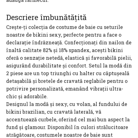
Descriere îmbunătățită
Crește-ți colecția de costume de baie cu seturile
noastre de bikini sexy, perfecte pentru a face o
declarație îndrăzneață. Confecționați din nailon de
înaltă calitate 82% și 18% spandex, acești bikini
oferă o senzație netedă, elastică și favorabilă pielii,
asigurând durabilitate și confort. Setul la modă din
2 piese are un top triunghi cu halter cu căptușeală
detașabilă și bretele de cravată reglabile pentru o
potrivire personalizată, emanând vibrații ultra-
chic și adorabile.
Designul la modă și sexy, cu volan, al fundului de
bikini brazilian, cu cravată laterală, vă
accentuează curbele, oferind cel mai bun aspect la
fund și glamour. Disponibil în culori strălucitoare
atrăgătoare, costumele noastre de baie sunt