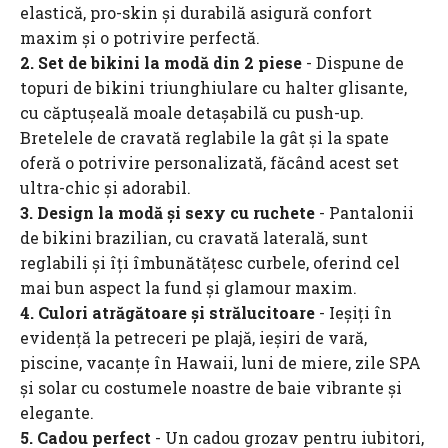
elastică, pro-skin și durabilă asigură confort
maxim și o potrivire perfectă.
2. Set de bikini la modă din 2 piese
- Dispune de
topuri de bikini triunghiulare cu halter glisante,
cu căptușeală moale detașabilă cu push-up.
Bretelele de cravată reglabile la gât și la spate
oferă o potrivire personalizată, făcând acest set
ultra-chic și adorabil.
3. Design la modă și sexy cu ruchete
- Pantalonii
de bikini brazilian, cu cravată laterală, sunt
reglabili și îți îmbunătățesc curbele, oferind cel
mai bun aspect la fund și glamour maxim.
4. Culori atrăgătoare și strălucitoare
- Ieșiți în
evidență la petreceri pe plajă, ieșiri de vară,
piscine, vacanțe în Hawaii, luni de miere, zile SPA
și solar cu costumele noastre de baie vibrante și
elegante.
5. Cadou perfect
- Un cadou grozav pentru iubitori,