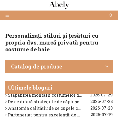
Personalizați stiluri și țesături cu
propria dvs. marcă privată pentru
costume de baie
Catalog de produse
2026-03-02
Cum să alegi un costum de baie pentru copii cu mânecă lungă și acoperire completă pentru vară (UPF 50+, țesături sigure și culori de înaltă vizibilitate) - Un ghid pentru fabrici OEM
2026-08-04
Ghid de fabricație a bikinilor: tehnologia țesăturilor, ingineria de potrivire și controlul calității OEM
2026-08-03
De ce se ridică în față pentru costumul de baie: diagnosticare expertă a potrivirii și soluții OEM
Ultimele bloguri
2026-07-29
Stăpânirea montării costumelor de baie: rezolvarea alunecării curelei și săpăturii umerilor
2026-07-28
De ce diferă strategiile de căptușeală pentru costumele de baie întunecate față de cele ușoare
2026-07-20
Anatomia calității: de ce cupele cu două straturi sunt esențiale în ingineria costumelor de baie premium
2026-07-19
Parteneriat pentru excelență: de ce producția cu experiență este cheia succesului mărcii dvs. de costume de baie
2026-07-18