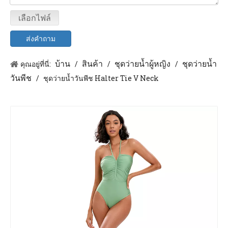
2026-08-03
ทำไมต้องยกชุดว่ายน้ำขึ้นด้านหน้า: การวินิจฉัยความพอดีโดยผู้เชี่ยวชาญและโซลูชัน OEM
เลือกไฟล์
2026-07-29
การเรียนรู้การสวมชุดว่ายน้ำ: แก้ปัญหาการเลื่อนหลุดของสายรัดและการขุดไหล่
28-07-2026
เหตุใดกลยุทธ์ซับในสำหรับชุดว่ายน้ำสีเข้มและสีอ่อนจึงแตกต่างกัน
ส่งคำถาม
2026-07-20
กายวิภาคของคุณภาพ: เหตุใดถ้วยสองชั้นจึงมีความสำคัญในวิศวกรรมชุดว่ายน้ำระดับพรีเมียม
2026-07-19
ความร่วมมือเพื่อความเป็นเลิศ: เหตุใดการผลิตที่มีประสบการณ์จึงเป็นกุญแจสู่ความสำเร็จของแบรนด์ชุดว่ายน้ำของคุณ
บ้าน
สินค้า
ชุดว่ายน้ำผู้หญิง
ชุดว่ายน้ำ
คุณอยู่ที่นี่:
/
/
/
วันพีช
/
ชุดว่ายน้ำวันพีช Halter Tie V Neck