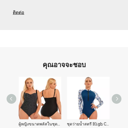
ติดต่อ
คุณอาจจะชอบ
ดพลัส
ผู้หญิงขนาดพลัสในชุดว่ายน้ำ
ชุดว่ายน้ำสตรี High Cut One Piece