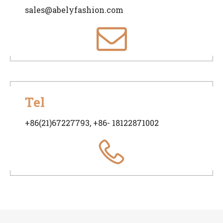
sales@abelyfashion.com
Tel
+86(21)67227793, +86- 18122871002