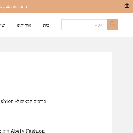
התחל את עסק בגדי הים של
בַּיִת
אודותינו
שירו