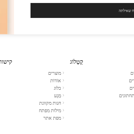
 שאילתה
קָטָלוֹג
קישור
ם
מוצרים
ים
אוֹדוֹת
ים
בלוג
ותחתונים
מַגָע
חנות מקוונת
מילות מפתח
מפת אתר