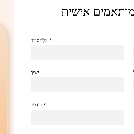
מותאמים אישית
*
אֶלֶקטרוֹנִי
שמך
*
הוֹדָעָה