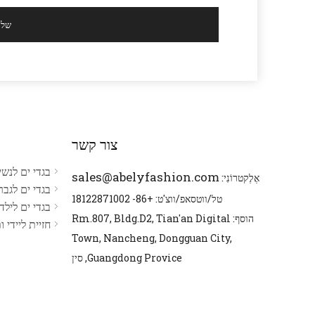
שלח
צור קשר
בגדי ים לנשי
sales@abelyfashion.com
אֶלֶקטרוֹנִי:
בגדי ים לגבר
טל/ווטסאפ/ווצ'ט: +86- 18122871002
בגדי ים לילד
הוסף: Rm.807, Bldg.D2, Tian'an Digital
חזיית ליידי 
Town, Nancheng, Dongguan City,
Guangdong Provice, סין