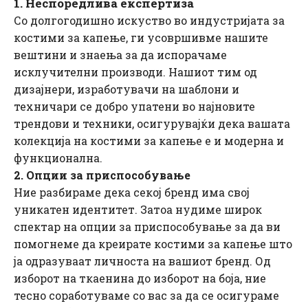
1. Неспоредлива експертиза
Со долгогодишно искуство во индустријата за
костими за капење, ги усовршивме нашите
вештини и знаења за да испорачаме
исклучителни производи. Нашиот тим од
дизајнери, изработувачи на шаблони и
техничари се добро упатени во најновите
трендови и техники, осигурувајќи дека вашата
колекција на костими за капење е и модерна и
функционална.
2. Опции за приспособување
Ние разбираме дека секој бренд има свој
уникатен идентитет. Затоа нудиме широк
спектар на опции за приспособување за да ви
помогнеме да креирате костими за капење што
ја одразуваат личноста на вашиот бренд. Од
изборот на ткаенина до изборот на боја, ние
тесно соработуваме со вас за да се осигураме