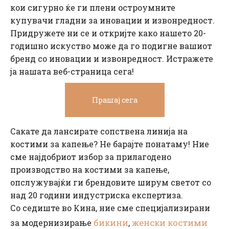
кои сигурно ќе ги плени остроумните
купувачи гладни за иновации и извонредност.
Придружете ни се и откријте како нашето 20-
годишно искуство може да го подигне вашиот
бренд со иновации и извонредност. Истражете
ја нашата веб-страница сега!
Прашај сега
Сакате да лансирате сопствена линија на
костими за капење? Не барајте понатаму! Ние
сме најдобриот избор за прилагодено
производство на костими за капење,
опслужувајќи ги брендовите ширум светот со
над 20 години индустриска експертиза.
Со седиште во Кина, ние сме специјализирани
бикини
женски костими
за модернизирање
,