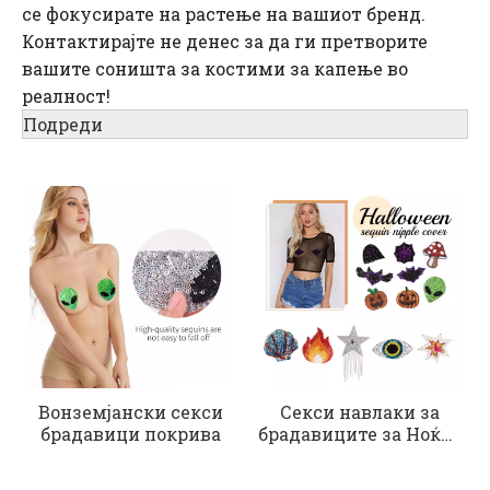
се фокусирате на растење на вашиот бренд.
Контактирајте не денес за да ги претворите
вашите соништа за костими за капење во
реалност!
Подреди
Вонземјански секси
Секси навлаки за
брадавици покрива
брадавиците за Ноќта
на вештерките