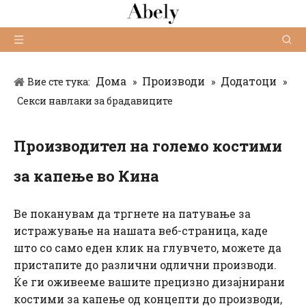
Дома
Производи
Додатоци
Вие сте тука:
»
»
»
Секси навлаки за брадавиците
Производител на големо костими
за капење во Кина
Ве поканувам да тргнете на патување за
истражување на нашата веб-страница, каде
што со само еден клик на глувчето, можете да
пристапите до различни одлични производи.
Ќе ги оживееме вашите прецизно дизајнирани
костими за капење од концепти до производи,