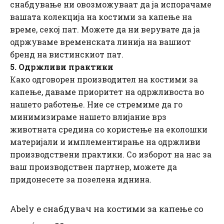
снабдување ни овозможуваат да ја испорачаме
вашата колекција на костими за капење на
време, секој пат. Можете да ни верувате да ја
одржуваме временската линија на вашиот
бренд на вистинскиот пат.
5. Одржливи практики
Како одговорен производител на костими за
капење, даваме приоритет на одржливоста во
нашето работење. Ние се стремиме да го
минимизираме нашето влијание врз
животната средина со користење на еколошки
материјали и имплементирање на одржливи
производствени практики. Со изборот на нас за
ваш производствен партнер, можете да
придонесете за позелена иднина.
Abely е снабдувач на костими за капење со