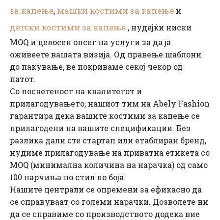
за капење
машки костими за капење
,
и
детски костими за капење
, нудејќи ниски
MOQ и целосен опсег на услуги за да ја
оживеете вашата визија. Од правење шаблони
до пакување, ве покриваме секој чекор од
патот.
Со посветеност на квалитетот и
прилагодувањето, нашиот тим на Abely Fashion
гарантира дека вашите костими за капење се
прилагодени на вашите спецификации. Без
разлика дали сте стартап или етаблиран бренд,
нудиме прилагодување на приватна етикета со
MOQ (минимална количина на нарачка) од само
100 парчиња по стил по боја.
Нашите централи се опремени за ефикасно да
се справуваат со големи нарачки. Дозволете ни
да се справиме со производството додека вие