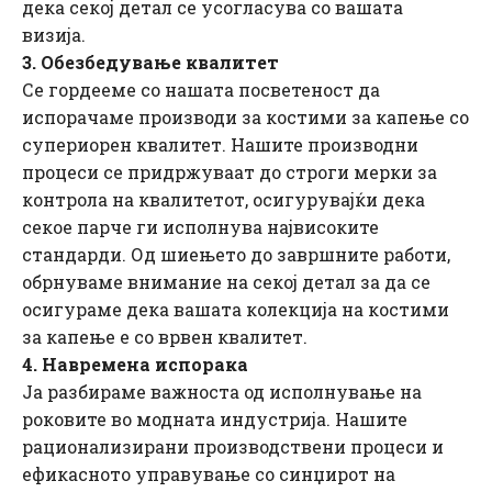
дека секој детал се усогласува со вашата
визија.
3. Обезбедување квалитет
Се гордееме со нашата посветеност да
испорачаме производи за костими за капење со
супериорен квалитет. Нашите производни
процеси се придржуваат до строги мерки за
контрола на квалитетот, осигурувајќи дека
секое парче ги исполнува највисоките
стандарди. Од шиењето до завршните работи,
обрнуваме внимание на секој детал за да се
осигураме дека вашата колекција на костими
за капење е со врвен квалитет.
4. Навремена испорака
Ја разбираме важноста од исполнување на
роковите во модната индустрија. Нашите
рационализирани производствени процеси и
ефикасното управување со синџирот на