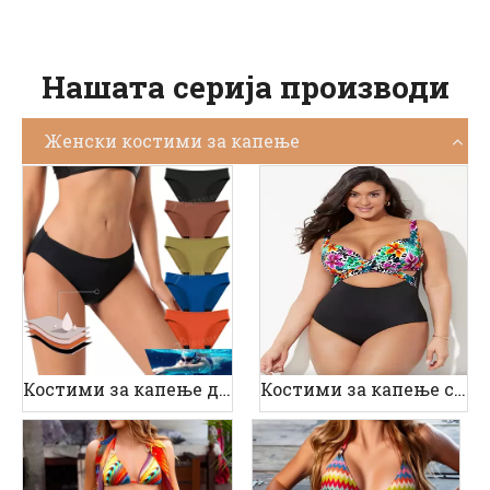
Нашата серија производи
Женски костими за капење
Костими за капење доказ за периоди
Костими за капење со поголема големина