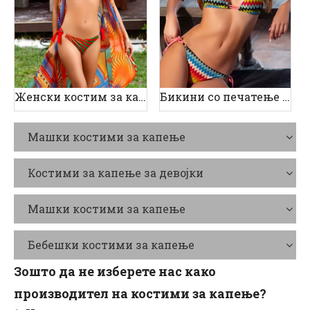
Женски костим за капење со печатење
Бикини со печатење со бранови
Машки костими за капење
Костими за капење за девојки
Машки костими за капење
Бебешки костими за капење
Зошто да не изберете нас како
производител на костими за капење?