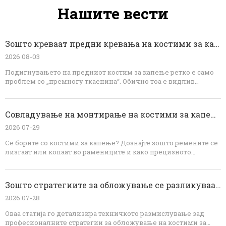
Нашите вести
Зошто креваат предни кревања на костими за капење: Дијагноза на стручно вклопување и решенија за OEM
2026 08-03
Подигнувањето на предниот костим за капење ретко е само
проблем со „премногу ткаенина“. Обично тоа е видлив
резултат на неурамнотежени сили кои вклучуваат должина
на предната страна, искривување на телото, волумен на
бистата, ремени, еластичност, поставата и обновување на
Совладување на монтирање на костими за капење: решавање на лизгање на ременот и копање на рамената
ткаенината. Со динамично тестирање на облеката и
структурно корегирање на моделот, брендовите можат да
2026 07-29
постигнат подобра удобност, покриеност, изглед и
Се борите со костими за капење? Дознајте зошто ремените се
конзистентност на производството. За развој на костими за
лизгаат или копаат во рамениците и како прецизното
капење OEM, раниот технички преглед е најефикасниот
инженерство ги решава овие вообичаени проблеми.
начин да се спречат повторените примероци и скапите
Dongguan Abely Fashion Co., Ltd. обезбедува експертски OEM
корекции на големото производство.
увид во дизајнот на шаблоните, технологијата на шевовите и
Зошто стратегиите за обложување се разликуваат за темни наспроти светли костими за капење
протоколите за монтирање за совршен производ за костими
за капење.
2026 07-28
Оваа статија го детализира техничкото размислување зад
професионалните стратегии за обложување на костими за