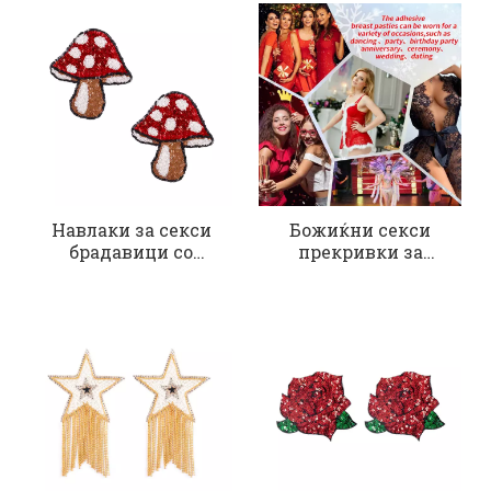
Навлаки за секси
Божиќни секси
брадавици со
прекривки за
печурки
брадавиците