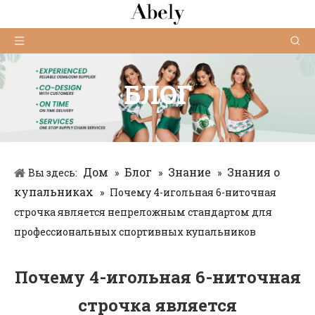
БЛОГ
Дом
Блог
Знание
Знания о
Вы здесь:
»
»
»
купальниках
»
Почему 4-игольная 6-ниточная
строчка является непреложным стандартом для
профессиональных спортивных купальников
Почему 4-игольная 6-ниточная
строчка является