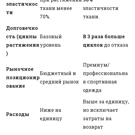
эластичнос
ткани менее
эластичности
ти
70%.
ткани.
Долговечно
сть (циклы
Базовый
В 3 раза больше
растяжения
уровень
циклов
до отказа
)
Премиум/
Рыночное
Бюджетный и
профессиональна
позиционир
средний рынок
я спортивная
ование
одежда
Выше за единицу,
Ниже на
но исключает
Расходы
единицу
затраты на
возврат