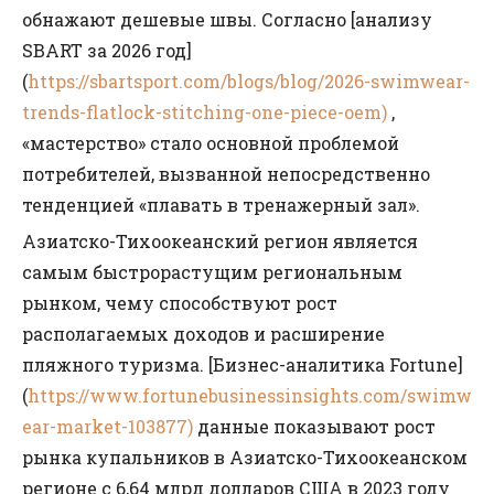
обнажают дешевые швы. Согласно [анализу
SBART за 2026 год]
(
https://sbartsport.com/blogs/blog/2026-swimwear-
trends-flatlock-stitching-one-piece-oem)
,
«мастерство» стало основной проблемой
потребителей, вызванной непосредственно
тенденцией «плавать в тренажерный зал».
Азиатско-Тихоокеанский регион является
самым быстрорастущим региональным
рынком, чему способствуют рост
располагаемых доходов и расширение
пляжного туризма. [Бизнес-аналитика Fortune]
(
https://www.fortunebusinessinsights.com/swimw
ear-market-103877)
данные показывают рост
рынка купальников в Азиатско-Тихоокеанском
регионе с 6,64 млрд долларов США в 2023 году