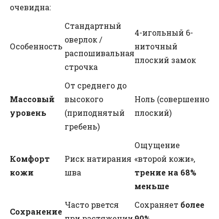
очевидна:
Стандартный
4-игольный 6-
оверлок /
Особенность
ниточный
распошивальная
плоский замок
строчка
От среднего до
Массовый
высокого
Ноль (совершенно
уровень
(приподнятый
плоский)
гребень)
Ощущение
Комфорт
Риск натирания
«второй кожи»,
кожи
шва
трение на 68%
меньше
Часто рвется
Сохраняет
более
Сохранение
при растяжении
90%