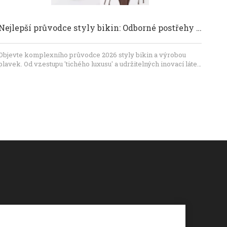
Nejlepší průvodce styly bikin: Odborné postřehy pro značky plavek
Objevte komplexního průvodce 2026 styly bikin a výrobou
plavek. Od vzestupu 'tichého luxusu' a udržitelných inovací látek
až po odborné tipy na oblékání pro každý tvar těla, tento
průvodce umožňuje značkám vytvářet vysoce kvalitní kolekce
vedoucí na trhu. Zjistěte, proč je přesnost v technologických
balíčcích a získávání materiálů – partnerství s odborníky, jako
je Dongguan Abely Fashion Co., Ltd. – tajemstvím úspěchu
plavek.