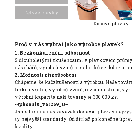
Dětské plavky
Dobové plavky
Proč si nás vybrat jako výrobce plavek?
1. Bezkonkurenční odbornost
S dlouholetými zkušenostmi v plavkovém průmysl
návrhářů, výrobců vzorů a techniků se dobře orien
2. Možnosti přizpůsobení
Chápeme, že kažzkušeností s výrobou. Naše továr
linkou včetně výrobců vzorů, řezacích strojů, vý
výrobní kapacita naší továrny je 300 000 ks.
~!phoenix_var259_1!~
Jsme hrdí na náš závazek dodávat plavky nejvyšší 
ty nejvyšší standardy. Od šití až po konečné úpr
kvality.