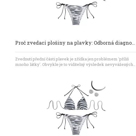
Proč zvedací plošiny na plavky: Odborná diagnostika a OEM řešení
Zvednutí přední části plavek je zřídka jen problémem 'příliš
mnoho látky'. Obvykle je to viditelný výsledek nevyvážených
sil zahrnujících délku přední části, zakřivení těla, objem poprsí,
popruhy, elastické prvky, podšívku a obnovu tkaniny.
Dynamickým testováním oděvu a strukturální korekcí vzoru
mohou značky dosáhnout lepšího pohodlí, krytí, vzhledu a
konzistence výroby. Pro vývoj OEM plavek je včasná technick
kontrola nejúčinnějším způsobem, jak zabránit opakovaným
vzorkům a nákladným opravám hromadné výroby.