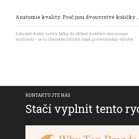
Anatomie kvality: Proč jsou dvouvrstvé košíčky zásadní v konstrukci prémiových plavek
Zahrnutí druhé vrstvy látky do oblasti košíčků není pouze
možností – je to charakteristický znak profesionální výroby
plavek. Pro značky, které si chtějí vybudovat pověst kvality,
spolehlivosti a dlouhé životnosti, je dvouvrstvá konstrukce
nesmlouvavá. Jste připraveni pozvednout svou sbírku plavek?
V Dongguan Abely Fashion Co., Ltd. se specializujeme na
výrobu prémiových OEM plavek. Od výběru technických látek
až po přísnou kontrolu kvality zajistíme, aby vaše značka
vynikla na přeplněném trhu. Kontaktujte náš odborný produkčn
tým ještě dnes na adrese sales@abelyfashion.com a začněte s
vaší další sbírkou.
KONTAKTUJTE NÁS
Stačí vyplnit tento r