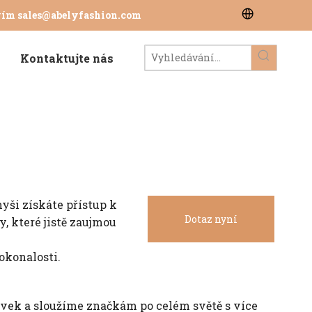
tvím
sales@abelyfashion.com
Kontaktujte nás
ši získáte přístup k
Dotaz nyní
, které jistě zaujmou
okonalosti.
avek a sloužíme značkám po celém světě s více