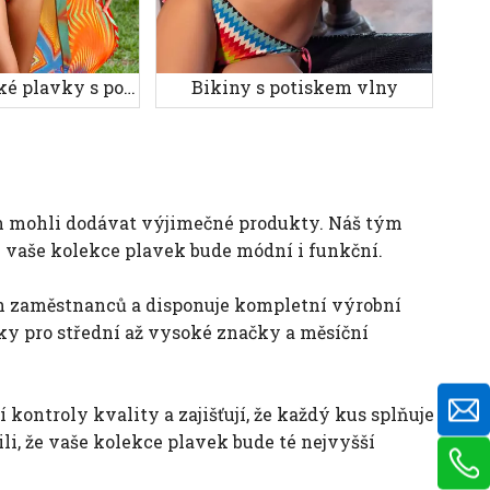
Třídílné dámské plavky s potiskem
Bikiny s potiskem vlny
m mohli dodávat výjimečné produkty. Náš tým
že vaše kolekce plavek bude módní i funkční.
ch zaměstnanců a disponuje kompletní výrobní
ky pro střední až vysoké značky a měsíční
kontroly kvality a zajišťují, že každý kus splňuje
li, že vaše kolekce plavek bude té nejvyšší