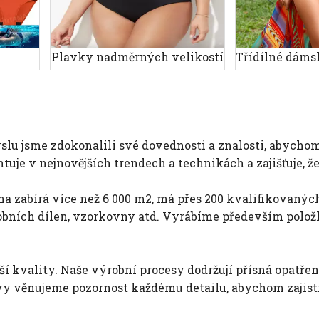
Plavky nadměrných velikostí
u jsme zdokonalili své dovednosti a znalosti, abycho
tuje v nejnovějších trendech a technikách a zajišťuje, 
na zabírá více než 6 000 m2, má přes 200 kvalifikovaný
robních dílen, vzorkovny atd. Vyrábíme především polož
kvality. Naše výrobní procesy dodržují přísná opatření 
avy věnujeme pozornost každému detailu, abychom zajisti