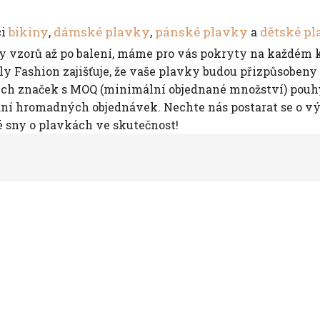
bikiny
dámské plavky
pánské plavky
dětské p
ci
,
,
a
rby vzorů až po balení, máme pro vás pokryty na každém 
 Fashion zajišťuje, že vaše plavky budou přizpůsobeny v
ch značek s MOQ (minimální objednané množství) pouhýc
ní hromadných objednávek. Nechte nás postarat se o výr
é sny o plavkách ve skutečnost!