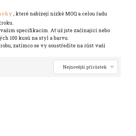
lavky
, které nabízejí nízké MOQ a celou řadu
kroku.
ašim specifikacím. Ať už jste začínající nebo
h 100 kusů na styl a barvu.
obu, zatímco se vy soustředíte na růst vaší
Nejnovější přírůstek