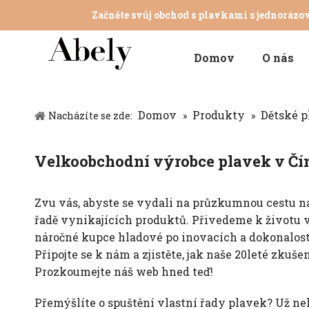
Začněte svůj obchod s plavkami s jednorázo
Domov
O nás
Domov
Produkty
Dětské 
Nacházíte se zde:
»
»
Velkoobchodní výrobce plavek v Čí
Zvu vás, abyste se vydali na průzkumnou cestu 
řadě vynikajících produktů. Přivedeme k životu v
náročné kupce hladové po inovacích a dokonalost
Připojte se k nám a zjistěte, jak naše 20leté zku
Prozkoumejte náš web hned teď!
Přemýšlíte o spuštění vlastní řady plavek? Už n