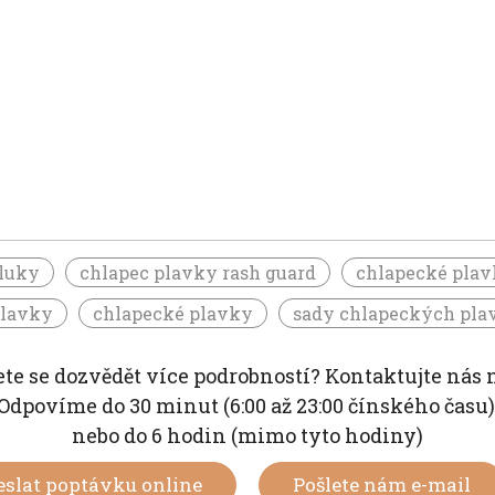
kluky
chlapec plavky rash guard
chlapecké pla
plavky
chlapecké plavky
sady chlapeckých pla
te se dozvědět více podrobností? Kontaktujte nás 
Odpovíme do 30 minut (6:00 až 23:00 čínského času
nebo do 6 hodin (mimo tyto hodiny)
eslat poptávku online
Pošlete nám e-mail