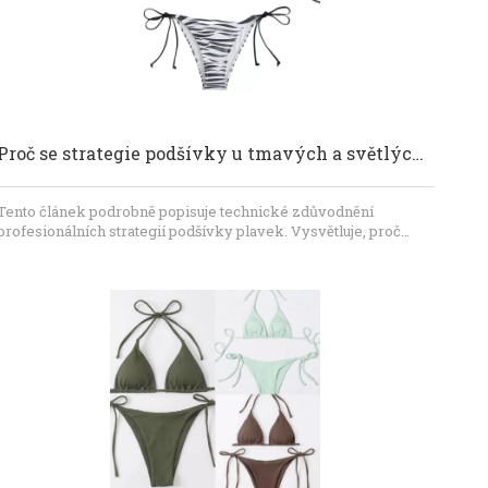
Proč se strategie podšívky u tmavých a světlých plavek liší
Tento článek podrobně popisuje technické zdůvodnění
profesionálních strategií podšívky plavek. Vysvětluje, proč
látky světlých barev vyžadují plné podšívky, aby se zabránilo
průhlednosti, zatímco látky tmavých barev využívají
přirozenou absorpci světla, aby umožnily efektivnější
konstrukci pouze s klíny, čímž vyvažují hygienu, neprůhlednost
a důvěru spotřebitelů.