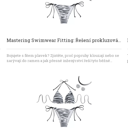
Mastering Swimwear Fitting: Řešení prokluzování popruhu a zakopávání ramen
Bojujete s fitem plavek? Zjistěte, proč popruhy klouzají nebo se
zarývají do ramen a jak přesné inženýrství řeší tyto běžné
problémy. Dongguan Abely Fashion Co., Ltd. poskytuje odborný
pohled na OEM design, technologii švů a montážní protokoly
pro dokonalé plavky.
á