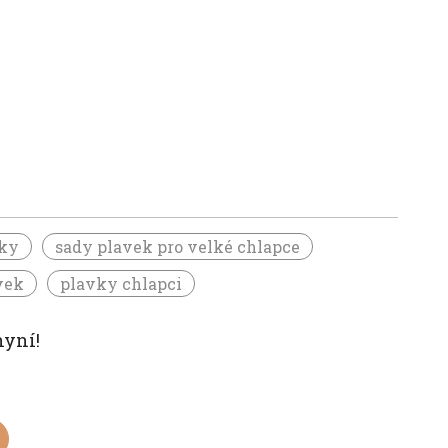
vky
sady plavek pro velké chlapce
vek
plavky chlapci
nyní!
)