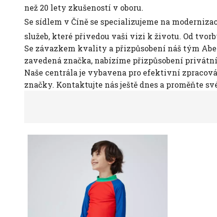
než 20 lety zkušeností v oboru.
Se sídlem v Číně se specializujeme na moderniza
služeb, které přivedou vaši vizi k životu. Od tvo
Se závazkem kvality a přizpůsobení náš tým Abely
zavedená značka, nabízíme přizpůsobení privátní
Naše centrála je vybavena pro efektivní zpracová
značky. Kontaktujte nás ještě dnes a proměňte sv