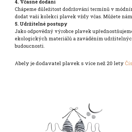
4. Včasné dodání
Chápeme důležitost dodržování termínů v módním
dodat vaši kolekci plavek vždy včas. Můžete nám 
5. Udržitelné postupy
Jako odpovědný výrobce plavek upřednostňujeme 
ekologických materiálů a zaváděním udržitelných
budoucnosti.
Abely je dodavatel plavek s více než 20 lety
Čís