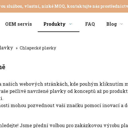
vou službou, vlastní, nízké MOQ, kontaktujte nás prostřednic
OEM servis
Produkty
FAQ
Blog
plavky
»
Chlapecké plavky
ně
na našich webových stránkách, kde pouhým kliknutím my
aše pečlivě navržené plavky od konceptů až po produkty
i.
šenosti mohou pozvednout vaši značku pomocí inovací a d
ehledejte! Jsme přední volbou pro zakázkovou výrobu pl