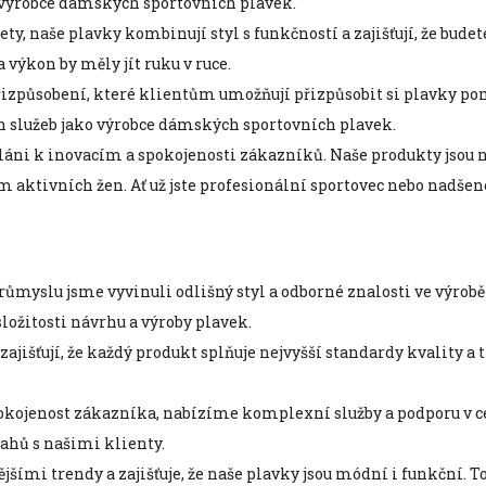
 výrobce dámských sportovních plavek.
ety, naše plavky kombinují styl s funkčností a zajišťují, že bud
výkon by měly jít ruku v ruce.
způsobení, které klientům umožňují přizpůsobit si plavky pomoc
ch služeb jako výrobce dámských sportovních plavek.
ni k inovacím a spokojenosti zákazníků. Naše produkty jsou ne
m aktivních žen. Ať už jste profesionální sportovec nebo nadše
růmyslu jsme vyvinuli odlišný styl a odborné znalosti ve výro
ložitosti návrhu a výroby plavek.
 zajišťují, že každý produkt splňuje nejvyšší standardy kvality a
okojenost zákazníka, nabízíme komplexní služby a podporu v 
ahů s našimi klienty.
jšími trendy a zajišťuje, že naše plavky jsou módní i funkční. T