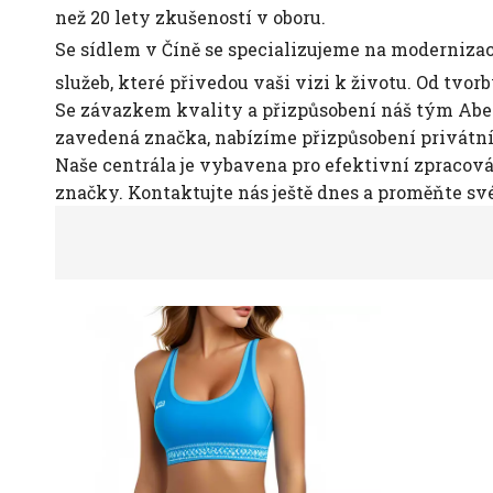
než 20 lety zkušeností v oboru.
Se sídlem v Číně se specializujeme na moderniza
služeb, které přivedou vaši vizi k životu. Od tvo
Se závazkem kvality a přizpůsobení náš tým Abely
zavedená značka, nabízíme přizpůsobení privátní
Naše centrála je vybavena pro efektivní zpracová
značky. Kontaktujte nás ještě dnes a proměňte sv