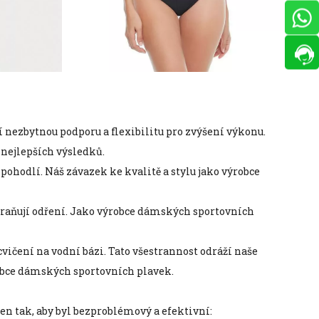
í nezbytnou podporu a flexibilitu pro zvýšení výkonu.
nejlepších výsledků.
é pohodlí. Náš závazek ke kvalitě a stylu jako výrobce
zabraňují odření. Jako výrobce dámských sportovních
 cvičení na vodní bázi. Tato všestrannost odráží naše
ýrobce dámských sportovních plavek.
en tak, aby byl bezproblémový a efektivní: