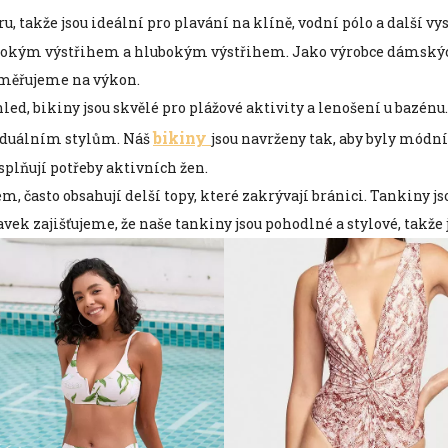
ru, takže jsou ideální pro plavání na klíně, vodní pólo a další v
ysokým výstřihem a hlubokým výstřihem. Jako výrobce dámských 
aměřujeme na výkon.
vzhled, bikiny jsou skvělé pro plážové aktivity a lenošení u bazén
bikiny
viduálním stylům. Náš
jsou navrženy tak, aby byly módní
plňují potřeby aktivních žen.
, často obsahují delší topy, které zakrývají bránici. Tankiny jso
k zajišťujeme, že naše tankiny jsou pohodlné a stylové, takže 