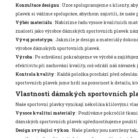
Konzultace designu
: Úzce spolupracujeme s klienty, ab
plavek si vážíme spolupráce, abychom zajistili, že naše
Výběr materiálu
: Nabízíme řadu vysoce kvalitních mater
znalosti jako výrobce dámských sportovních plavek nám 
Vývoj prototypu
: Jakmile je design a materiály dokonč
výrobce dámských sportovních plavek.
Výroba
: Po schválení pokračujeme ve výrobě a zajišťuj
efektivitu při zachování kvality, což odráží náš závaz
Kontrola kvality
: Každá položka prochází před odeslání
sportovních plavek jsme hrdí na pozornost k detailu, kt
Vlastnosti dámských sportovních pl
Naše sportovní plavky vynikají několika klíčovými vla
Vysoce kvalitní materiály
: Používáme pokročilé tkanin
dámských sportovních plavek upřednostňujeme použití m
Design zvyšující výkon
: Naše plavky jsou navrženy tak