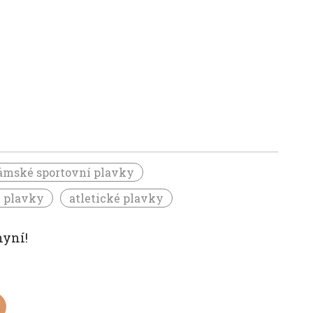
ámské sportovní plavky
í plavky
atletické plavky
nyní!
)