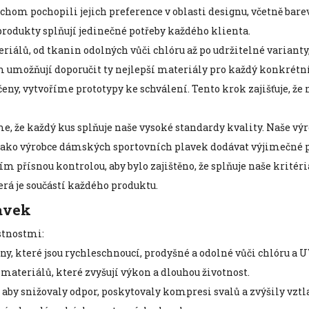
ychom pochopili jejich preference v oblasti designu, včetně bar
 produkty splňují jedinečné potřeby každého klienta.
iálů, od tkanin odolných vůči chlóru až po udržitelné varianty,
umožňují doporučit ty nejlepší materiály pro každý konkrétní 
eny, vytvoříme prototypy ke schválení. Tento krok zajišťuje, že
eme, že každý kus splňuje naše vysoké standardy kvality. Naše v
ek jako výrobce dámských sportovních plavek dodávat výjimečné 
m přísnou kontrolou, aby bylo zajištěno, že splňuje naše kritér
erá je součástí každého produktu.
avek
stnostmi:
y, které jsou rychleschnoucí, prodyšné a odolné vůči chlóru a UV 
ateriálů, které zvyšují výkon a dlouhou životnost.
, aby snižovaly odpor, poskytovaly kompresi svalů a zvýšily vztl