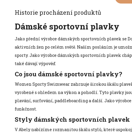
Historie procházení produktů
Dámské sportovní plavky
Jako přední výrobce dámských sportovních plavek se Don
aktivních žen po celém světě. Naším posláním je umožnit ž
sporty. Jako výrobce dámských sportovních plavek chápe
také dávají výpověď.
Co jsou dámské sportovní plavky?
Women Sporty Swimwear zahrnuje širokou škálu plavek na
vyrobené s ohledem na výkon a pohodlí. Tyto plavky jsou n
plavání, surfování, paddleboarding a další. Jako výrobc
funkčnost.
Styly dámských sportovních plavek
V Abely nabízíme rozmanitou škálu stylů, které uspokojí