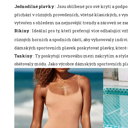
Jednodílné plavky
: Jsou oblíbené pro své krytí a podpo
přichází v různých provedeních, včetně klasických, s v
vytvořen s ohledem na nejnovější trendy a zároveň se z
Bikiny
: Ideální pro ty, kteří preferují více odhalující 
různých horních a spodních částí, aby vyhovovaly indi
dámských sportovních plavek poskytovat plavky, které s
Tankiny
: Ty poskytují rovnováhu mezi zakrytím a stylem
obětovaly módu. Jako výrobce dámských sportovních plave