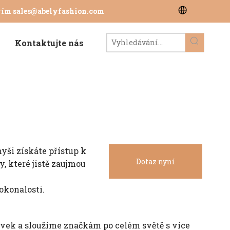
tvím
sales@abelyfashion.com
Kontaktujte nás
ši získáte přístup k
Dotaz nyní
, které jistě zaujmou
okonalosti.
avek a sloužíme značkám po celém světě s více