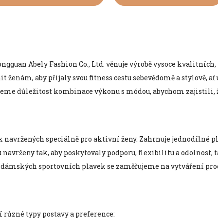
gguan Abely Fashion Co., Ltd. věnuje výrobě vysoce kvalitních,
enám, aby přijaly svou fitness cestu sebevědomě a stylově, ať už
me důležitost kombinace výkonu s módou, abychom zajistili, že
vržených speciálně pro aktivní ženy. Zahrnuje jednodílné plav
avrženy tak, aby poskytovaly podporu, flexibilitu a odolnost, ta
e dámských sportovních plavek se zaměřujeme na vytváření produk
 různé typy postavy a preference: