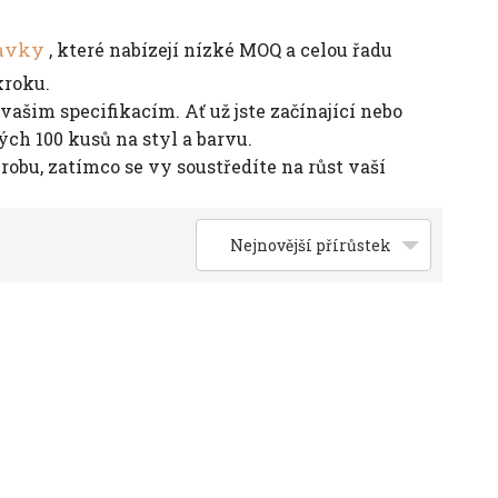
lavky
, které nabízejí nízké MOQ a celou řadu
kroku.
ašim specifikacím. Ať už jste začínající nebo
h 100 kusů na styl a barvu.
obu, zatímco se vy soustředíte na růst vaší
Nejnovější přírůstek