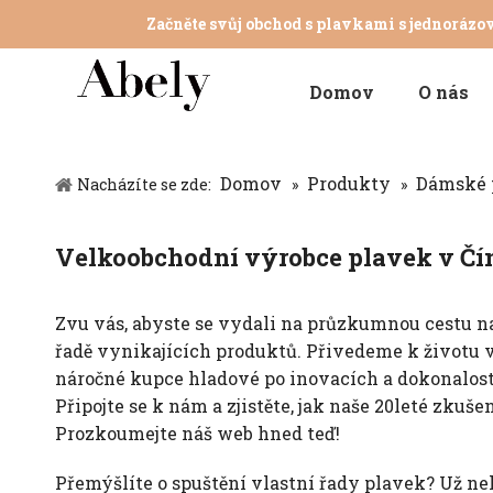
Začněte svůj obchod s plavkami s jednorázo
Domov
O nás
Domov
Produkty
Dámské 
Nacházíte se zde:
»
»
Velkoobchodní výrobce plavek v Čí
Zvu vás, abyste se vydali na průzkumnou cestu 
řadě vynikajících produktů. Přivedeme k životu v
náročné kupce hladové po inovacích a dokonalost
Připojte se k nám a zjistěte, jak naše 20leté zku
Prozkoumejte náš web hned teď!
Přemýšlíte o spuštění vlastní řady plavek? Už n