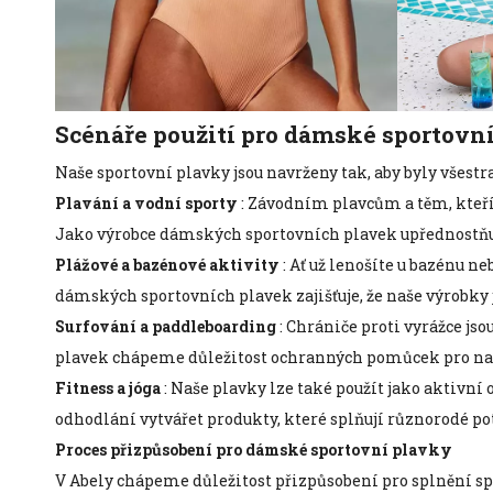
Scénáře použití pro dámské sportovn
Naše sportovní plavky jsou navrženy tak, aby byly všestr
Plavání a vodní sporty
: Závodním plavcům a těm, kteří 
Jako výrobce dámských sportovních plavek upřednostňuj
Plážové a bazénové aktivity
: Ať už lenošíte u bazénu n
dámských sportovních plavek zajišťuje, že naše výrobky j
Surfování a paddleboarding
: Chrániče proti vyrážce js
plavek chápeme důležitost ochranných pomůcek pro nad
Fitness a jóga
: Naše plavky lze také použít jako aktivní 
odhodlání vytvářet produkty, které splňují různorodé po
Proces přizpůsobení pro dámské sportovní plavky
V Abely chápeme důležitost přizpůsobení pro splnění spe