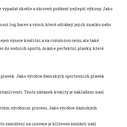
ete vypadat skvěle a zároveň podávat nejlepší výkony. Jako
í log, barev a vzorů, které odrážejí jejich značku nebo
jen vysoce kvalitní a za rozumnou cenu, ale také
nec do vodních sportů, máme perfektní plavky, které
bě plavek. Jako výrobce dámských sportovních plavek
 trvanlivosti. Tento závazek kvality je základem naší
celém výrobním procesu. Jako výrobce dámských
oto zaměření na inovace je klíčovou součástí naší