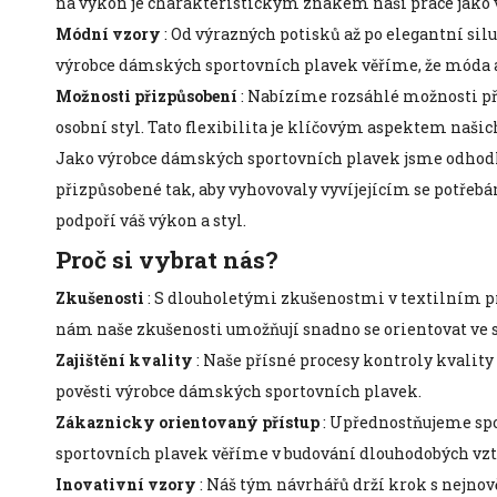
na výkon je charakteristickým znakem naší práce jako
Módní vzory
: Od výrazných potisků až po elegantní silu
výrobce dámských sportovních plavek věříme, že móda a 
Možnosti přizpůsobení
: Nabízíme rozsáhlé možnosti při
osobní styl. Tato flexibilita je klíčovým aspektem naši
Jako výrobce dámských sportovních plavek jsme odhodlá
přizpůsobené tak, aby vyhovovaly vyvíjejícím se potřebá
podpoří váš výkon a styl.
Proč si vybrat nás?
Zkušenosti
: S dlouholetými zkušenostmi v textilním p
nám naše zkušenosti umožňují snadno se orientovat ve s
Zajištění kvality
: Naše přísné procesy kontroly kvality
pověsti výrobce dámských sportovních plavek.
Zákaznicky orientovaný přístup
: Upřednostňujeme sp
sportovních plavek věříme v budování dlouhodobých vzt
Inovativní vzory
: Náš tým návrhářů drží krok s nejnově