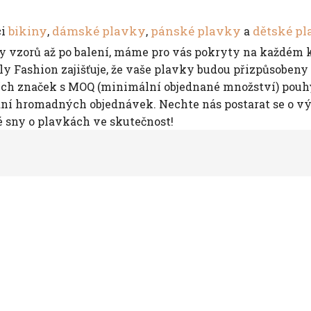
bikiny
dámské plavky
pánské plavky
dětské p
ci
,
,
a
rby vzorů až po balení, máme pro vás pokryty na každém 
 Fashion zajišťuje, že vaše plavky budou přizpůsobeny v
ch značek s MOQ (minimální objednané množství) pouhýc
ní hromadných objednávek. Nechte nás postarat se o výr
é sny o plavkách ve skutečnost!