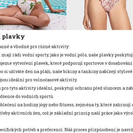
í plavky
anné a vhodné pro různé aktivity:
mají rádi vodní sporty, jako je vodní pólo, naše plavky poskytuj
eme vytvoření plavek, které podporují sportovce v dosahování 
ebo si užíváte den na pláži, naše bikiny a tankiny nabízejí stylov
sou ideální pro volnočasové aktivity.
ou pro tyto aktivity ideální, poskytují ochranu před sluncem a 
šence do vodních sportů.
oblečení na hodiny jógy nebo fitness, zejména ty, které zahrnují
třeby aktivních žen, což je základní princip naší práce jako v
cifických potřeb a preferencí. Náš proces přizpůsobení je navrž