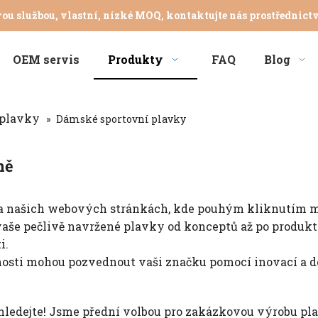
vou službou, vlastní, nízké MOQ, kontaktujte nás prostřednic
OEM servis
Produkty
FAQ
Blog
plavky
»
Dámské sportovní plavky
ně
na našich webových stránkách, kde pouhým kliknutím my
aše pečlivě navržené plavky od konceptů až po produkty
i.
šenosti mohou pozvednout vaši značku pomocí inovací a d
ehledejte! Jsme přední volbou pro zakázkovou výrobu pl