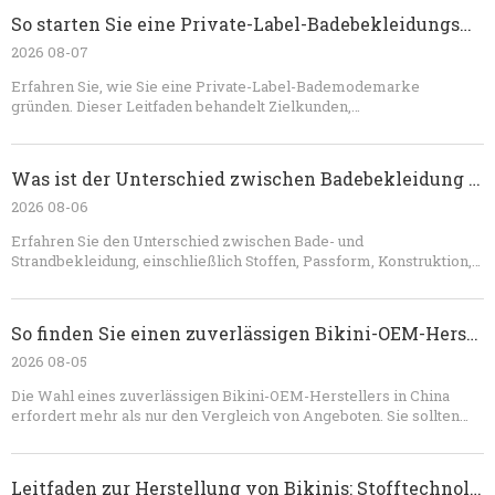
So starten Sie eine Private-Label-Badebekleidungsmarke
2026 08-07
Erfahren Sie, wie Sie eine Private-Label-Bademodemarke
gründen. Dieser Leitfaden behandelt Zielkunden,
Produktpositionierung, Badebekleidungsstoffe, OEM-Fertigung,
Musterentwicklung, Technologiepakete, Preisgestaltung,
Verpackung, Qualitätskontrolle, Marketing und
Was ist der Unterschied zwischen Badebekleidung und Strandbekleidung?
Markteinführungsplanung.
2026 08-06
Erfahren Sie den Unterschied zwischen Bade- und
Strandbekleidung, einschließlich Stoffen, Passform, Konstruktion,
Nassleistung, Sonnenschutz und Styling. In diesem Leitfaden wird
außerdem erläutert, wie Marken mit einem erfahrenen OEM-
Hersteller koordinierte Bikini-, Cover-up-, Shorts- und Resortwear-
So finden Sie einen zuverlässigen Bikini-OEM-Hersteller in China
Kollektionen entwickeln können.
2026 08-05
Die Wahl eines zuverlässigen Bikini-OEM-Herstellers in China
erfordert mehr als nur den Vergleich von Angeboten. Sie sollten
die Spezialisierung auf Badebekleidung, Stoffkenntnisse,
Probenahmefähigkeit, Qualitätskontrollverfahren, Testfähigkeit,
Kommunikation und Vertragsklarheit beurteilen. Eine zuverlässige
Leitfaden zur Herstellung von Bikinis: Stofftechnologie, Passformtechnik und OEM-Qualitätskontrolle