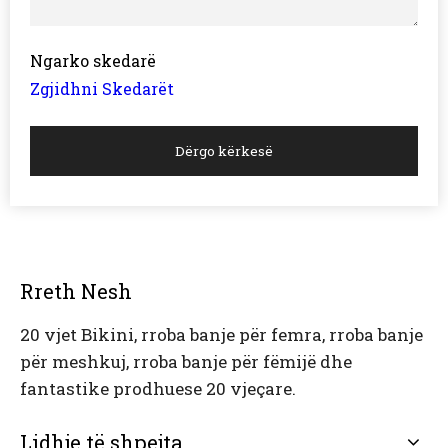
Ngarko skedarë
Zgjidhni Skedarët
Dërgo kërkesë
Rreth Nesh
20 vjet Bikini, rroba banje për femra, rroba banje
për meshkuj, rroba banje për fëmijë dhe
fantastike prodhuese 20 vjeçare.
Lidhje të shpejta