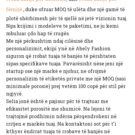
fëmijë
, duke ofruar MOQ të ulëta dhe një gamë të
plotë shërbimesh për të sjellë në jetë vizionin tuaj.
Nga krijimi i modeleve te paketimi, ne ju kemi
mbuluar çdo hap të rrugës.
Me një përkushtim ndaj cilësisë dhe
personalizimit, ekipi ynë në Abely Fashion
siguron që rrobat tuaja të banjës të përshtaten
sipas specifikave tuaja. Pavarësisht nëse jeni një
startup ose një markë e njohur, ne ofrojmë
personalizim të etiketës private me një MOQ (sasi
minimale porosie) prej vetëm 100 copë për stil për
ngjyrë.
Selia jonë është e pajisur për të trajtuar me
efikasitet porositë me shumicë. Na lejoni të
trajtojmë prodhimin ndërsa përqendroheni në
rritjen e markës tuaj. Na kontaktoni sot për t'i
kthyer ëndrrat tuaja të rrobave të banjës në