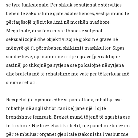
së tyre funksionale. Për shkak se sutjenat e stërvitjes
bëhen të zakonshme gjatë adoleshencës, veshja mund të
përfaqësojë një rit kalimi në moshën madhore.
Megjithatë, disa feministe thonë se sutjenat
seksualizojnë dhe objektivizojnë gjoksin e grave në
mënyrë që t'i përmbahen shikimit mashkullor. Sipas
sondazheve, një numër në rritje i grave [përcaktojnë
sasinë] po shkojnë pa sytjena ose po kalojnë në sytjena
dhe braleta më të rehatshme me valë për të kërkuar më
shumë rehati.
Reçipetat (të njohura edhe si pantallona, ​​mbathje ose
mbathje në anglisht britanike) janë një lloj të
brendshme femrash. Brekët mund të jenë të ngushta ose
të lirshme. Një brez elastik i belit, një panel me bigëzim
për të mbuluar organet gjenitale (zakonisht i veshur me