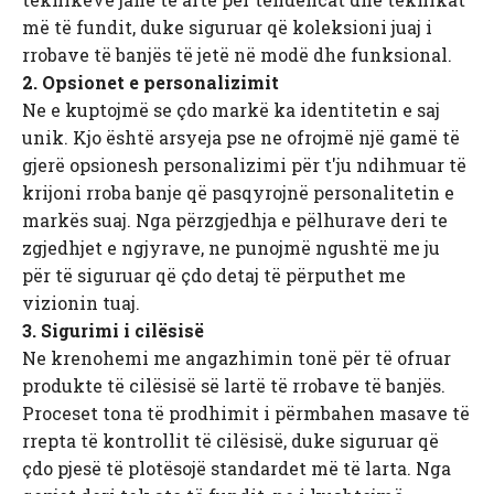
më të fundit, duke siguruar që koleksioni juaj i
rrobave të banjës të jetë në modë dhe funksional.
2. Opsionet e personalizimit
Ne e kuptojmë se çdo markë ka identitetin e saj
unik. Kjo është arsyeja pse ne ofrojmë një gamë të
gjerë opsionesh personalizimi për t'ju ndihmuar të
krijoni rroba banje që pasqyrojnë personalitetin e
markës suaj. Nga përzgjedhja e pëlhurave deri te
zgjedhjet e ngjyrave, ne punojmë ngushtë me ju
për të siguruar që çdo detaj të përputhet me
vizionin tuaj.
3. Sigurimi i cilësisë
Ne krenohemi me angazhimin tonë për të ofruar
produkte të cilësisë së lartë të rrobave të banjës.
Proceset tona të prodhimit i përmbahen masave të
rrepta të kontrollit të cilësisë, duke siguruar që
çdo pjesë të plotësojë standardet më të larta. Nga