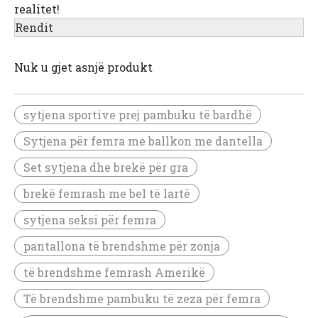
realitet!
Rendit
Nuk u gjet asnjë produkt
sytjena sportive prej pambuku të bardhë
Sytjena për femra me ballkon me dantella
Set sytjena dhe brekë për gra
brekë femrash me bel të lartë
sytjena seksi për femra
pantallona të brendshme për zonja
të brendshme femrash Amerikë
Të brendshme pambuku të zeza për femra