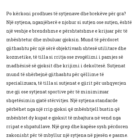
Po kërkoni prodhues të sytjenave dhe brekëve për gra?
Një sytjena, nganjëherë e njohur si sutjen ose sutjen, është
një veshje e brendshme e përshtatshme e krijuar për të
mbështetur dhe mbuluar gjoksin. Mund të përdoret
gjithashtu për një sërë objektivash shtesë utilitare dhe
kozmetike, të tilla si rritja ose zvogëlimi i pamjes së
madhësisë së gjoksit dhe krijimi i dekoltesë. Sutjenat
mund të shërbejnë gjithashtu për qëllime të
specializuara, të tilla si sutjenat e gjirit për ushqyerjen
me gji ose sytjenat sportive për të minimizuar
shqetësimin gjatë stërvitjes. Një sytjena standarde
përbëhet nga një rrip gjoksi që mbështjell bustin që
mbështet dy kupat e gjoksit të mbajtura në vend nga
rripat e shpatullave. Një grep dhe kapëse sysh përdoren
zakonisht për të mbyllur një sytjena në pjesën e pasme.