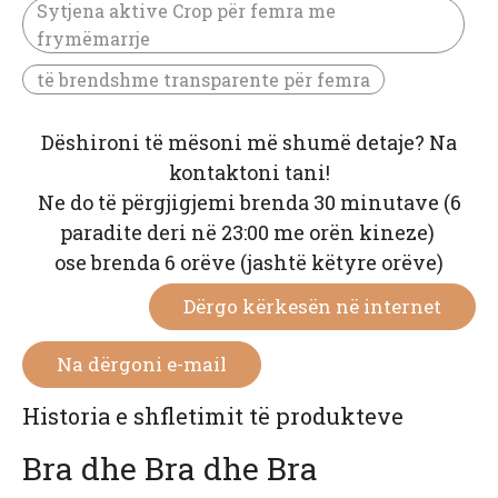
Sytjena aktive Crop për femra me
frymëmarrje
të brendshme transparente për femra
Dëshironi të mësoni më shumë detaje? Na
kontaktoni tani!
Ne do të përgjigjemi brenda 30 minutave (6
paradite deri në 23:00 me orën kineze)
ose brenda 6 orëve (jashtë këtyre orëve)
Dërgo kërkesën në internet
Na dërgoni e-mail
Historia e shfletimit të produkteve
Bra dhe Bra dhe Bra