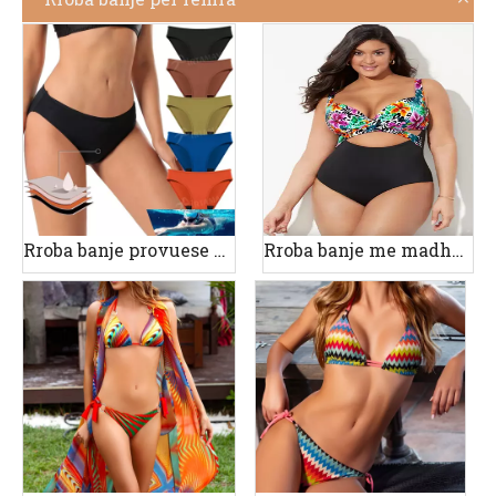
Rroba banje provuese për periudhën
Rroba banje me madhësi plus