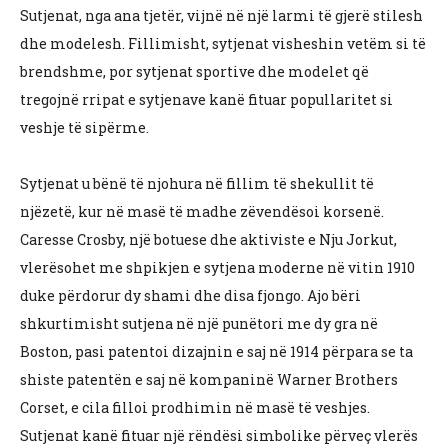
Sutjenat, nga ana tjetër, vijnë në një larmi të gjerë stilesh
dhe modelesh. Fillimisht, sytjenat visheshin vetëm si të
brendshme, por sytjenat sportive dhe modelet që
tregojnë rripat e sytjenave kanë fituar popullaritet si
veshje të sipërme.
Sytjenat u bënë të njohura në fillim të shekullit të
njëzetë, kur në masë të madhe zëvendësoi korsenë.
Caresse Crosby, një botuese dhe aktiviste e Nju Jorkut,
vlerësohet me shpikjen e sytjena moderne në vitin 1910
duke përdorur dy shami dhe disa fjongo. Ajo bëri
shkurtimisht sutjena në një punëtori me dy gra në
Boston, pasi patentoi dizajnin e saj në 1914 përpara se ta
shiste patentën e saj në kompaninë Warner Brothers
Corset, e cila filloi prodhimin në masë të veshjes.
Sutjenat kanë fituar një rëndësi simbolike përveç vlerës