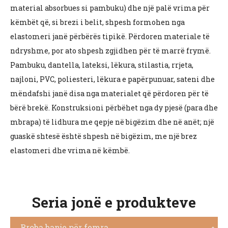
material absorbues si pambuku) dhe një palë vrima për
këmbët që, si brezi i belit, shpesh formohen nga
elastomeri janë përbërës tipikë. Përdoren materiale të
ndryshme, por ato shpesh zgjidhen për të marrë frymë.
Pambuku, dantella, lateksi, lëkura, stilastia, rrjeta,
najloni, PVC, poliesteri, lëkura e papërpunuar, sateni dhe
mëndafshi janë disa nga materialet që përdoren për të
bërë brekë. Konstruksioni përbëhet nga dy pjesë (para dhe
mbrapa) të lidhura me qepje në bigëzim dhe në anët; një
guaskë shtesë është shpesh në bigëzim, me një brez
elastomeri dhe vrima në këmbë.
Seria jonë e produkteve
Rroba banje për femra