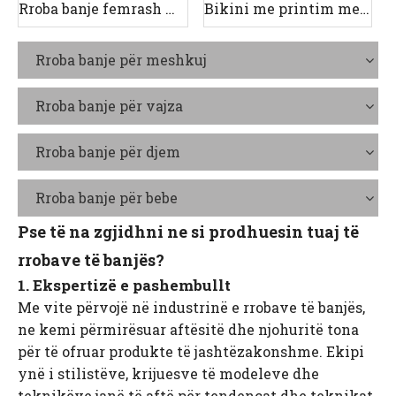
Rroba banje femrash me tre pjesë të printuara
Bikini me printim me valë
Rroba banje për meshkuj
Rroba banje për vajza
Rroba banje për djem
Rroba banje për bebe
Pse të na zgjidhni ne si prodhuesin tuaj të
rrobave të banjës?
1. Ekspertizë e pashembullt
Me vite përvojë në industrinë e rrobave të banjës,
ne kemi përmirësuar aftësitë dhe njohuritë tona
për të ofruar produkte të jashtëzakonshme. Ekipi
ynë i stilistëve, krijuesve të modeleve dhe
teknikëve janë të aftë për tendencat dhe teknikat