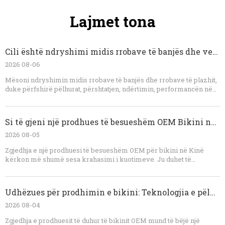
Lajmet tona
Cili është ndryshimi midis rrobave të banjës dhe veshjeve të plazhit?
2026 08-06
Mësoni ndryshimin midis rrobave të banjës dhe rrobave të plazhit,
duke përfshirë pëlhurat, përshtatjen, ndërtimin, performancën në
lagështi, mbrojtjen nga dielli dhe stilin. Ky udhëzues shpjegon
gjithashtu se si markat mund të zhvillojnë koleksione të
koordinuara bikini, veshjesh, pantallona të shkurtra dhe veshje
Si të gjeni një prodhues të besueshëm OEM Bikini në Kinë
turistike me një prodhues me përvojë OEM.
2026 08-05
Zgjedhja e një prodhuesi të besueshëm OEM për bikini në Kinë
kërkon më shumë sesa krahasimi i kuotimeve. Ju duhet të
vlerësoni specializimin e rrobave të banjës, njohuritë e rrobave,
aftësinë për marrjen e mostrave, procedurat e kontrollit të cilësisë,
aftësinë e testimit, komunikimin dhe qartësinë e kontratës. Një
Udhëzues për prodhimin e bikini: Teknologjia e pëlhurave, Inxhinieria e Përshtatjes dhe Kontrolli i Cilësisë OEM
fabrikë e besueshme do të identifikojë rreziqet teknike përpara
prodhimit, do të japë rekomandime realiste dhe do të mbajë
2026 08-04
standarde të qëndrueshme nga mostra e parë deri në dërgesën
Zgjedhja e prodhuesit të duhur të bikinit OEM mund të bëjë një
përfundimtare. Për markat që kërkojnë bikini me porosi, rroba