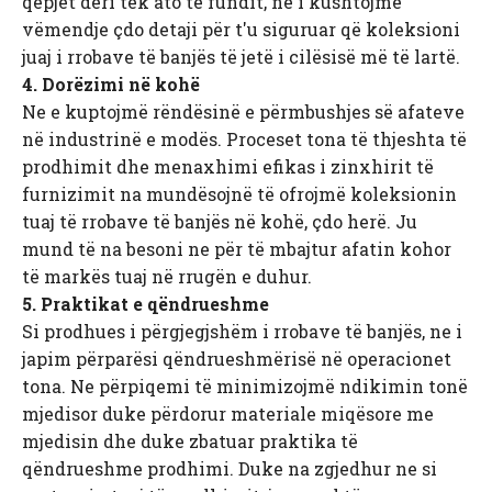
qepjet deri tek ato të fundit, ne i kushtojmë
vëmendje çdo detaji për t'u siguruar që koleksioni
juaj i rrobave të banjës të jetë i cilësisë më të lartë.
4. Dorëzimi në kohë
Ne e kuptojmë rëndësinë e përmbushjes së afateve
në industrinë e modës. Proceset tona të thjeshta të
prodhimit dhe menaxhimi efikas i zinxhirit të
furnizimit na mundësojnë të ofrojmë koleksionin
tuaj të rrobave të banjës në kohë, çdo herë. Ju
mund të na besoni ne për të mbajtur afatin kohor
të markës tuaj në rrugën e duhur.
5. Praktikat e qëndrueshme
Si prodhues i përgjegjshëm i rrobave të banjës, ne i
japim përparësi qëndrueshmërisë në operacionet
tona. Ne përpiqemi të minimizojmë ndikimin tonë
mjedisor duke përdorur materiale miqësore me
mjedisin dhe duke zbatuar praktika të
qëndrueshme prodhimi. Duke na zgjedhur ne si