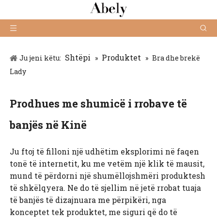
Shtëpi
Produktet
Ju jeni këtu:
»
»
Bra dhe brekë
Lady
Prodhues me shumicë i rrobave të
banjës në Kinë
Ju ftoj të filloni një udhëtim eksplorimi në faqen
tonë të internetit, ku me vetëm një klik të mausit,
mund të përdorni një shumëllojshmëri produktesh
të shkëlqyera. Ne do të sjellim në jetë rrobat tuaja
të banjës të dizajnuara me përpikëri, nga
konceptet tek produktet, me siguri që do të