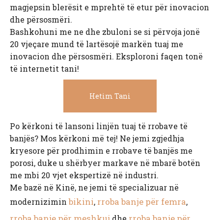
magjepsin blerësit e mprehtë të etur për inovacion
dhe përsosmëri.
Bashkohuni me ne dhe zbuloni se si përvoja jonë
20 vjeçare mund të lartësojë markën tuaj me
inovacion dhe përsosmëri. Eksploroni faqen tonë
të internetit tani!
Hetim Tani
Po kërkoni të lansoni linjën tuaj të rrobave të
banjës? Mos kërkoni më tej! Ne jemi zgjedhja
kryesore për prodhimin e rrobave të banjës me
porosi, duke u shërbyer markave në mbarë botën
me mbi 20 vjet ekspertizë në industri.
Me bazë në Kinë, ne jemi të specializuar në
bikini
rroba banje për femra
modernizimin
,
,
rroba banje për meshkuj
rroba banje për
dhe