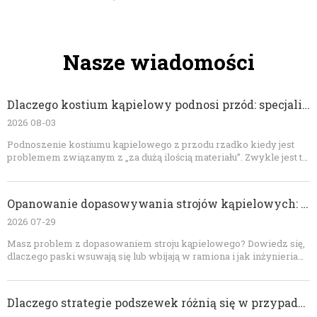
Nasze wiadomości
Dlaczego kostium kąpielowy podnosi przód: specjalistyczna diagnostyka dopasowania i rozwiązania OEM
2026 08-03
Podnoszenie kostiumu kąpielowego z przodu rzadko kiedy jest
problemem związanym z „za dużą ilością materiału”. Zwykle jest to
widoczny wynik niezrównoważonych sił obejmujących długość
przodu, krzywiznę ciała, objętość biustu, ramiączka, gumkę,
podszewkę i regenerację materiału. Testując dynamicznie odzież i
Opanowanie dopasowywania strojów kąpielowych: rozwiązanie problemu zsuwania się paska i wbijania się w ramiona
korygując wzór strukturalnie, marki mogą osiągnąć lepszy
komfort, krycie, wygląd i spójność produkcji. W przypadku
2026 07-29
opracowywania strojów kąpielowych OEM wczesny przegląd
Masz problem z dopasowaniem stroju kąpielowego? Dowiedz się,
techniczny jest najskuteczniejszym sposobem zapobiegania
dlaczego paski wsuwają się lub wbijają w ramiona i jak inżynieria
powtarzaniu próbek i kosztownym poprawkom w produkcji
precyzyjna rozwiązuje te częste problemy. Dongguan Abely
masowej.
Fashion Co., Ltd. zapewnia specjalistyczną wiedzę OEM na temat
projektowania wzorów, technologii szwów i protokołów
Dlaczego strategie podszewek różnią się w przypadku ciemnych i jasnych strojów kąpielowych
dopasowania w celu uzyskania idealnego produktu strojów