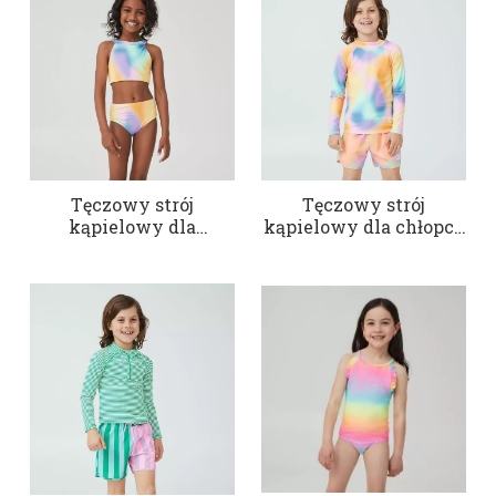
Tęczowy strój
Tęczowy strój
kąpielowy dla
kąpielowy dla chłopca
dziewczynki z
z długim rękawem
wysokim dekoltem