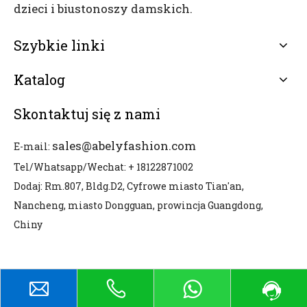
dzieci i biustonoszy damskich.
Szybkie linki
Katalog
Skontaktuj się z nami
sales@abelyfashion.com
E-mail:
Tel/Whatsapp/Wechat: + 18122871002
Dodaj: Rm.807, Bldg.D2, Cyfrowe miasto Tian'an,
Nancheng, miasto Dongguan, prowincja Guangdong,
Chiny
Prawa autorskie © 2026 Dongguan Abely Fashion
Co., Ltd. Wszelkie prawa zastrzeżone.
Polityka