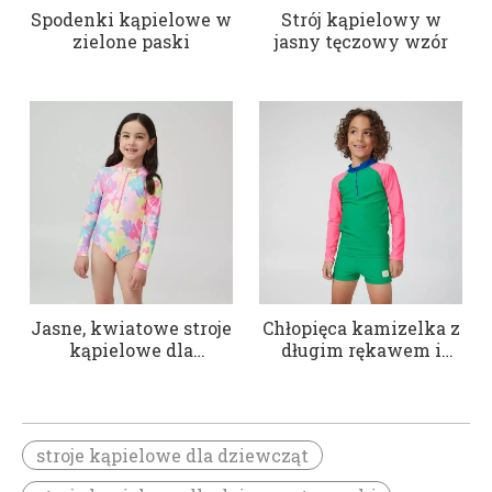
Spodenki kąpielowe w
Strój kąpielowy w
zielone paski
jasny tęczowy wzór
Jasne, kwiatowe stroje
Chłopięca kamizelka z
kąpielowe dla
długim rękawem i
dziewcząt
zamkiem
błyskawicznym
stroje kąpielowe dla dziewcząt