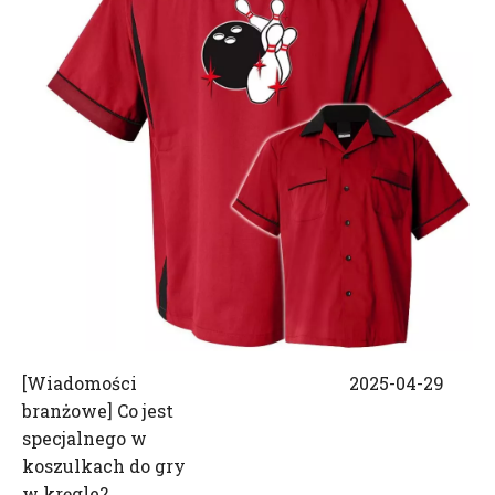
[
Wiadomości
2025-04-29
branżowe
]
Co jest
specjalnego w
koszulkach do gry
w kręgle?