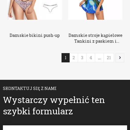
Damskie bikini push-up
Damskie stroje kąpielowe
Tankini z paskiem i
krzyżem w dużych
rozmiarach
1
2
3
4
...
21
SKONTAKTUJ SIĘ Z NAMI
Wystarczy wypełnić ten
szybki formularz