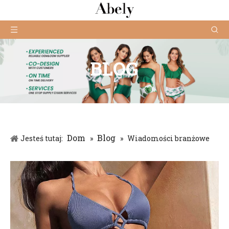
BLOG
Dom
Blog
Jesteś tutaj:
»
»
Wiadomości branżowe