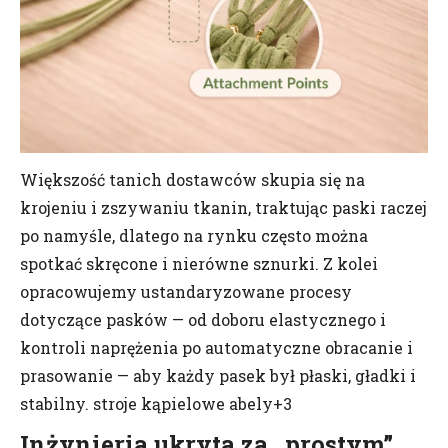
Większość tanich dostawców skupia się na
krojeniu i zszywaniu tkanin, traktując paski raczej
po namyśle, dlatego na rynku często można
spotkać skręcone i nierówne sznurki. Z kolei
opracowujemy ustandaryzowane procesy
dotyczące pasków — od doboru elastycznego i
kontroli naprężenia po automatyczne obracanie i
prasowanie — aby każdy pasek był płaski, gładki i
stabilny. stroje kąpielowe abely+3
Inżynieria ukryta za „prostym”