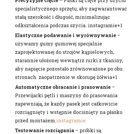
Precyzyjne cięcie
– Paski są cięte przy użyciu
specjalistycznego sprzętu, aby zagwarantować
stałą szerokość i długość, minimalizując
odkształcenia podczas szycia. instagramie+1
Elastyczne podawanie i wyrównywanie
–
używamy gumy gumowej specjalnie
zaprojektowanej do strojów kąpielowych,
starannie ułożonej wewnątrz rurki z tkaniny,
aby napięcie pozostało zrównoważone po obu
stronach. zaopatrzenie w skorupę żółwia+1
Automatyczne obracanie i prasowanie
–
Przewijarki pętli i maszyny do prasowania
zapewniają, że każdy pasek jest całkowicie
rozciągnięty i wstępnie dociśnięty na płasko
przed montażem.
instagramie
Testowanie rozciągania
– próbki są