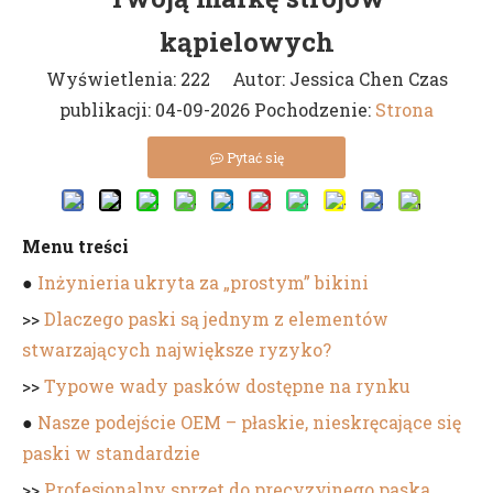
kąpielowych
Wyświetlenia:
222
Autor: Jessica Chen Czas
publikacji: 04-09-2026 Pochodzenie:
Strona
Pytać się
Menu treści
●
Inżynieria ukryta za „prostym” bikini
>>
Dlaczego paski są jednym z elementów
stwarzających największe ryzyko?
>>
Typowe wady pasków dostępne na rynku
●
Nasze podejście OEM – płaskie, nieskręcające się
paski w standardzie
>>
Profesjonalny sprzęt do precyzyjnego paska