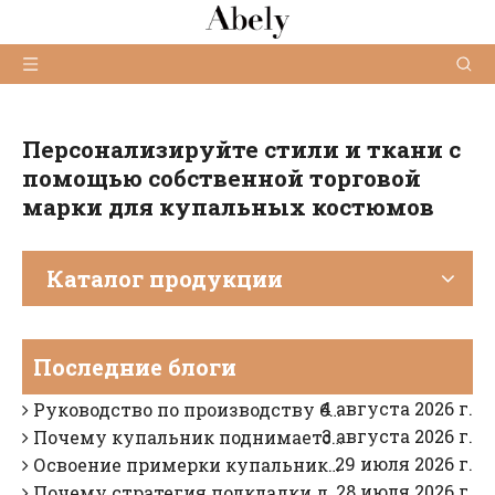
Персонализируйте стили и ткани с
помощью собственной торговой
марки для купальных костюмов
Каталог продукции
05.03.2026
Как выбрать надежных производителей купальников для своего бренда?
2026-08-06
В чем разница между купальниками и пляжной одеждой?
Последние блоги
05.08.2026
Как найти надежного OEM-производителя бикини в Китае
4 августа 2026 г.
Руководство по производству бикини: технология тканей, проектирование посадки и контроль качества OEM
3 августа 2026 г.
Почему купальник поднимается спереди: экспертная диагностика и OEM-решения
29 июля 2026 г.
Освоение примерки купальников: устранение проскальзывания бретелей и раскачивания плеч
28 июля 2026 г.
Почему стратегия подкладки для темных и светлых купальников различается