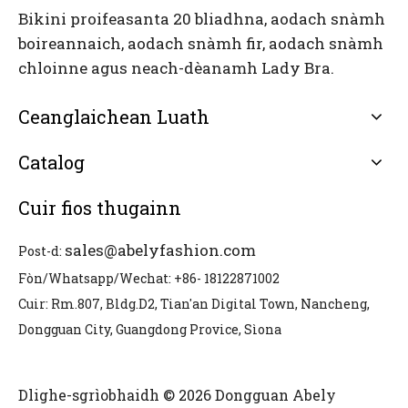
Bikini proifeasanta 20 bliadhna, aodach snàmh
boireannaich, aodach snàmh fir, aodach snàmh
chloinne agus neach-dèanamh Lady Bra.
Ceanglaichean Luath
Catalog
Cuir fios thugainn
sales@abelyfashion.com
Post-d:
Fòn/Whatsapp/Wechat: +86- 18122871002
Cuir: Rm.807, Bldg.D2, Tian'an Digital Town, Nancheng,
Dongguan City, Guangdong Provice, Sìona
Dlighe-sgrìobhaidh © 2026 Dongguan Abely