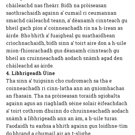
chàileachd nas fheàrr. Bidh na pròiseasan
saothrachaidh againn a’ cumail ri ceumannan
smachd càileachd teann, a’ dèanamh cinnteach gu
bheil gach pìos a’ coinneachadh ris na h-ìrean as
àirde. Bho bhith a’ fuaigheal gu suathaidhean
crìochnachaidh, bidh sinn a’ toirt aire don a h-uile
mion-fhiosrachadh gus dèanamh cinnteach gu
bheil an cruinneachadh aodach snàmh agad den
chàileachd as àirde.
4. Lìbhrigeadh Ùine
Tha sinn a’ tuigsinn cho cudromach sa tha e
coinneachadh ri cinn-latha ann an gnìomhachas
an fhasain. Tha na pròiseasan toraidh sgiobalta
againn agus an riaghladh sèine solair èifeachdach
a’ toirt cothrom dhuinn do chruinneachadh aodach
snàmh a lìbhrigeadh ann an àm, a h-uile turas.
Faodaidh tu earbsa a bhith againn gus loidhne-tìm
do bhrand a chumail air an t-slighe.