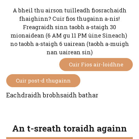
A bheil thu airson tuilleadh fiosrachaidh
fhaighinn? Cuir fios thugainn a-nis!
Freagraidh sinn taobh a-staigh 30
mionaidean (6 AM gu 11 PM ùine Sìneach)
no taobh a-staigh 6 uairean (taobh a-muigh
nan uairean sin)
Cuir Fios air-loidhne
Cuir post-d thugainn
Eachdraidh brobhsaidh bathar
An t-sreath toraidh againn