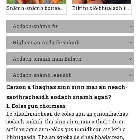
Snàmh-snàmh boireannaich trì-phìos clò-bhuailte
Bikini clò-bhualadh tonn
Aodach-snàmh fir
Nigheanan Aodach-snàmh
Aodach-snàmh nam Balach
Aodach-snàmh leanabh
Carson a thaghas sinn sinn mar an neach-
saothrachaidh aodach snàmh agad?
1. Eòlas gun choimeas
Le bliadhnaichean de eòlas ann an gnìomhachas
aodach snàmh, tha sinn air urram a thoirt do ar
sgilean agus ar n-eòlas gus toraidhean air leth a
lìbhrigeadh. Tha an sgioba de dhealbhadairean,