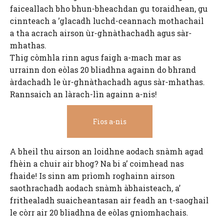
faiceallach bho bhun-bheachdan gu toraidhean, gu
cinnteach a ’glacadh luchd-ceannach mothachail
a tha acrach airson ùr-ghnàthachadh agus sàr-
mhathas.
Thig còmhla rinn agus faigh a-mach mar as
urrainn don eòlas 20 bliadhna againn do bhrand
àrdachadh le ùr-ghnàthachadh agus sàr-mhathas.
Rannsaich an làrach-lìn againn a-nis!
Fios a-nis
A bheil thu airson an loidhne aodach snàmh agad
fhèin a chuir air bhog? Na bi a’ coimhead nas
fhaide! Is sinn am prìomh roghainn airson
saothrachadh aodach snàmh àbhaisteach, a’
frithealadh suaicheantasan air feadh an t-saoghail
le còrr air 20 bliadhna de eòlas gnìomhachais.