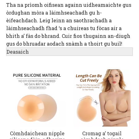
Tha na prìomh oifisean againn uidheamaichte gus
òrdughan mòra a làimhseachadh gu h-
èifeachdach. Leig leinn an saothrachadh a
làimhseachadh fhad ‘s a chuireas tu fòcas air a
bhith a’ fàs do bhrand. Cuir fios thugainn an-diugh
gus do bhruadar aodach snàmh a thoirt gu buil!
Deasaich
Còmhdaichean nipple
Cromag a’ togail