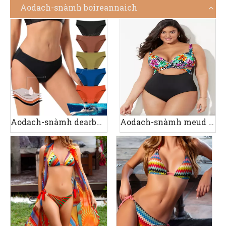
Aodach-snàmh boireannaich
Aodach-snàmh dearbhaidh ùine
Aodach-snàmh meud a bharrachd