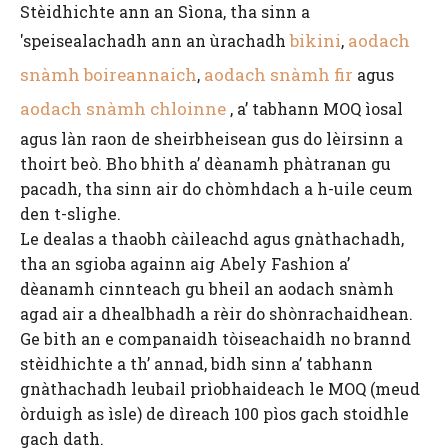
Stèidhichte ann an Sìona, tha sinn a
bikini
aodach
'speisealachadh ann an ùrachadh
,
snàmh boireannaich
aodach snàmh fir
,
agus
aodach snàmh chloinne
, a’ tabhann MOQ ìosal
agus làn raon de sheirbheisean gus do lèirsinn a
thoirt beò. Bho bhith a’ dèanamh phàtranan gu
pacadh, tha sinn air do chòmhdach a h-uile ceum
den t-slighe.
Le dealas a thaobh càileachd agus gnàthachadh,
tha an sgioba againn aig Abely Fashion a’
dèanamh cinnteach gu bheil an aodach snàmh
agad air a dhealbhadh a rèir do shònrachaidhean.
Ge bith an e companaidh tòiseachaidh no brannd
stèidhichte a th’ annad, bidh sinn a’ tabhann
gnàthachadh leubail prìobhaideach le MOQ (meud
òrduigh as ìsle) de dìreach 100 pìos gach stoidhle
gach dath.