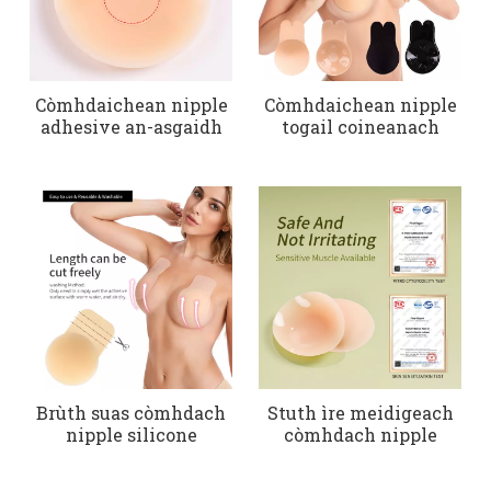
Còmhdaichean nipple
Còmhdaichean nipple
adhesive an-asgaidh
togail coineanach
Brùth suas còmhdach
Stuth ìre meidigeach
nipple silicone
còmhdach nipple