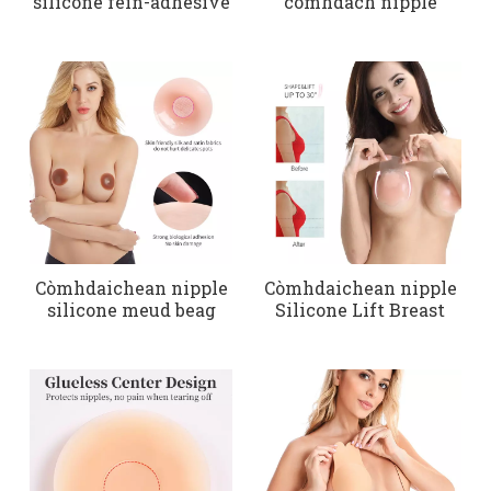
silicone fèin-adhesive
còmhdach nipple
Còmhdaichean nipple
Còmhdaichean nipple
silicone meud beag
Silicone Lift Breast