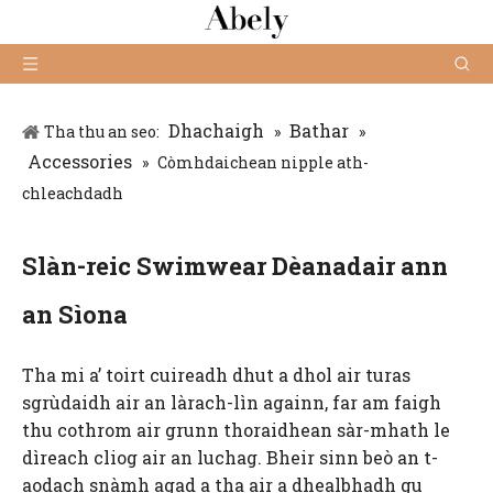
Dhachaigh
Bathar
Tha thu an seo:
»
»
Accessories
»
Còmhdaichean nipple ath-
chleachdadh
Slàn-reic Swimwear Dèanadair ann
an Sìona
Tha mi a’ toirt cuireadh dhut a dhol air turas
sgrùdaidh air an làrach-lìn againn, far am faigh
thu cothrom air grunn thoraidhean sàr-mhath le
dìreach cliog air an luchag. Bheir sinn beò an t-
aodach snàmh agad a tha air a dhealbhadh gu