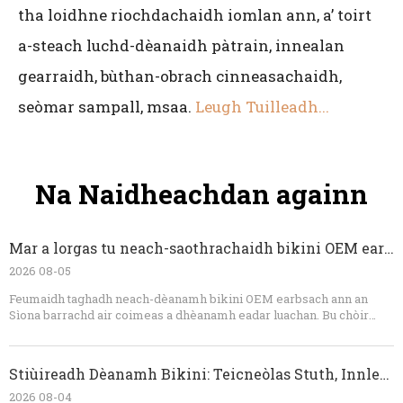
tha loidhne riochdachaidh iomlan ann, a’ toirt
a-steach luchd-dèanaidh pàtrain, innealan
gearraidh, bùthan-obrach cinneasachaidh,
seòmar sampall, msaa.
Leugh Tuilleadh...
Na Naidheachdan againn
Mar a lorgas tu neach-saothrachaidh bikini OEM earbsach ann an Sìona
2026 08-05
Feumaidh taghadh neach-dèanamh bikini OEM earbsach ann an
Sìona barrachd air coimeas a dhèanamh eadar luachan. Bu chòir
dhut speisealachadh aodach-snàmh a mheasadh, eòlas air aodach,
comas samplachaidh, modhan smachd càileachd, comas deuchainn,
conaltradh, agus soilleireachd chùmhnantan. Comharraichidh
Stiùireadh Dèanamh Bikini: Teicneòlas Stuth, Innleadaireachd Fit, agus Smachd Càileachd OEM
factaraidh earbsach cunnartan teicnigeach ro chinneasachadh, bheir
e seachad molaidhean reusanta, agus cumaidh iad ri inbhean
2026 08-04