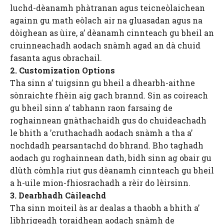
luchd-dèanamh phàtranan agus teicneòlaichean
againn gu math eòlach air na gluasadan agus na
dòighean as ùire, a’ dèanamh cinnteach gu bheil an
cruinneachadh aodach snàmh agad an dà chuid
fasanta agus obrachail.
2. Customization Options
Tha sinn a’ tuigsinn gu bheil a dhearbh-aithne
sònraichte fhèin aig gach brannd. Sin as coireach
gu bheil sinn a’ tabhann raon farsaing de
roghainnean gnàthachaidh gus do chuideachadh
le bhith a ’cruthachadh aodach snàmh a tha a’
nochdadh pearsantachd do bhrand. Bho taghadh
aodach gu roghainnean dath, bidh sinn ag obair gu
dlùth còmhla riut gus dèanamh cinnteach gu bheil
a h-uile mion-fhiosrachadh a rèir do lèirsinn.
3. Dearbhadh Càileachd
Tha sinn moiteil às ar dealas a thaobh a bhith a’
lìbhrigeadh toraidhean aodach snàmh de