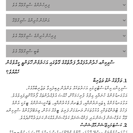
ފިރިހެނުންގެ ސްވިމްވޭއާ އެވެ
އަންހެން ކުދިންގެ ސްވިމްވޭއާ
ފިރިހެން ކުދިންގެ ސްވިމްވޭއާ އެވެ
ބެބީ ސްވިމްވޭއާ އެވެ
ސްވިމިންގ ހެދުން އުފައްދާ ފަރާތެއްގެ ގޮތުގައި އަހަރެމެން ހޮވަންވީ ކީއްވެގެން
ހެއްޔެވެ؟
1. ތަފާތެއް ނެތް ތަޖުރިބާ
ސްވިމިންގ އިންޑަސްޓްރީގައި އަހަރުތަކެއް ވަންދެން ލިބިފައިވާ ތަޖުރިބާއާއެކު،
އަޅުގަނޑުމެންގެ ހުނަރާއި ޢިލްމު ފުރިހަމަކޮށް، ޚާއްޞަ އުފެއްދުންތައް ފޯރުކޮށްދީފައިވެއެވެ.
އަޅުގަނޑުމެންގެ ޑިޒައިނަރުންނާއި، ޕެޓަރން މެކެރުންނާއި، ޓެކްނީޝަނުންގެ ޓީމަކީ އެންމެ
ފަހުގެ ޓްރެންޑްތަކާއި އުކުޅުތަކަށް ރަނގަޅަށް ފަރިތަ ޓީމެއް ކަމުން، ތިޔަބޭފުޅުންގެ ސްވިމިންގ
ވޭއާ ކަލެކްޝަން ފެޝަން އަދި ފަންކްޝަނަލް ކަލެކްޝަން އެއްކަން ކަށަވަރުކޮށްދެއެވެ.
2. ކަސްޓަމައިޒޭޝަން އޮޕްޝަންސް
އަޅުގަނޑުމެންނަށް ވިސްނޭ ގޮތުގައި ކޮންމެ ބްރޭންޑަކީވެސް އަމިއްލަ ޚާއްޞަ އައިޑެންޓިޓީއެއް