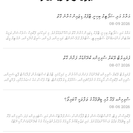
އަރާމު އަދި ސަޕޯޓިވް ބިކިނީ ޓޮޕެއް ޑިޒައިން ކުރާނެ ގޮތް
2026 08-09
އަރާމު އަދި ސަޕޯޓިވް ބިކިނީ ޓޮޕެއް ޑިޒައިން ކުރާނެ ގޮތް ދަސްކޮށްލައްވާށެވެ. މި ގައިޑްގައި ފޭބްރިކް ސެލެކްޝަން، ތަށީގެ
ބައްޓަން، އަންޑަރބޭންޑް ސްޓެބިލިޓީ، ސްޓްރެޕް ޕްލޭސްމަންޓް، ލައިނިންގ، ޕެޑިންގ، ސައިޒް ގްރޭޑިންގ، ނެގެޓިވް އީޒް،
ފަހާ ގޮތް، ފިޓް ޓެސްޓިންގ، އަދި އޯއީއެމް ސްވިމިންގް ޑިވެލޮޕްމަންޓް ހިމެނެއެވެ.
ޕްރައިވެޓް ލޭބަލް ސްވިމިންގ ބްރޭންޑެއް ފަށާނެ ގޮތް
2026 08-07
ޕްރައިވެޓް ލޭބަލް ސްވިމިންގ ބްރޭންޑެއް ފަށަން ދަސްކުރުން. މި ގައިޑްގައި ޓާގެޓް ކަސްޓަމަރުން، ޕްރޮޑަކްޓް ޕޮޒިޝަނިންގ،
ސްވިމިންގ ފޭބްރިކްސް، އޯއީއެމް މެނުފެކްޗަރިންގ، ސެމްޕްލް ޑިވެލޮޕްމަންޓް، ޓެކް ޕެކްސް، އަގު ކަނޑައެޅުމާއި، ޕެކޭޖިންގ،
ކޮލިޓީ ކޮންޓްރޯލް، މާކެޓިންގ، އަދި ލޯންޗް ޕްލޭނިންގ ހިމެނެއެވެ.
ސްވިމިންގ ވޭއާ އާއި ބީޗްވޭއާގެ ތަފާތަކީ ކޮބައިތޯ؟
2026 08-06
ފޭބްރިކްސް، ފިޓް، ކޮންސްޓްރަކްޝަން، ވެޓް ޕާފޯމަންސް، ސަން ޕްރޮޓެކްޝަން، އަދި ސްޓައިލިންގ ފަދަ ސްވިމިންގ ވޭއާ
އާއި ބީޗްވޭއާ ތަފާތު ދަސްކޮށްލައްވާށެވެ. އަދި ތަޖުރިބާކާރު އޯއީއެމް އުފެއްދުންތެރިއަކާ އެކު ބްރޭންޑްތަކަށް ކޯޑިނޭޓްޑް
ބިކިނީ، ކަވަރ އަޕް، ޝޯޓްސް، އަދި ރިސޯޓްވޭއާ ކަލެކްޝަންތައް ތަރައްގީ ކުރެވޭނެ ގޮތްތައް ވެސް މި ގައިޑްގައި
ބަޔާންކޮށްފައިވެ އެވެ.