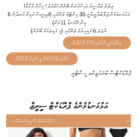
އިތުރު ތަފްސީލު ދަސްކުރަން ބޭނުން ހެއްޔެވެ؟ މިހާރު ގުޅާލާ!
އަޅުގަނޑުމެން ޖަވާބުދާރީވާނީ 30 މިނެޓްގެ ތެރޭގައި (ޗައިނީސް ގަޑިން ހެނދުނު 6
އިން ރޭގަނޑު 11 އަށް)
ނުވަތަ 6 ގަޑިއިރުގެ ތެރޭގައި (މި ގަޑިތަކުގެ ބޭރުން)
އިންކުއަރީ އޮންލައިންކޮށް ފޮނުވުން
އަޅުގަނޑުމެންނަށް އީ-މެއިލް ފޮނުވުން
ޕްރޮޑަކްޓްސް ބްރައުޒިންގ ހީސްޓްރީ
އަޅުގަނޑުމެންގެ ޕްރޮޑަކްޓް ސީރީޒް
އަންހެނުންގެ ސްވިމިންގ ވޭއާރ