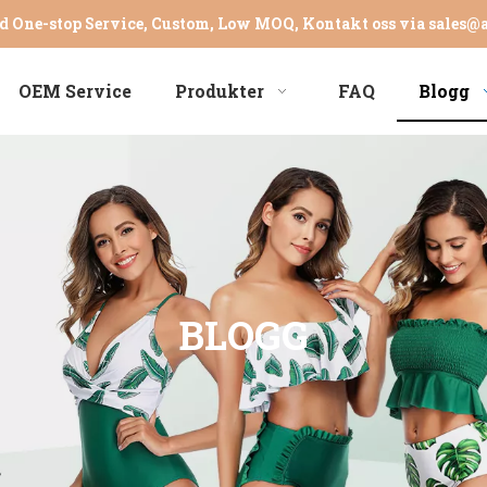
d One-stop Service, Custom, Low MOQ, Kontakt oss via
sales@
OEM Service
Produkter
FAQ
Blogg
BLOGG