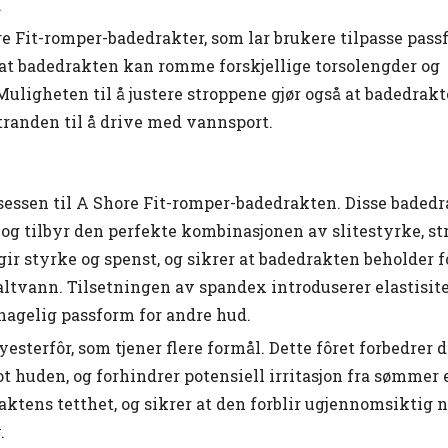
.
re Fit-romper-badedrakter, som lar brukere tilpasse pass
 at badedrakten kan romme forskjellige torsolengder og
 Muligheten til å justere stroppene gjør også at badedrak
 stranden til å drive med vannsport.
uksessen til A Shore Fit-romper-badedrakten. Disse baded
og tilbyr den perfekte kombinasjonen av slitestyrke, st
 styrke og spenst, og sikrer at badedrakten beholder 
altvann. Tilsetningen av spandex introduserer elastisitet
hagelig passform for andre hud.
sterfôr, som tjener flere formål. Dette fôret forbedrer 
t huden, og forhindrer potensiell irritasjon fra sømmer 
draktens tetthet, og sikrer at den forblir ugjennomsiktig 
.