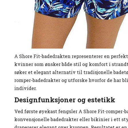
A Shore Fit-badedrakten representerer en perfek
kvinner som ønsker både stil og komfort i strand
søker et elegant alternativ til tradisjonelle bade
romper-badedrakter og utforske hvorfor de har b
individer.
Designfunksjoner og estetikk
Ved første øyekast fengsler A Shore Fit-romper-b
konvensjonelle badedrakter eller bikinier i ett s
drapererer elegant over kroppen. Resultatet er e