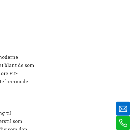
 moderne
et blant de som
ore Fit-
motefremmede
g til
erstil som
idig som den