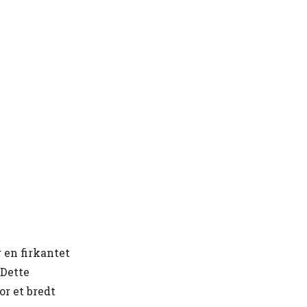
 en firkantet
 Dette
r et bredt