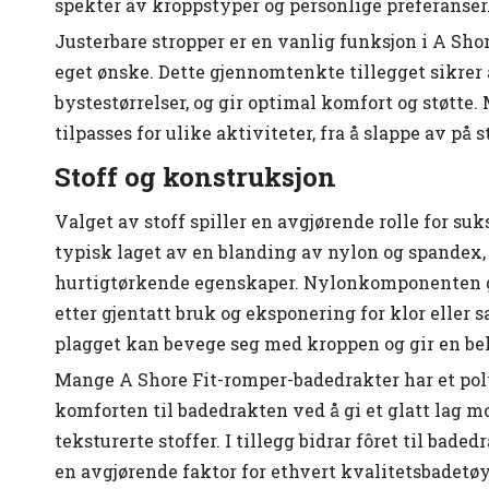
spekter av kroppstyper og personlige preferanser
Justerbare stropper er en vanlig funksjon i A Sho
eget ønske. Dette gjennomtenkte tillegget sikrer
bystestørrelser, og gir optimal komfort og støtte.
tilpasses for ulike aktiviteter, fra å slappe av på
Stoff og konstruksjon
Valget av stoff spiller en avgjørende rolle for s
typisk laget av en blanding av nylon og spandex, 
hurtigtørkende egenskaper. Nylonkomponenten gir
etter gjentatt bruk og eksponering for klor eller s
plagget kan bevege seg med kroppen og gir en be
Mange A Shore Fit-romper-badedrakter har et polye
komforten til badedrakten ved å gi et glatt lag mo
teksturerte stoffer. I tillegg bidrar fôret til bade
en avgjørende faktor for ethvert kvalitetsbadetøy