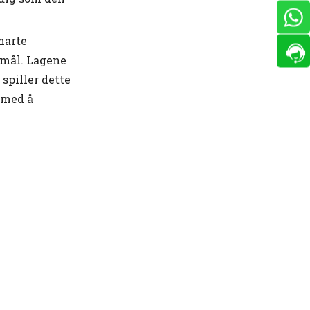
marte
ormål. Lagene
 spiller dette
 med å