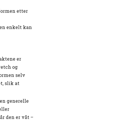
formen etter
ten enkelt kan
raktene er
retch og
formen selv
, slik at
den generelle
eller
når den er våt –