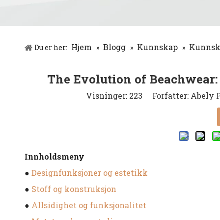
Hjem
Blogg
Kunnskap
Kunnska
Du er her:
»
»
»
The Evolution of Beachwear:
Visninger:
223
Forfatter: Abely P
Innholdsmeny
●
Designfunksjoner og estetikk
●
Stoff og konstruksjon
●
Allsidighet og funksjonalitet