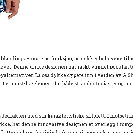
t blanding av mote og funksjon, og dekker behovene til
tøyet. Denne unike designen har raskt vunnet popularit
tøyalternativer. La oss dykke dypere inn i verden av A Sh
litt et must-ha-element for både strandentusiaster og 
adedrakten med sin karakteristiske silhuett. I motsetnin
tykke, har denne innovative designen et overlegg i romp
n flatterende og feminin look som gir mer dekning samt