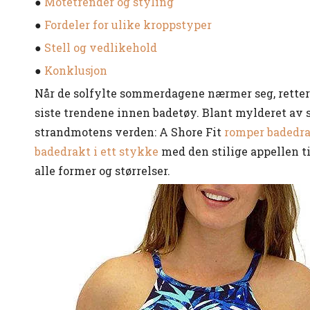
●
Motetrender og styling
●
Fordeler for ulike kroppstyper
●
Stell og vedlikehold
●
Konklusjon
Når de solfylte sommerdagene nærmer seg, rette
siste trendene innen badetøy. Blant mylderet av sti
strandmotens verden: A Shore Fit
romper badedr
badedrakt i ett stykke
med den stilige appellen ti
alle former og størrelser.