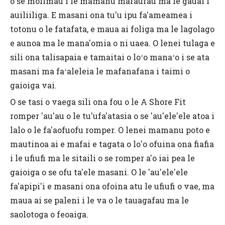
o se molimau i le mamanu mafaufau ma le gauai i
auiliiliga. E masani ona tu'u ipu fa'ameamea i
totonu o le fatafata, e maua ai foliga ma le lagolago
e aunoa ma le mana'omia o ni uaea. O lenei tulaga e
sili ona talisapaia e tamaitai o loʻo manaʻo i se ata
masani ma faʻaleleia le mafanafana i taimi o
gaioiga vai.
O se tasi o vaega sili ona fou o le A Shore Fit
romper 'au'au o le tu'ufa'atasia o se 'au'ele'ele atoa i
lalo o le fa'aofuofu romper. O lenei mamanu poto e
mautinoa ai e mafai e tagata o lo'o ofuina ona fiafia
i le ufiufi ma le sitaili o se romper a'o iai pea le
gaioiga o se ofu ta'ele masani. O le 'au'ele'ele
fa'apipi'i e masani ona ofoina atu le ufiufi o vae, ma
maua ai se paleni i le va o le tauagafau ma le
saolotoga o feoaiga.