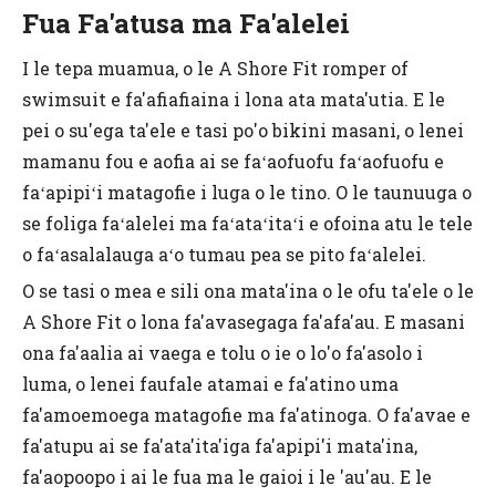
Fua Fa'atusa ma Fa'alelei
I le tepa muamua, o le A Shore Fit romper of
swimsuit e fa'afiafiaina i lona ata mata'utia. E le
pei o su'ega ta'ele e tasi po'o bikini masani, o lenei
mamanu fou e aofia ai se faʻaofuofu faʻaofuofu e
faʻapipiʻi matagofie i luga o le tino. O le taunuuga o
se foliga faʻalelei ma faʻataʻitaʻi e ofoina atu le tele
o faʻasalalauga aʻo tumau pea se pito faʻalelei.
O se tasi o mea e sili ona mata'ina o le ofu ta'ele o le
A Shore Fit o lona fa'avasegaga fa'afa'au. E masani
ona fa'aalia ai vaega e tolu o ie o lo'o fa'asolo i
luma, o lenei faufale atamai e fa'atino uma
fa'amoemoega matagofie ma fa'atinoga. O fa'avae e
fa'atupu ai se fa'ata'ita'iga fa'apipi'i mata'ina,
fa'aopoopo i ai le fua ma le gaioi i le 'au'au. E le