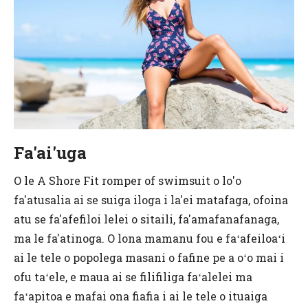
Fa'ai'uga
O le A Shore Fit romper of swimsuit o lo'o
fa'atusalia ai se suiga iloga i la'ei matafaga, ofoina
atu se fa'afefiloi lelei o sitaili, fa'amafanafanaga,
ma le fa'atinoga. O lona mamanu fou e faʻafeiloaʻi
ai le tele o popolega masani o fafine pe a oʻo mai i
ofu taʻele, e maua ai se filifiliga faʻalelei ma
faʻapitoa e mafai ona fiafia i ai le tele o ituaiga