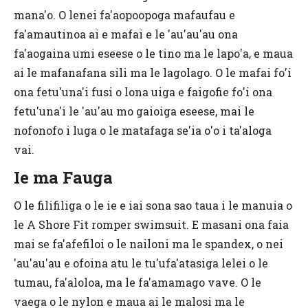
mana'o. O lenei fa'aopoopoga mafaufau e
fa'amautinoa ai e mafai e le 'au'au'au ona
fa'aogaina umi eseese o le tino ma le lapo'a, e maua
ai le mafanafana sili ma le lagolago. O le mafai fo'i
ona fetu'una'i fusi o lona uiga e faigofie fo'i ona
fetu'una'i le 'au'au mo gaioiga eseese, mai le
nofonofo i luga o le matafaga se'ia o'o i ta'aloga
vai.
Ie ma Fauga
O le filifiliga o le ie e iai sona sao taua i le manuia o
le A Shore Fit romper swimsuit. E masani ona faia
mai se fa'afefiloi o le nailoni ma le spandex, o nei
'au'au'au e ofoina atu le tu'ufa'atasiga lelei o le
tumau, fa'aloloa, ma le fa'amamago vave. O le
vaega o le nylon e maua ai le malosi ma le