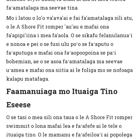
faʻamatalaga ma seevae tina.
Mo i latou o lo'o va'ava'ai e fai fa'amatalaga sili atu,
o le A Shore Fit romper 'au'au e mafai ona
fa'apipi'iina i mea fa'aola. O se sikafu felanulanuaʻi
e nonoa e pei o se fusi ulu poʻo se faʻaputu o
faʻaputuga e mafai ona faʻaopoopoina se paʻi
bohemian, ae o se asoa faʻamatalaga ma seevae
uʻamea e mafai ona siitia ai le foliga mo se nofoaga
kalapu matafaga.
Faamanuiaga mo Ituaiga Tino
Eseese
O se tasi o mea sili ona taua o le A Shore Fit romper
swimsuit o lona mafai lea e faʻafefe ai le tele o
ituaiga tino. O le mamanu e faʻafeiloaʻi ai popolega