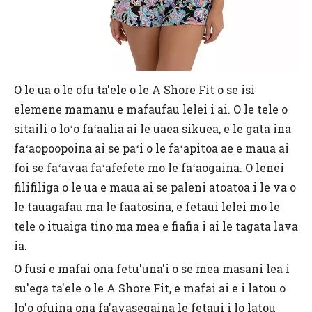
O le ua o le ofu ta'ele o le A Shore Fit o se isi
elemene mamanu e mafaufau lelei i ai. O le tele o
sitaili o loʻo faʻaalia ai le uaea sikuea, e le gata ina
faʻaopoopoina ai se paʻi o le faʻapitoa ae e maua ai
foi se faʻavaa faʻafefete mo le faʻaogaina. O lenei
filifiliga o le ua e maua ai se paleni atoatoa i le va o
le tauagafau ma le faatosina, e fetaui lelei mo le
tele o ituaiga tino ma mea e fiafia i ai le tagata lava
ia.
O fusi e mafai ona fetu'una'i o se mea masani lea i
su'ega ta'ele o le A Shore Fit, e mafai ai e i latou o
lo'o ofuina ona fa'avasegaina le fetaui i lo latou