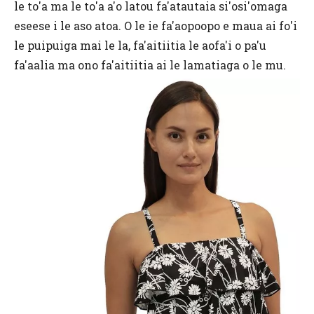
le to'a ma le to'a a'o latou fa'atautaia si'osi'omaga
eseese i le aso atoa. O le ie fa'aopoopo e maua ai fo'i
le puipuiga mai le la, fa'aitiitia le aofa'i o pa'u
fa'aalia ma ono fa'aitiitia ai le lamatiaga o le mu.