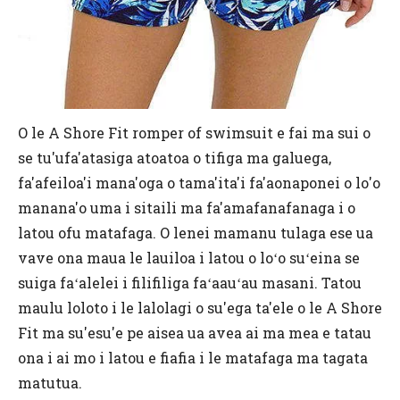
O le A Shore Fit romper of swimsuit e fai ma sui o
se tu'ufa'atasiga atoatoa o tifiga ma galuega,
fa'afeiloa'i mana'oga o tama'ita'i fa'aonaponei o lo'o
manana'o uma i sitaili ma fa'amafanafanaga i o
latou ofu matafaga. O lenei mamanu tulaga ese ua
vave ona maua le lauiloa i latou o loʻo suʻeina se
suiga faʻalelei i filifiliga faʻaauʻau masani. Tatou
maulu loloto i le lalolagi o su'ega ta'ele o le A Shore
Fit ma su'esu'e pe aisea ua avea ai ma mea e tatau
ona i ai mo i latou e fiafia i le matafaga ma tagata
matutua.