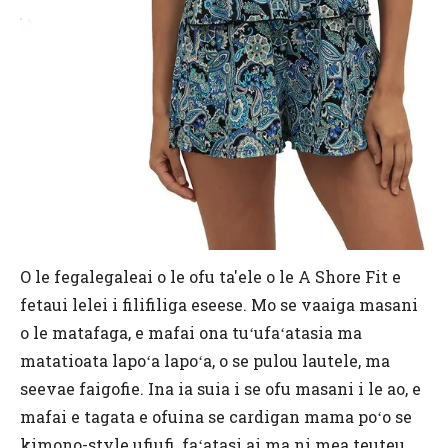
O le fegalegaleai o le ofu ta'ele o le A Shore Fit e
fetaui lelei i filifiliga eseese. Mo se vaaiga masani
o le matafaga, e mafai ona tuʻufaʻatasia ma
matatioata lapoʻa lapoʻa, o se pulou lautele, ma
seevae faigofie. Ina ia suia i se ofu masani i le ao, e
mafai e tagata e ofuina se cardigan mama poʻo se
kimono-style ufiufi, faʻatasi ai ma ni mea teuteu