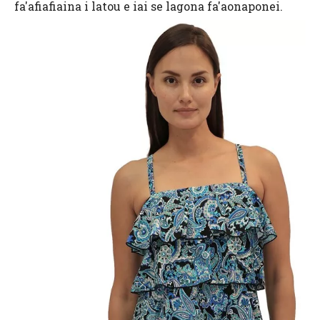
fa'afiafiaina i latou e iai se lagona fa'aonaponei.