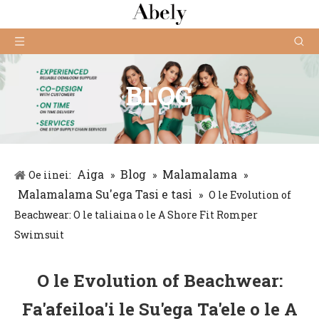
BLOG
Aiga
Blog
Malamalama
Oe iinei:
»
»
»
Malamalama Su'ega Tasi e tasi
»
O le Evolution of
Beachwear: O le taliaina o le A Shore Fit Romper
Swimsuit
O le Evolution of Beachwear:
Fa'afeiloa'i le Su'ega Ta'ele o le A