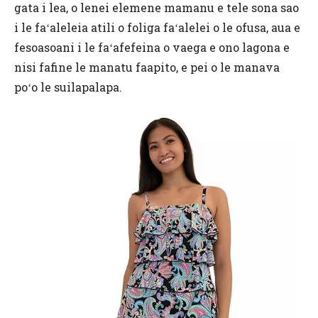
gata i lea, o lenei elemene mamanu e tele sona sao
i le faʻaleleia atili o foliga faʻalelei o le ofusa, aua e
fesoasoani i le faʻafefeina o vaega e ono lagona e
nisi fafine le manatu faapito, e pei o le manava
poʻo le suilapalapa.