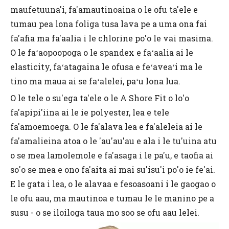
maufetuuna'i, fa'amautinoaina o le ofu ta'ele e
tumau pea lona foliga tusa lava pe a uma ona fai
fa'afia ma fa'aalia i le chlorine po'o le vai masima.
O le faʻaopoopoga o le spandex e faʻaalia ai le
elasticity, faʻatagaina le ofusa e feʻaveaʻi ma le
tino ma maua ai se faʻalelei, paʻu lona lua.
O le tele o su'ega ta'ele o le A Shore Fit o lo'o
fa'apipi'iina ai le ie polyester, lea e tele
fa'amoemoega. O le fa'alava lea e fa'aleleia ai le
fa'amalieina atoa o le 'au'au'au e ala i le tu'uina atu
o se mea lamolemole e fa'asaga i le pa'u, e taofia ai
so'o se mea e ono fa'aita ai mai su'isu'i po'o ie fe'ai.
E le gata i lea, o le alavaa e fesoasoani i le gaogao o
le ofu aau, ma mautinoa e tumau le le manino pe a
susu - o se iloiloga taua mo soo se ofu aau lelei.