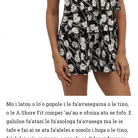
Mo i latou o lo'o popole i le fa'avasegaina o le tino,
o le A Shore Fit romper 'au'au e ofoina atu se fofo. E
galulue fa'atasi le fa'asologa fa'avasega ma le ie
tafe e fai ai se ata fa'alelei e sosolo i luga o le tino,