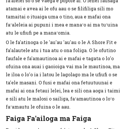
fa'alelei so'o se vaega e popole ai. O lenei fausaga
atamai e avea ai le ofu aau o se filifiliga sili mo
tamaitai o ituaiga uma o tino, aua e mafai ona
faʻaleleia ai pupuni i mea e manaʻo ai ma tuʻuina
atu le ufiufi pe a manaʻomia.
O le fa'atinoga o le 'au'au 'au'au o le A Shore Fit e
fa'alautele atu i tua atu o ona foliga. O le ofutino
faufale e fa'amautinoa ai e mafai e tagata o lo'o
ofuina ona auai i gaoioiga vai ma le mautinoa, ma
le iloa o lo'o ia i latou le lagolago ma le ufiufi o se
ta'ele masani. O fusi e mafai ona fetuutuunai e
mafai ai ona fetaui lelei, lea e sili ona aoga i taimi
e sili atu le malosi o sailiga, faʻamautinoa o loʻo
faʻamautu le ofuina o le aau.
Faiga Fa'ailoga ma Faiga