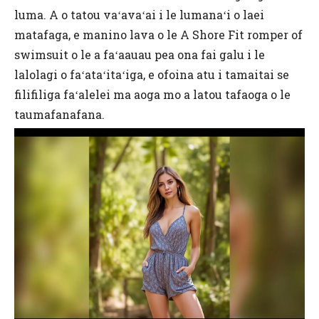
luma. A o tatou vaʻavaʻai i le lumanaʻi o laei
matafaga, e manino lava o le A Shore Fit romper of
swimsuit o le a faʻaauau pea ona fai galu i le
lalolagi o faʻataʻitaʻiga, e ofoina atu i tamaitai se
filifiliga faʻalelei ma aoga mo a latou tafaoga o le
taumafanafana.