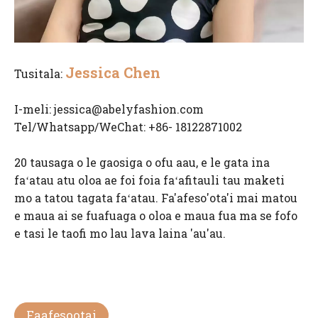
Jessica Chen
Tusitala:
I-meli:
jessica@abelyfashion.com
Tel/Whatsapp/WeChat: +86- 18122871002
20 tausaga o le gaosiga o ofu aau, e le gata ina
faʻatau atu oloa ae foi foia faʻafitauli tau maketi
mo a tatou tagata faʻatau. Fa'afeso'ota'i mai matou
e maua ai se fuafuaga o oloa e maua fua ma se fofo
e tasi le taofi mo lau lava laina 'au'au.
Faafesootai