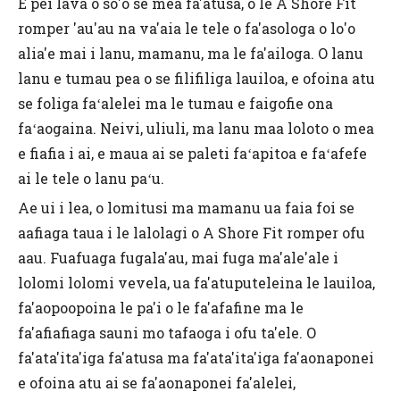
E pei lava o so'o se mea fa'atusa, o le A Shore Fit
romper 'au'au na va'aia le tele o fa'asologa o lo'o
alia'e mai i lanu, mamanu, ma le fa'ailoga. O lanu
lanu e tumau pea o se filifiliga lauiloa, e ofoina atu
se foliga faʻalelei ma le tumau e faigofie ona
faʻaogaina. Neivi, uliuli, ma lanu maa loloto o mea
e fiafia i ai, e maua ai se paleti faʻapitoa e faʻafefe
ai le tele o lanu paʻu.
Ae ui i lea, o lomitusi ma mamanu ua faia foi se
aafiaga taua i le lalolagi o A Shore Fit romper ofu
aau. Fuafuaga fugala'au, mai fuga ma'ale'ale i
lolomi lolomi vevela, ua fa'atuputeleina le lauiloa,
fa'aopoopoina le pa'i o le fa'afafine ma le
fa'afiafiaga sauni mo tafaoga i ofu ta'ele. O
fa'ata'ita'iga fa'atusa ma fa'ata'ita'iga fa'aonaponei
e ofoina atu ai se fa'aonaponei fa'alelei,