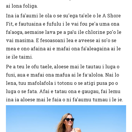
ai lona foliga.
Ina ia fa'aumi le ola o se su'ega ta'ele o le A Shore
Fit, e fautuaina e fufulu i le vai fou pe'a uma ona
fa'aoga, aemaise lava pe a pa'u ile chlorine po'o le
vai masima. E fesoasoani lea e aveese ai so'o se
mea e ono afaina ai e mafai ona fa'aleagaina ai le
ie ile taimi.
Pe a teu le ofu taele, aloese mai le tautau i luga o
fusi, aua e mafai ona mafua ai le faʻaloloa. Nai lo
lena, tuu mafolafola i totonu o se atigi pusa po o
luga o se fata. Afai e tatau ona e gaugau, fai lemu
ina ia aloese mai le faia o ni fa'aumu tumau i le ie.