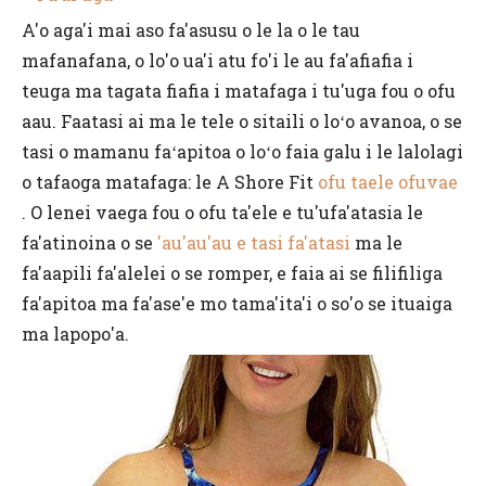
A'o aga'i mai aso fa'asusu o le la o le tau
mafanafana, o lo'o ua'i atu fo'i le au fa'afiafia i
teuga ma tagata fiafia i matafaga i tu'uga fou o ofu
aau. Faatasi ai ma le tele o sitaili o loʻo avanoa, o se
tasi o mamanu faʻapitoa o loʻo faia galu i le lalolagi
o tafaoga matafaga: le A Shore Fit
ofu taele ofuvae
. O lenei vaega fou o ofu ta'ele e tu'ufa'atasia le
fa'atinoina o se
'au'au'au e tasi fa'atasi
ma le
fa'aapili fa'alelei o se romper, e faia ai se filifiliga
fa'apitoa ma fa'ase'e mo tama'ita'i o so'o se ituaiga
ma lapopo'a.