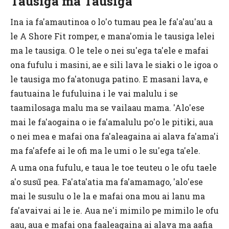
Tausiga ma Tausiga
Ina ia fa'amautinoa o lo'o tumau pea le fa'a'au'au a
le A Shore Fit romper, e mana'omia le tausiga lelei
ma le tausiga. O le tele o nei su'ega ta'ele e mafai
ona fufulu i masini, ae e sili lava le siaki o le igoa o
le tausiga mo fa'atonuga patino. E masani lava, e
fautuaina le fufuluina i le vai malulu i se
taamilosaga malu ma se vailaau mama. 'Alo'ese
mai le fa'aogaina o ie fa'amalulu po'o le pitiki, aua
o nei mea e mafai ona fa'aleagaina ai alava fa'ama'i
ma fa'afefe ai le ofi ma le umi o le su'ega ta'ele.
A uma ona fufulu, e taua le toe teuteu o le ofu taele
a'o susū pea. Fa'ata'atia ma fa'amamago, 'alo'ese
mai le susulu o le la e mafai ona mou ai lanu ma
fa'avaivai ai le ie. Aua ne'i mimilo pe mimilo le ofu
aau, aua e mafai ona faaleagaina ai alava ma aafia