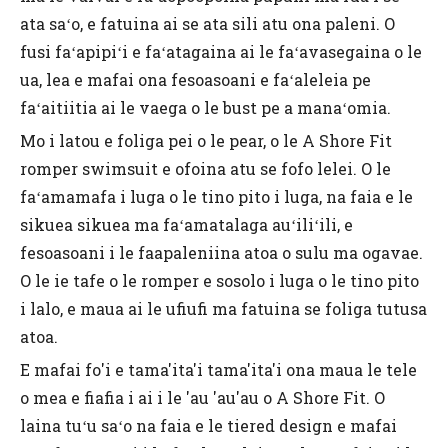
ata saʻo, e fatuina ai se ata sili atu ona paleni. O
fusi faʻapipiʻi e faʻatagaina ai le faʻavasegaina o le
ua, lea e mafai ona fesoasoani e faʻaleleia pe
faʻaitiitia ai le vaega o le bust pe a manaʻomia.
Mo i latou e foliga pei o le pear, o le A Shore Fit
romper swimsuit e ofoina atu se fofo lelei. O le
faʻamamafa i luga o le tino pito i luga, na faia e le
sikuea sikuea ma faʻamatalaga auʻiliʻili, e
fesoasoani i le faapaleniina atoa o sulu ma ogavae.
O le ie tafe o le romper e sosolo i luga o le tino pito
i lalo, e maua ai le ufiufi ma fatuina se foliga tutusa
atoa.
E mafai fo'i e tama'ita'i tama'ita'i ona maua le tele
o mea e fiafia i ai i le 'au 'au'au o A Shore Fit. O
laina tuʻu saʻo na faia e le tiered design e mafai