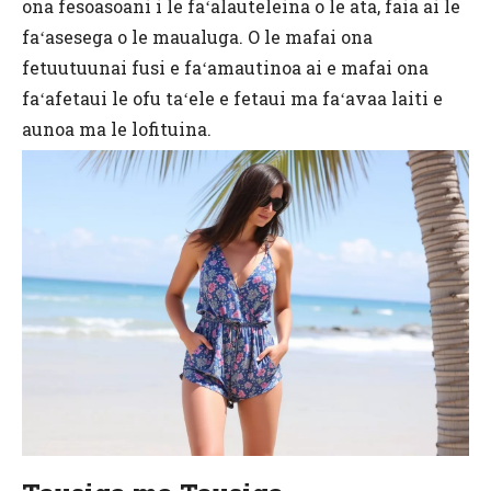
ona fesoasoani i le faʻalauteleina o le ata, faia ai le
faʻasesega o le maualuga. O le mafai ona
fetuutuunai fusi e faʻamautinoa ai e mafai ona
faʻafetaui le ofu taʻele e fetaui ma faʻavaa laiti e
aunoa ma le lofituina.