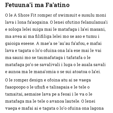
Fetuuna'i ma Fa'atino
O le A Shore Fit romper of swimsuit e susulu moni
lava i lona fa'aogaina. O lenei ofutino felanulanua'i
e sologa lelei suiga mai le matafaga i la'ei masani,
ma avea ai ma filifiliga lelei mo se aso e tumu i
gaioiga eseese. A mae'a se 'au'au fa'afou, e mafai
lava e tagata o lo'o ofuina ona la'a ese mai le vai
ma sauni mo se taumafataga i tafatafa o le
matafaga po'o se savalivali i luga o le auala savali
e aunoa ma le mana'omia o se sui atoatoa o la'ei.
O le romper design e ofoina atu ai se vaega
faaopoopo o le ufiufi e talisapaia e le tele o
tamaitai, aemaise lava pe a feoai i le va o le
matafaga ma le tele o avanoa lautele. O lenei
vaega e mafai ai e tagata o lo'o ofuina ona lagona