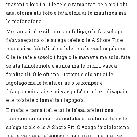
masani o loʻo i ai i le tele o tamaʻitaʻi pe a oʻo i ofu
aau, ofoina atu fofo e faʻaleleia ai le mautinoa ma
le mafanafana.
Mo tama'ita'i e sili atu ona foliga, o le fa'asologa
fa'avasegaina o le su'ega ta'ele o le A Shore Fit e
maua ai se fa'ata'ita'iga lelei mo le vaeluagalemu.
O le ie tafe e sosolo i luga o le manava ma sulu, faia
se ata lamolemole e aunoa ma le pipii i vaega
faʻafitauli. O le ofuina i totonu e ofo atu ai le
lagolago ma le fa'alelei, ae o le romper e
fa'aopoopoina ai se isi vaega fa'apipi'i e talisapaia
e le to'atele o tama'ita'i lapopo'a.
E mafai e tama'ita'i e iai le fa'aau afeleti ona
fa'amanuiaina mai fa'amatalaga fa'atama'ita'i o le
su'ega ta'ele o le A Shore Fit. O vaega faʻafefeteina
ma ie vaivai e faʻaopoopoina pupuni ma fua i se