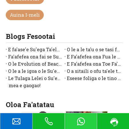
matou
Auina I-meli
Blogs Fesootai
E fa'ase'e Su'ega Ta'ele e Tasi?
O le a le ta'u o se tasi fasi ofu aau?
Fa'afefea ona fai se Su'ega Tasi Tasi?
E Fa'afefea ona Fua le Tele o Su'ega Tasi Tasi?
O le Evolution of Beachwear: Fa'afeiloa'i le Su'ega Ta'ele o A Shore Fit Romper
E Fa'afefea ona Toe Fa'alelei ma Fa'atau Su'ega Ta'ele?
O le a le igoa o le Su'ega Tasi Tasi?
O a sitaili o ofu ta'ele tasi vaega?
Le Tulaga Lelei o Su'ega A'au
Eseese foliga o le tino e fetaui ma ofu ta'ele tasi vaega
mea e gaogao!
Oloa Fa'atatau