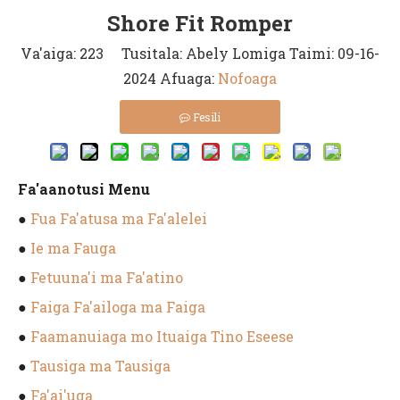
Shore Fit Romper
Va'aiga:
223
Tusitala: Abely Lomiga Taimi: 09-16-
2024 Afuaga:
Nofoaga
Fesili
Fa'aanotusi Menu
●
Fua Fa'atusa ma Fa'alelei
●
Ie ma Fauga
●
Fetuuna'i ma Fa'atino
●
Faiga Fa'ailoga ma Faiga
●
Faamanuiaga mo Ituaiga Tino Eseese
●
Tausiga ma Tausiga
●
Fa'ai'uga