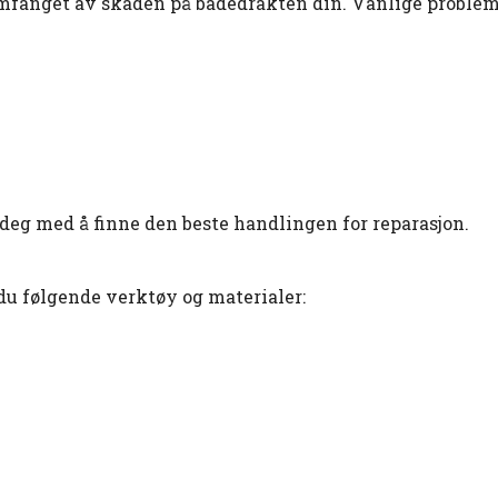
 omfanget av skaden på badedrakten din. Vanlige problem
e deg med å finne den beste handlingen for reparasjon.
 du følgende verktøy og materialer: