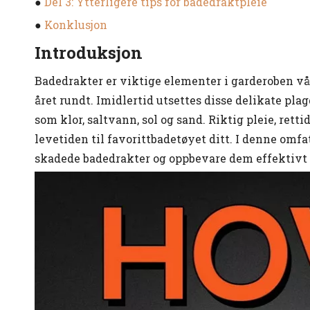
●
Del 3: Ytterligere tips for badedraktpleie
●
Konklusjon
Introduksjon
Badedrakter er viktige elementer i garderoben vå
året rundt. Imidlertid utsettes disse delikate pla
som klor, saltvann, sol og sand. Riktig pleie, rett
levetiden til favorittbadetøyet ditt. I denne omf
skadede badedrakter og oppbevare dem effektivt fo