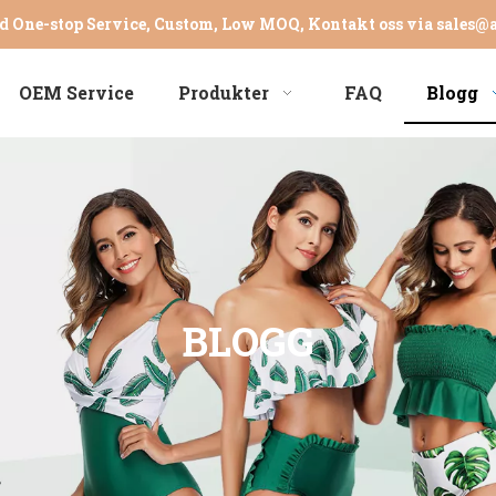
d One-stop Service, Custom, Low MOQ, Kontakt oss via
sales@
OEM Service
Produkter
FAQ
Blogg
BLOGG