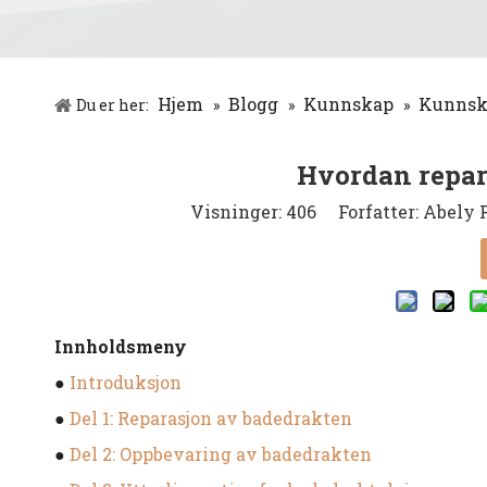
Hjem
Blogg
Kunnskap
Kunnska
Du er her:
»
»
»
Hvordan repar
Visninger:
406
Forfatter: Abely P
Innholdsmeny
●
Introduksjon
●
Del 1: Reparasjon av badedrakten
●
Del 2: Oppbevaring av badedrakten