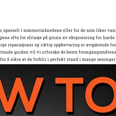
r, spesielt i sommermånedene eller for de som liker van
ggene ofte for slitasje på grunn av eksponering for hard
idige reparasjoner og riktig oppbevaring er avgjørende for
attende guiden vil vi utforske de beste fremgangsmåtene
r å sikre at de forblir i perfekt stand i mange sesonger