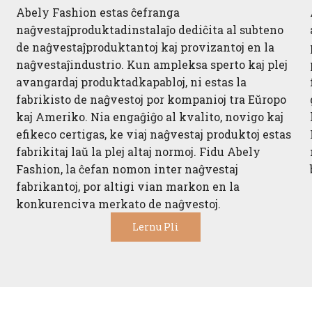
Abely Fashion estas ĉefranga
naĝvestaĵproduktadinstalaĵo dediĉita al subteno
de naĝvestaĵproduktantoj kaj provizantoj en la
naĝvestaĵindustrio. Kun ampleksa sperto kaj plej
avangardaj produktadkapabloj, ni estas la
fabrikisto de naĝvestoj por kompanioj tra Eŭropo
kaj Ameriko. Nia engaĝiĝo al kvalito, novigo kaj
efikeco certigas, ke viaj naĝvestaj produktoj estas
fabrikitaj laŭ la plej altaj normoj. Fidu Abely
Fashion, la ĉefan nomon inter naĝvestaj
fabrikantoj, por altigi vian markon en la
konkurenciva merkato de naĝvestoj.
Lernu Pli