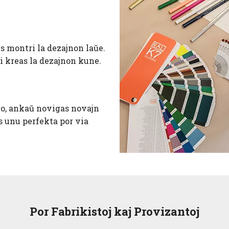
s montri la dezajnon laŭe.
i kreas la dezajnon kune.
kto, ankaŭ novigas novajn
s unu perfekta por via
Por Fabrikistoj kaj Provizantoj