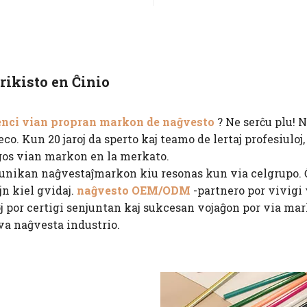
rikisto en Ĉinio
nci vian propran markon de naĝvesto
? Ne serĉu plu! 
co. Kun 20 jaroj da sperto kaj teamo de lertaj profesiuloj
rigos vian markon en la merkato.
 unikan naĝvestaĵmarkon kiu resonas kun via celgrupo. 
n kiel gvidaj.
naĝvesto OEM/ODM
-partnero por vivigi 
 por certigi senjuntan kaj sukcesan vojaĝon por via mar
va naĝvesta industrio.