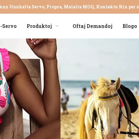
un Unuhalta Servo, Propra, Malalta MOQ, Kontaktu Nin per
s
-Servo
Produktoj
Oftaj Demandoj
Blogo