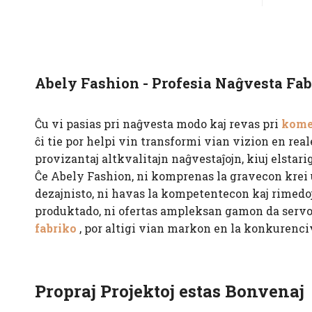
Abely Fashion - Profesia Naĝvesta Fab
Ĉu vi pasias pri naĝvesta modo kaj revas pri
kome
ĉi tie por helpi vin transformi vian vizion en reale
provizantaj altkvalitajn naĝvestaĵojn, kiuj elsta
Ĉe Abely Fashion, ni komprenas la gravecon krei
dezajnisto, ni havas la kompetentecon kaj rimedoj
produktado, ni ofertas ampleksan gamon da servoj
fabriko
, por altigi vian markon en la konkurenci
Propraj Projektoj estas Bonvenaj