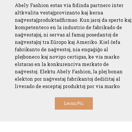
Abely Fashion estas via fidinda partnero inter
altkvalita vestaĵprovizanto kaj kerna
naĝvestaĵproduktadfirmao. Kun jaroj da sperto kaj
kompetenteco en la industrio de fabrikado de
naĝvestaĵoj, ni servas al famaj posedantoj de
naĝvestaĵoj tra Eŭropo kaj Ameriko. Kiel ĉefa
fabrikanto de naĝvestoj, nia engaĝiĝo al
plejboneco kaj novigo certigas, ke via marko
elstaras en la konkurenciva merkato de
naĝvestoj. Elektu Abely Fashion, la plej bonan
elekton por naĝvestaj fabrikantoj dediĉitaj al
liverado de esceptaj produktoj por via marko.
Lernu Pli