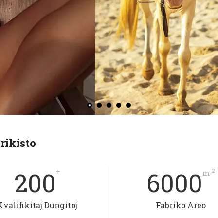
rikisto
200
+
6000
2
m
Kvalifikitaj Dungitoj
Fabriko Areo