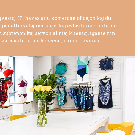
aĝvestoj. Ni havas unu komercan oficejon kaj du
per altnivelaj instalaĵoj kaj estas funkciigitaj de
subtenon kaj servon al niaj klientoj, igante nin
 kaj spertu la plejbonecon, kiun ni liveras.