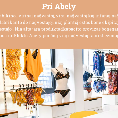
Pri Abely
bikinoj, virinaj naĝvestoj, viraj naĝvestoj kaj infanaj n
rikanto de naĝvestaĵoj, niaj plantoj estas bone ekipitaj 
staĵoj. Nia alta jara produktadkapacito provizas bonegan 
dustrio. Elektu Abely por ĉiuj viaj naĝvestaj fabrikbezonoj