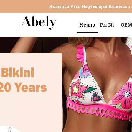
Komencu Vian Naĝvestaĵan Komercon k
Hejmo
Pri Ni
OEM