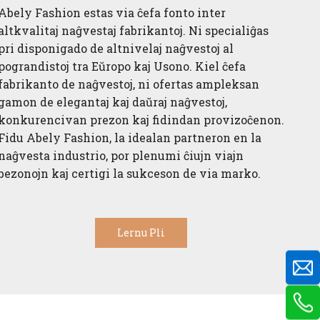
Abely Fashion estas via ĉefa fonto inter
altkvalitaj naĝvestaj fabrikantoj. Ni specialiĝas
pri disponigado de altnivelaj naĝvestoj al
pograndistoj tra Eŭropo kaj Usono. Kiel ĉefa
fabrikanto de naĝvestoj, ni ofertas ampleksan
gamon de elegantaj kaj daŭraj naĝvestoj,
konkurencivan prezon kaj fidindan provizoĉenon.
Fidu Abely Fashion, la idealan partneron en la
naĝvesta industrio, por plenumi ĉiujn viajn
bezonojn kaj certigi la sukceson de via marko.
Lernu Pli