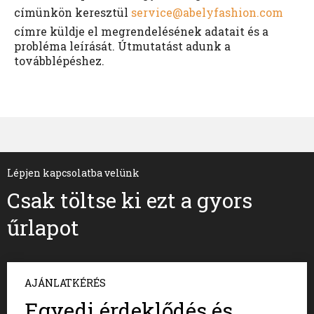
címünkön keresztül
service@abelyfashion.com
címre küldje el megrendelésének adatait és a
probléma leírását. Útmutatást adunk a
továbblépéshez.
Lépjen kapcsolatba velünk
Csak töltse ki ezt a gyors
űrlapot
AJÁNLATKÉRÉS
Egyedi érdeklődés és