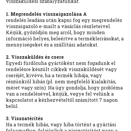
visszaküldési szabályzatunkat.
1. Megrendelés visszaigazolása A
rendelés leadása után kapni fog egy megrendelés
visszaigazoló e-mailt a vásárlás részleteivel.
Kérjük, győződjön meg arról, hogy minden
információ helyes, beleértve a termékleírásokat, a
mennyiségeket és a szállítási adatokat.
2. Visszaküldés és csere
Egyedi fürdőruha gyártóként nem fogadunk el
rendelésre készült cikkek visszaküldését vagy
cseréjét, kivéve, ha a termék hibája, vagy
részünkről hibás (pl. nem megfelelő kialakítás,
méret vagy szín). Ha úgy gondolja, hogy probléma
van a rendelésével, kérjük, vegye fel velünk a
kapcsolatot a kézhezvételtől számított 7 napon
belül.
3. Visszatérítés
Ha a termék hibás, vagy hiba történt a gyártási
folyamatban, felajánljuk a visszatérítést vagy a