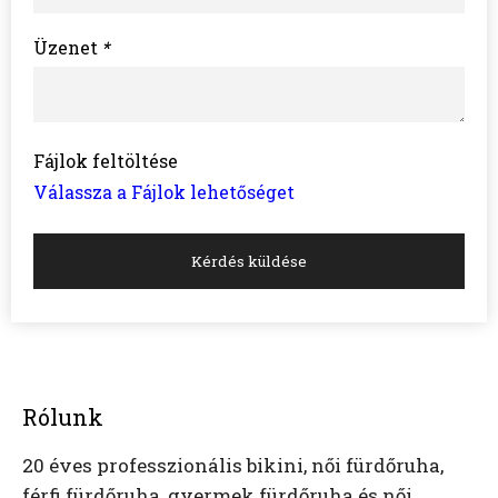
Üzenet
*
Fájlok feltöltése
Válassza a Fájlok lehetőséget
Kérdés küldése
Rólunk
20 éves professzionális bikini, női fürdőruha,
férfi fürdőruha, gyermek fürdőruha és női